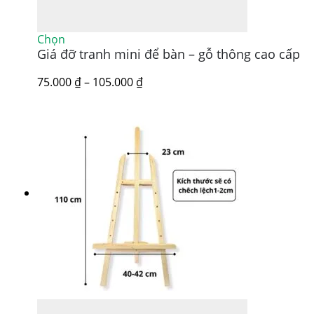
Sản
Chọn
Giá đỡ tranh mini để bàn – gỗ thông cao cấp
phẩm
này
có
Khoảng
75.000
₫
–
105.000
₫
nhiều
giá:
biến
từ
thể.
75.000 ₫
Các
đến
tùy
105.000 ₫
chọn
có
thể
được
chọn
trên
trang
sản
phẩm