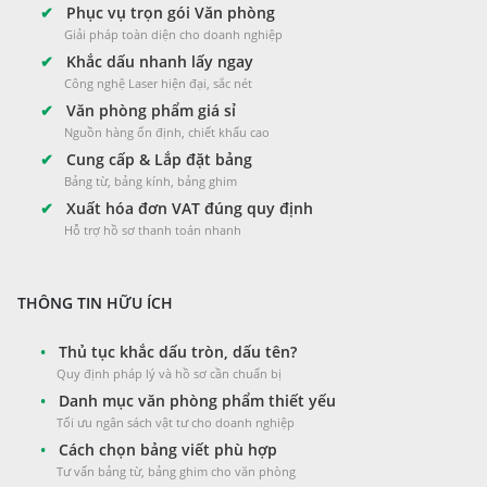
✔
Phục vụ trọn gói Văn phòng
Giải pháp toàn diện cho doanh nghiệp
✔
Khắc dấu nhanh lấy ngay
Công nghệ Laser hiện đại, sắc nét
✔
Văn phòng phẩm giá sỉ
Nguồn hàng ổn định, chiết khấu cao
✔
Cung cấp & Lắp đặt bảng
Bảng từ, bảng kính, bảng ghim
✔
Xuất hóa đơn VAT đúng quy định
Hỗ trợ hồ sơ thanh toán nhanh
THÔNG TIN HỮU ÍCH
•
Thủ tục khắc dấu tròn, dấu tên?
Quy định pháp lý và hồ sơ cần chuẩn bị
•
Danh mục văn phòng phẩm thiết yếu
Tối ưu ngân sách vật tư cho doanh nghiệp
•
Cách chọn bảng viết phù hợp
Tư vấn bảng từ, bảng ghim cho văn phòng