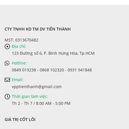
tùy
302.000 ₫
chọn
có
thể
được
chọn
CTY TNHH KD TM DV TIẾN THÀNH
trên
MST: 0313670482
trang
sản
Địa chỉ:
phẩm
123 Đường số 6, P. Bình Hưng Hòa, Tp.HCM
Hotline:
0849 019238 - 0868 102320 - 0931 941848
Email:
vpptienthanh@gmail.com
Thời gian làm việc:
Th 2 - Th 7 / 8:00 AM - 5:00 PM
GIÁ TRỊ CỐT LÕI