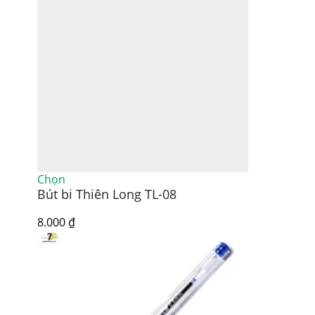
Sản
Chọn
Bút bi Thiên Long TL-08
phẩm
này
có
8.000
₫
nhiều
biến
thể.
Các
tùy
chọn