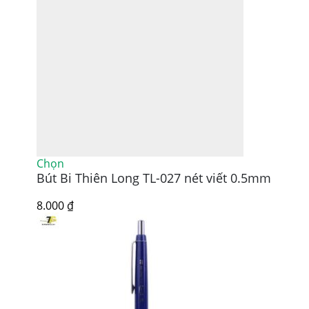
Sản
Chọn
Bút Bi Thiên Long TL-027 nét viết 0.5mm
phẩm
này
có
8.000
₫
nhiều
biến
thể.
Các
tùy
chọn
có