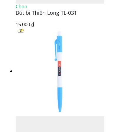
Sản
Chọn
Bút bi Thiên Long TL-031
phẩm
này
có
15.000
₫
nhiều
biến
thể.
Các
tùy
chọn
có
thể
được
chọn
trên
trang
sản
phẩm