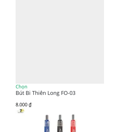
Sản
Chọn
Bút Bi Thiên Long FO-03
phẩm
này
có
8.000
₫
nhiều
biến
thể.
Các