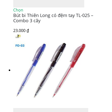
Sản
Chọn
Bút bi Thiên Long có đệm tay TL-025 –
phẩm
này
Combo 3 cây
có
nhiều
23.000
₫
biến
thể.
Các
tùy
chọn
có
thể
được
chọn
trên
trang
sản
phẩm