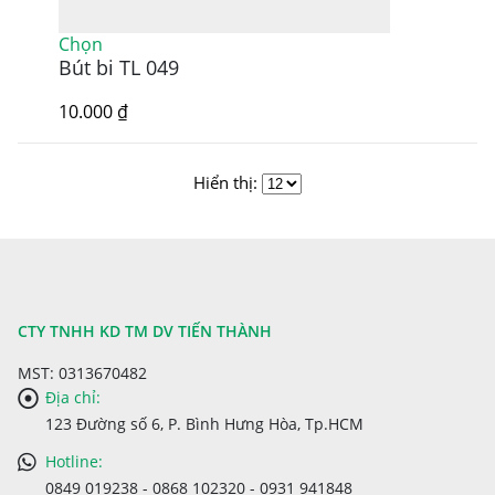
Sản
Chọn
Bút bi TL 049
phẩm
này
có
10.000
₫
nhiều
biến
thể.
Hiển thị:
Các
tùy
chọn
có
thể
được
chọn
CTY TNHH KD TM DV TIẾN THÀNH
trên
MST: 0313670482
trang
sản
Địa chỉ:
phẩm
123 Đường số 6, P. Bình Hưng Hòa, Tp.HCM
Hotline:
0849 019238 - 0868 102320 - 0931 941848