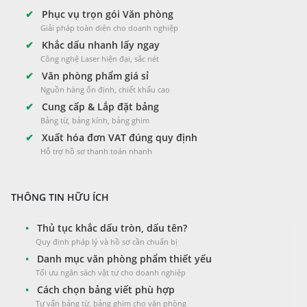
✔
Phục vụ trọn gói Văn phòng
Giải pháp toàn diện cho doanh nghiệp
✔
Khắc dấu nhanh lấy ngay
Công nghệ Laser hiện đại, sắc nét
✔
Văn phòng phẩm giá sỉ
Nguồn hàng ổn định, chiết khấu cao
✔
Cung cấp & Lắp đặt bảng
Bảng từ, bảng kính, bảng ghim
✔
Xuất hóa đơn VAT đúng quy định
Hỗ trợ hồ sơ thanh toán nhanh
THÔNG TIN HỮU ÍCH
•
Thủ tục khắc dấu tròn, dấu tên?
Quy định pháp lý và hồ sơ cần chuẩn bị
•
Danh mục văn phòng phẩm thiết yếu
Tối ưu ngân sách vật tư cho doanh nghiệp
•
Cách chọn bảng viết phù hợp
Tư vấn bảng từ, bảng ghim cho văn phòng