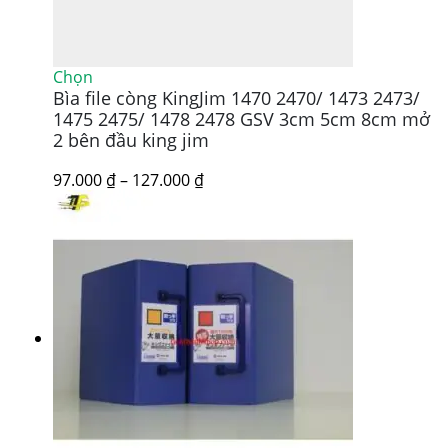
Sản
Chọn
Bìa file còng KingJim 1470 2470/ 1473 2473/
phẩm
này
1475 2475/ 1478 2478 GSV 3cm 5cm 8cm mở
có
2 bên đầu king jim
nhiều
biến
Khoảng
97.000
₫
–
127.000
₫
thể.
giá:
Các
từ
tùy
97.000 ₫
chọn
đến
có
127.000 ₫
thể
được
chọn
trên
trang
sản
phẩm