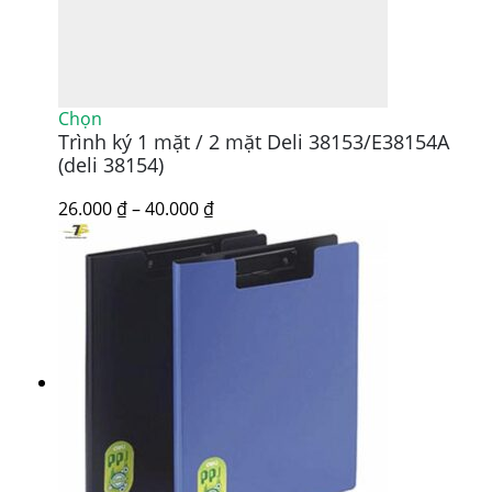
Sản
Chọn
Trình ký 1 mặt / 2 mặt Deli 38153/E38154A
phẩm
này
(deli 38154)
có
nhiều
Khoảng
26.000
₫
–
40.000
₫
biến
giá:
thể.
từ
Các
26.000 ₫
tùy
đến
chọn
40.000 ₫
có
thể
được
chọn
trên
trang
sản
phẩm