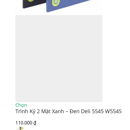
Sản
Chọn
Trình Ký 2 Mặt Xanh – Đen Deli 5545 W5545
phẩm
này
có
110.000
₫
nhiều