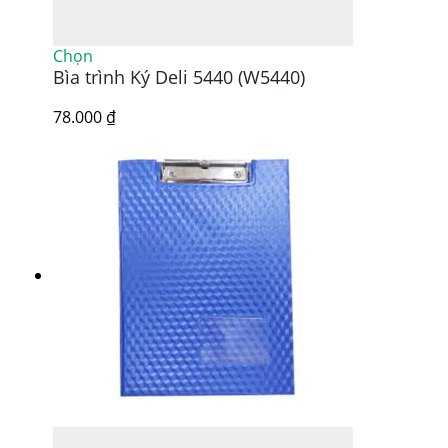
Sản
Chọn
Bìa trình Ký Deli 5440 (W5440)
phẩm
này
có
78.000
₫
nhiều
biến
thể.
Các
tùy
chọn
có
thể
được
chọn
trên
trang
sản
phẩm