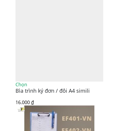
Sản
Chọn
Bìa trình ký đơn / đôi A4 simili
phẩm
này
có
16.000
₫
nhiều
biến
thể.
Các