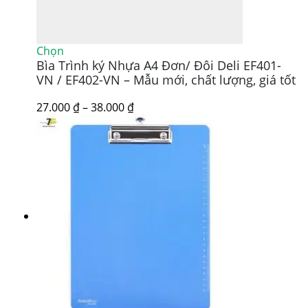
Sản
Chọn
Bìa Trình ký Nhựa A4 Đơn/ Đôi Deli EF401-
phẩm
này
VN / EF402-VN – Mẫu mới, chất lượng, giá tốt
có
nhiều
Khoảng
27.000
₫
–
38.000
₫
biến
giá:
thể.
từ
Các
27.000 ₫
tùy
đến
chọn
38.000 ₫
có
thể
được
chọn
trên
trang
sản
phẩm