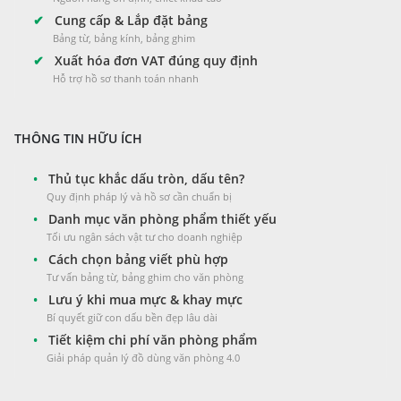
✔
Cung cấp & Lắp đặt bảng
Bảng từ, bảng kính, bảng ghim
✔
Xuất hóa đơn VAT đúng quy định
Hỗ trợ hồ sơ thanh toán nhanh
THÔNG TIN HỮU ÍCH
•
Thủ tục khắc dấu tròn, dấu tên?
Quy định pháp lý và hồ sơ cần chuẩn bị
•
Danh mục văn phòng phẩm thiết yếu
Tối ưu ngân sách vật tư cho doanh nghiệp
•
Cách chọn bảng viết phù hợp
Tư vấn bảng từ, bảng ghim cho văn phòng
•
Lưu ý khi mua mực & khay mực
Bí quyết giữ con dấu bền đẹp lâu dài
•
Tiết kiệm chi phí văn phòng phẩm
Giải pháp quản lý đồ dùng văn phòng 4.0