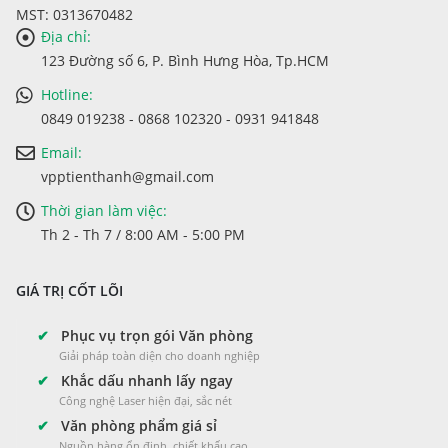
MST: 0313670482
Địa chỉ:
123 Đường số 6, P. Bình Hưng Hòa, Tp.HCM
Hotline:
0849 019238 - 0868 102320 - 0931 941848
Email:
vpptienthanh@gmail.com
Thời gian làm việc:
Th 2 - Th 7 / 8:00 AM - 5:00 PM
GIÁ TRỊ CỐT LÕI
✔
Phục vụ trọn gói Văn phòng
Giải pháp toàn diện cho doanh nghiệp
✔
Khắc dấu nhanh lấy ngay
Công nghệ Laser hiện đại, sắc nét
✔
Văn phòng phẩm giá sỉ
Nguồn hàng ổn định, chiết khấu cao