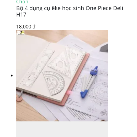
Sản
Chọn
Bộ 4 dụng cụ êke học sinh One Piece Deli
phẩm
này
H17
có
nhiều
18.000
₫
biến
thể.
Các
tùy
chọn
có
thể
được
chọn
trên
trang
sản
phẩm