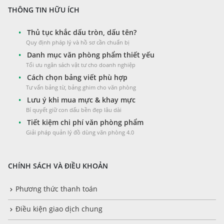
THÔNG TIN HỮU ÍCH
•
Thủ tục khắc dấu tròn, dấu tên?
Quy định pháp lý và hồ sơ cần chuẩn bị
•
Danh mục văn phòng phẩm thiết yếu
Tối ưu ngân sách vật tư cho doanh nghiệp
•
Cách chọn bảng viết phù hợp
Tư vấn bảng từ, bảng ghim cho văn phòng
•
Lưu ý khi mua mực & khay mực
Bí quyết giữ con dấu bền đẹp lâu dài
•
Tiết kiệm chi phí văn phòng phẩm
Giải pháp quản lý đồ dùng văn phòng 4.0
CHÍNH SÁCH VÀ ĐIỀU KHOẢN
Phương thức thanh toán
Điều kiện giao dịch chung