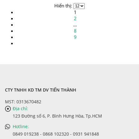
Các
Hiển thị:
tùy
1
chọn
2
có
…
thể
8
được
9
chọn
trên
trang
sản
phẩm
CTY TNHH KD TM DV TIẾN THÀNH
MST: 0313670482
Địa chỉ:
123 Đường số 6, P. Bình Hưng Hòa, Tp.HCM
Hotline:
0849 019238 - 0868 102320 - 0931 941848