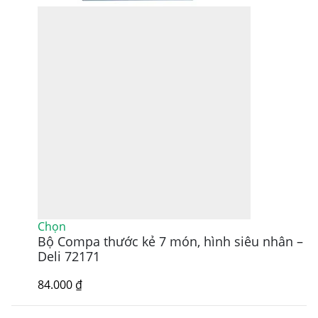
Sản
Chọn
Bộ Compa thước kẻ 7 món, hình siêu nhân –
phẩm
này
Deli 72171
có
nhiều
84.000
₫
biến
thể.