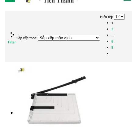
Hiển thị:
1
2
…
Sắp xếp theo:
8
Filter
9