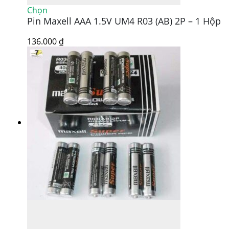
Sản
Chọn
Pin Maxell AAA 1.5V UM4 R03 (AB) 2P – 1 Hộp
phẩm
này
có
136.000
₫
nhiều
biến
thể.
Các
tùy
chọn
có
thể
được
chọn
trên
trang
sản
phẩm