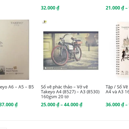
này
32.000
₫
21.000
₫
–
có
nhiều
biến
thể.
Các
tùy
chọn
có
thể
Sản
Sản
keyo A6 – A5 – B5
Sổ vẽ phác thảo – Vở vẽ
Tập / Sổ Vẽ
Takeyo A4 (8527) – A3 (8530)
A4 và A3 1
được
phẩm
phẩm
160gsm 20 tờ
chọn
này
này
Khoảng
Khoảng
37.000
₫
25.000
₫
–
44.000
₫
36.000
₫
–
giá:
giá:
trên
có
có
từ
từ
18.000 ₫
25.000 ₫
trang
nhiều
nhiều
đến
đến
37.000 ₫
44.000 ₫
sản
biến
biến