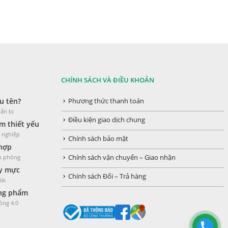
phẩm
thể.
Các
tùy
chọn
có
CHÍNH SÁCH VÀ ĐIỀU KHOẢN
thể
u tên?
Phương thức thanh toán
được
ẩn bị
Điều kiện giao dịch chung
chọn
 thiết yếu
h nghiệp
trên
Chính sách bảo mật
 hợp
trang
ăn phòng
Chính sách vận chuyển – Giao nhận
sản
y mực
Chính sách Đổi – Trả hàng
dài
phẩm
òng phẩm
òng 4.0