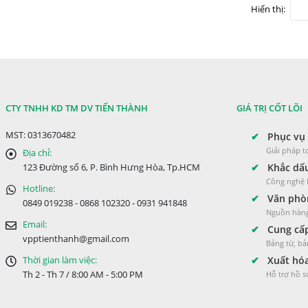
Hiển thị:
thể.
Các
tùy
chọn
có
CTY TNHH KD TM DV TIẾN THÀNH
GIÁ TRỊ CỐT LÕI
thể
MST: 0313670482
✔
Phục vụ 
được
Giải pháp 
Địa chỉ:
chọn
✔
Khắc dấu
123 Đường số 6, P. Bình Hưng Hòa, Tp.HCM
Công nghệ L
trên
Hotline:
✔
Văn phòn
0849 019238 - 0868 102320 - 0931 941848
trang
Nguồn hàng
Email:
sản
✔
Cung cấp
vpptienthanh@gmail.com
Bảng từ, bả
phẩm
✔
Xuất hóa
Thời gian làm việc:
Th 2 - Th 7 / 8:00 AM - 5:00 PM
Hỗ trợ hồ 