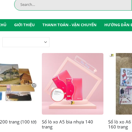
CHỦ
GIỚI THIỆU
THANH TOÁN - VẬN CHUYỂN
HƯỚNG DẪN 
Sản
200 trang (100 tờ)
Sổ lò xo A5 bìa nhựa 140
Sổ lò xo A
trang
160 trang
phẩm