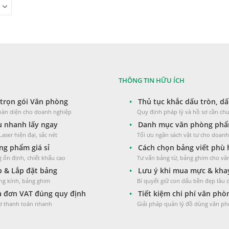
phẩm
thể.
thể.
Các
Các
tùy
tùy
chọn
chọn
có
có
THÔNG TIN HỮU ÍCH
thể
thể
trọn gói Văn phòng
•
Thủ tục khắc dấu tròn, dấ
được
được
toàn diện cho doanh nghiệp
Quy định pháp lý và hồ sơ cần chu
chọn
chọn
 nhanh lấy ngay
•
Danh mục văn phòng phẩm
aser hiện đại, sắc nét
Tối ưu ngân sách vật tư cho doan
trên
trên
g phẩm giá sỉ
•
Cách chọn bảng viết phù
trang
trang
 ổn định, chiết khấu cao
Tư vấn bảng từ, bảng ghim cho v
sản
sản
 & Lắp đặt bảng
•
Lưu ý khi mua mực & kha
ng kính, bảng ghim
Bí quyết giữ con dấu bền đẹp lâu 
phẩm
phẩm
 đơn VAT đúng quy định
•
Tiết kiệm chi phí văn ph
sơ thanh toán nhanh
Giải pháp quản lý đồ dùng văn ph