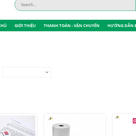
CHỦ
GIỚI THIỆU
THANH TOÁN - VẬN CHUYỂN
HƯỚNG DẪN 