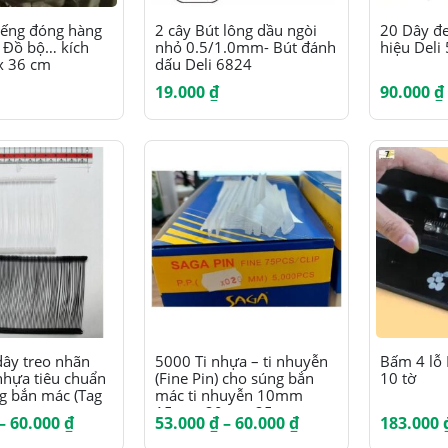
Sản
Sản
iếng đóng hàng
2 cây Bút lông dầu ngòi
20 Dây đe
 Đồ bộ… kích
nhỏ 0.5/1.0mm- Bút đánh
hiệu Deli
phẩm
phẩm
x 36 cm
dấu Deli 6824
này
này
19.000
₫
90.000
₫
có
có
nhiều
nhiều
biến
biến
thể.
thể.
Các
Các
tùy
tùy
chọn
chọn
có
có
thể
thể
Sản
dây treo nhãn
5000 Ti nhựa – ti nhuyễn
Bấm 4 lỗ
 nhựa tiêu chuẩn
(Fine Pin) cho súng bắn
10 tờ
được
được
phẩm
g bắn mác (Tag
mác ti nhuyễn 10mm
15mm 20mm 25mm
chọn
chọn
này
Khoảng
Khoảng
–
60.000
₫
53.000
₫
–
60.000
₫
183.000
35mm 50mm 75mm
giá:
giá:
trên
trên