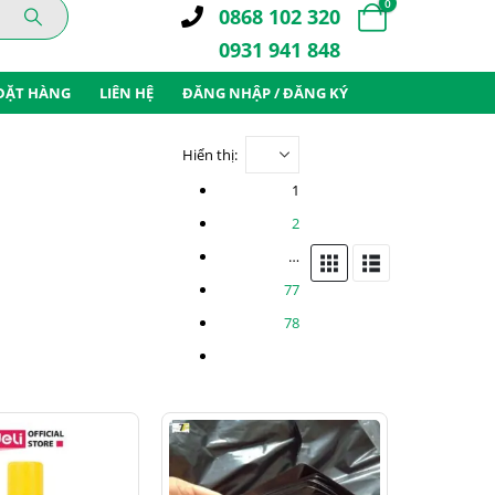
0
0868 102 320
0931 941 848
ĐẶT HÀNG
LIÊN HỆ
ĐĂNG NHẬP / ĐĂNG KÝ
Hiển thị:
1
2
…
77
78