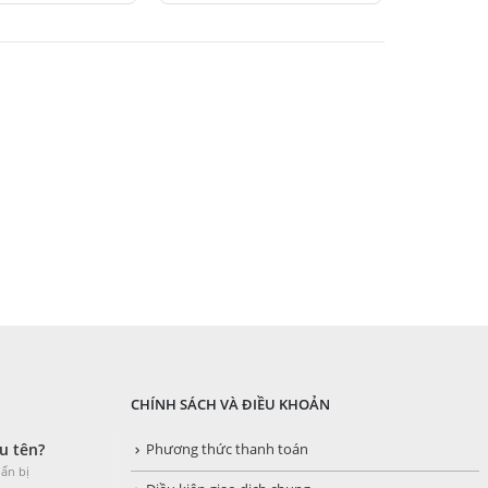
có
trang
nhiều
sản
biến
phẩm
thể.
Các
tùy
chọn
có
thể
được
chọn
trên
trang
CHÍNH SÁCH VÀ ĐIỀU KHOẢN
sản
u tên?
Phương thức thanh toán
phẩm
ẩn bị