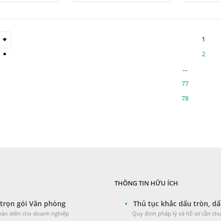
có
từ
từ
53.000 ₫
53.000 ₫
trang
trang
nhiều
đến
đến
60.000 ₫
60.000 ₫
sản
sản
biến
1
phẩm
phẩm
thể.
2
Các
…
tùy
77
chọn
78
có
thể
được
chọn
trên
trang
THÔNG TIN HỮU ÍCH
sản
trọn gói Văn phòng
•
Thủ tục khắc dấu tròn, dấ
phẩm
toàn diện cho doanh nghiệp
Quy định pháp lý và hồ sơ cần chu