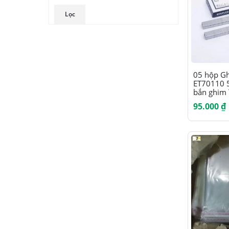
Giá
Giá
Lọc
tối
tối
thiểu
đa
05 hộp Gh
ET70110 
bắn ghim 
95.000
₫