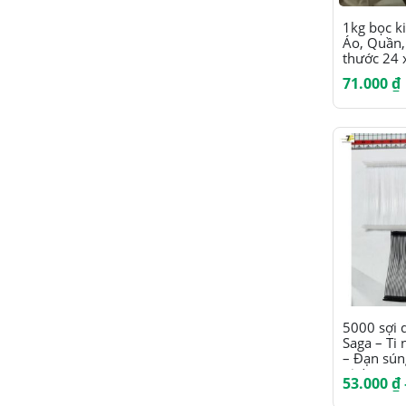
1kg bọc k
Áo, Quần,
thước 24 
71.000
₫
Sản
5000 sợi 
Saga – Ti
phẩm
– Đạn sún
pin)
này
53.000
₫