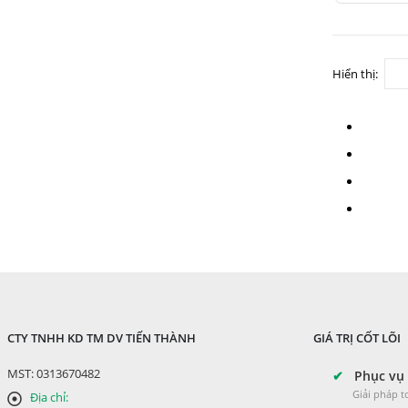
có
nhiều
biến
Hiển thị:
thể.
Các
tùy
chọn
có
thể
được
chọn
trên
trang
CTY TNHH KD TM DV TIẾN THÀNH
GIÁ TRỊ CỐT LÕI
sản
MST: 0313670482
✔
Phục vụ 
phẩm
Giải pháp 
Địa chỉ: