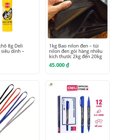
Sản
khô 8g Deli
1kg Bao nilon đen – túi
siêu dính –
nilon đen gói hàng nhiều
phẩm
kích thước 2kg đến 20kg
này
45.000
₫
có
nhiều
biến
thể.
Các
tùy
chọn
có