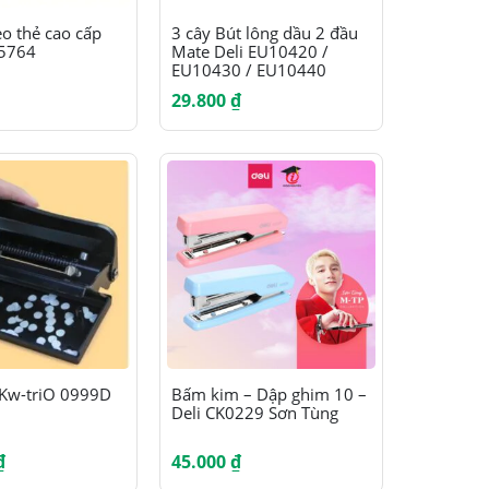
thể
Sản
o thẻ cao cấp
3 cây Bút lông dầu 2 đầu
 5764
Mate Deli EU10420 /
được
phẩm
EU10430 / EU10440
chọn
này
29.800
₫
trên
có
trang
nhiều
sản
biến
phẩm
thể.
Các
tùy
chọn
có
thể
Sản
 Kw-triO 0999D
Bấm kim – Dập ghim 10 –
Deli CK0229 Sơn Tùng
được
phẩm
chọn
này
₫
45.000
₫
trên