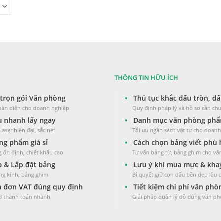
THÔNG TIN HỮU ÍCH
trọn gói Văn phòng
•
Thủ tục khắc dấu tròn, dấ
toàn diện cho doanh nghiệp
Quy định pháp lý và hồ sơ cần chu
 nhanh lấy ngay
•
Danh mục văn phòng phẩm
aser hiện đại, sắc nét
Tối ưu ngân sách vật tư cho doan
g phẩm giá sỉ
•
Cách chọn bảng viết phù
 ổn định, chiết khấu cao
Tư vấn bảng từ, bảng ghim cho v
 & Lắp đặt bảng
•
Lưu ý khi mua mực & kha
ng kính, bảng ghim
Bí quyết giữ con dấu bền đẹp lâu 
 đơn VAT đúng quy định
•
Tiết kiệm chi phí văn ph
sơ thanh toán nhanh
Giải pháp quản lý đồ dùng văn ph