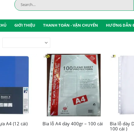
CHỦ
GIỚI THIỆU
THANH TOÁN - VẬN CHUYỂN
HƯỚNG DẪN 
ựa A4 (12 cái)
Bìa lỗ A4 dày 400gr – 100 cái
Bìa lỗ dày 
100 cái )