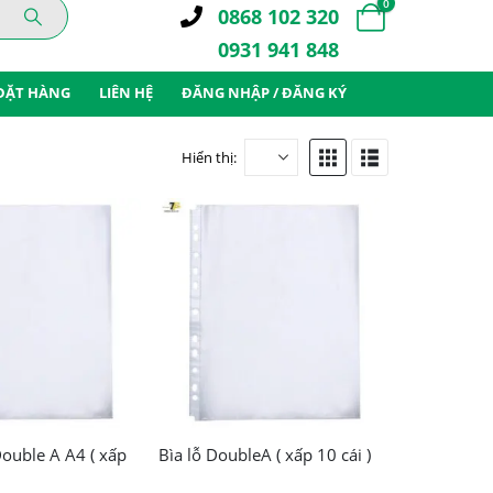
0
0868 102 320
0931 941 848
ĐẶT HÀNG
LIÊN HỆ
ĐĂNG NHẬP / ĐĂNG KÝ
Hiển thị:
Double A A4 ( xấp
Bìa lỗ DoubleA ( xấp 10 cái )