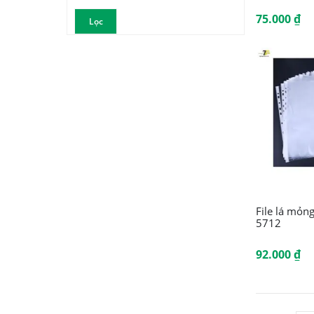
Giá
Giá
75.000
₫
Lọc
tối
tối
thiểu
đa
File lá mỏng
5712
92.000
₫