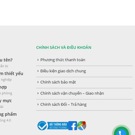
CHÍNH SÁCH VÀ ĐIỀU KHOẢN
u tên?
Phương thức thanh toán
ẩn bị
Điều kiện giao dịch chung
 thiết yếu
h nghiệp
Chính sách bảo mật
 hợp
ăn phòng
Chính sách vận chuyển – Giao nhận
y mực
Chính sách Đổi – Trả hàng
dài
òng phẩm
òng 4.0