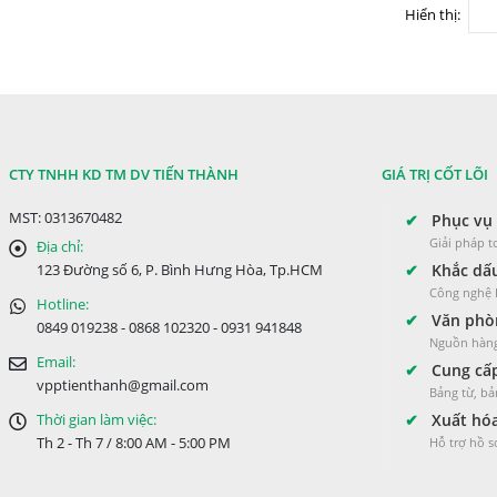
Hiển thị:
CTY TNHH KD TM DV TIẾN THÀNH
GIÁ TRỊ CỐT LÕI
MST: 0313670482
✔
Phục vụ 
Giải pháp 
Địa chỉ:
✔
Khắc dấu
123 Đường số 6, P. Bình Hưng Hòa, Tp.HCM
Công nghệ L
Hotline:
✔
Văn phòn
0849 019238 - 0868 102320 - 0931 941848
Nguồn hàng
Email:
✔
Cung cấp
vpptienthanh@gmail.com
Bảng từ, bả
✔
Xuất hóa
Thời gian làm việc:
Th 2 - Th 7 / 8:00 AM - 5:00 PM
Hỗ trợ hồ 