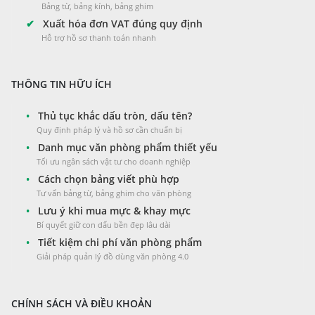
Bảng từ, bảng kính, bảng ghim
✔
Xuất hóa đơn VAT đúng quy định
Hỗ trợ hồ sơ thanh toán nhanh
THÔNG TIN HỮU ÍCH
•
Thủ tục khắc dấu tròn, dấu tên?
Quy định pháp lý và hồ sơ cần chuẩn bị
•
Danh mục văn phòng phẩm thiết yếu
Tối ưu ngân sách vật tư cho doanh nghiệp
•
Cách chọn bảng viết phù hợp
Tư vấn bảng từ, bảng ghim cho văn phòng
•
Lưu ý khi mua mực & khay mực
Bí quyết giữ con dấu bền đẹp lâu dài
•
Tiết kiệm chi phí văn phòng phẩm
Giải pháp quản lý đồ dùng văn phòng 4.0
CHÍNH SÁCH VÀ ĐIỀU KHOẢN