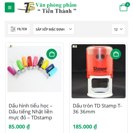
0
FILTER
Dấu hình tiểu học –
Dấu tròn TD Stamp T-
Dấu tiếng Nhật liền
36 36mm
mực đỏ – TDstamp
T12 – đường kính
85.000
₫
185.000
₫
9mm