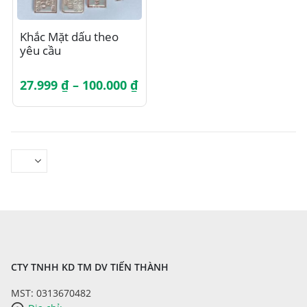
sản
sản
phẩm
phẩm
Sản
Khắc Mặt dấu theo
phẩm
yêu cầu
này
có
nhiều
Khoảng
27.999
₫
–
100.000
₫
biến
giá:
từ
thể.
27.999 ₫
Các
đến
tùy
100.000 ₫
chọn
có
thể
được
chọn
trên
trang
sản
phẩm
CTY TNHH KD TM DV TIẾN THÀNH
MST: 0313670482