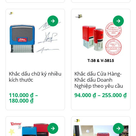
Sản
Sản
Khắc dấu chữ ký nhiều
Khắc dấu Cửa Hàng-
phẩm
phẩm
kích thước
Khắc dấu Doanh
này
này
Nghiệp theo yêu cầu
có
có
nhiều dòng –
nhiều
nhiều
Kh
110.000
₫
–
94.000
₫
–
255.000
₫
TDStamp T-414 / T-
biến
biến
Khoảng
giá
180.000
₫
514 / T-614 / T-714 / T-
giá:
từ
thể.
thể.
814 / T-914
từ
94.
Các
Các
110.000 ₫
đế
tùy
tùy
đến
255
chọn
chọn
180.000 ₫
có
có
thể
thể