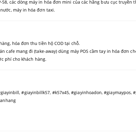
-58, các dòng máy in hóa đơn mini của các hãng bưu cục truyền thố
 nước, máy in hóa đơn taxi.
hàng, hóa đơn thu tiền hộ COD tại chỗ.
uán cafe mang đi (take-away) dùng máy POS cầm tay in hóa đơn ch
ước phí cho khách hàng.
#giayinbill, #giayinbillk57, #k57x45, #giayinhoadon, #giaymaypos, 
banhang