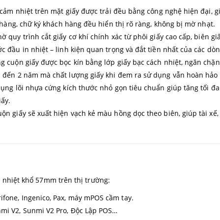
cảm nhiệt trên mặt giấy được trải đều bằng công nghệ hiện đại, gi
n hàng, chữ ký khách hàng đều hiển thị rõ ràng, không bị mờ nhạt.
ờ quy trình cắt giấy cơ khí chính xác từ phôi giấy cao cấp, biên gi
 đầu in nhiệt – linh kiện quan trọng và đắt tiền nhất của các dòn
g cuộn giấy được bọc kín bằng lớp giấy bạc cách nhiệt, ngăn chặn
1 đến 2 năm mà chất lượng giấy khi đem ra sử dụng vẫn hoàn hảo
ụng lõi nhựa cứng kích thước nhỏ gọn tiêu chuẩn giúp tăng tối đa 
ấy.
ộn giấy sẽ xuất hiện vạch kẻ màu hồng dọc theo biên, giúp tài xế
n nhiệt khổ 57mm trên thị trường:
ifone, Ingenico, Pax, máy mPOS cầm tay.
mi V2, Sunmi V2 Pro, Độc Lập POS…