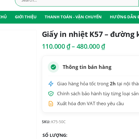
CHỦ
GIỚI THIỆU
THANH TOÁN - VẬN CHUYỂN
HƯỚNG DẪN 
Giấy in nhiệt K57 – đường
Khoảng
110.000
₫
–
480.000
₫
giá:
từ
110.000 ₫
Thông tin bán hàng
đến
480.000 ₫
Giao hàng hỏa tốc trong
2h
tại nội th
Chính sách bảo hành tùy từng loại sả
Xuất hóa đơn VAT theo yêu cầu
SKU:
K75-50C
SỐ LƯỢNG