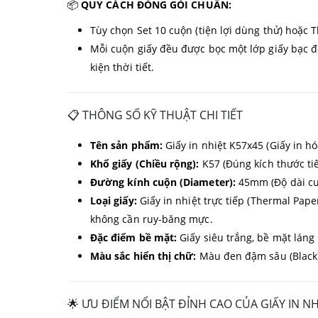
📦
QUY CÁCH ĐÓNG GÓI CHUẨN:
Tùy chọn Set 10 cuộn (tiện lợi dùng thử) hoặc Th
Mỗi cuộn giấy đều được bọc một lớp giấy bạc đ
kiện thời tiết.
📋 THÔNG SỐ KỸ THUẬT CHI TIẾT
Tên sản phẩm:
Giấy in nhiệt K57x45 (Giấy in hó
Khổ giấy (Chiều rộng):
K57 (Đúng kích thước t
Đường kính cuộn (Diameter):
45mm (Độ dài cu
Loại giấy:
Giấy in nhiệt trực tiếp (Thermal Pape
không cần ruy-băng mực.
Đặc điểm bề mặt:
Giấy siêu trắng, bề mặt láng 
Màu sắc hiển thị chữ:
Màu đen đậm sâu (Black),
🌟 ƯU ĐIỂM NỔI BẬT ĐỈNH CAO CỦA GIẤY IN NH