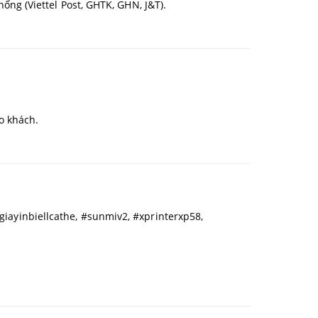
ng (Viettel Post, GHTK, GHN, J&T).
o khách.
#giayinbiellcathe, #sunmiv2, #xprinterxp58,