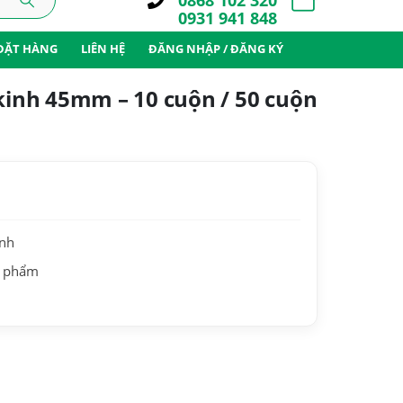
0868 102 320
0931 941 848
ĐẶT HÀNG
LIÊN HỆ
ĐĂNG NHẬP / ĐĂNG KÝ
 kinh 45mm – 10 cuộn / 50 cuộn
ành
n phẩm