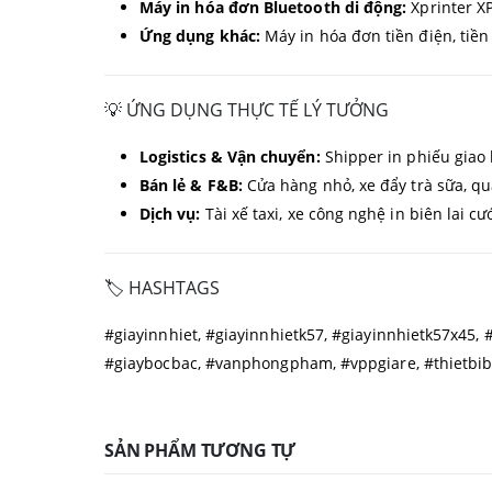
Máy in hóa đơn Bluetooth di động:
Xprinter XP
Ứng dụng khác:
Máy in hóa đơn tiền điện, tiền
💡 ỨNG DỤNG THỰC TẾ LÝ TƯỞNG
Logistics & Vận chuyển:
Shipper in phiếu giao 
Bán lẻ & F&B:
Cửa hàng nhỏ, xe đẩy trà sữa, q
Dịch vụ:
Tài xế taxi, xe công nghệ in biên lai c
🏷️ HASHTAGS
#giayinnhiet, #giayinnhietk57, #giayinnhietk57x45, 
#giaybocbac, #vanphongpham, #vppgiare, #thietbi
SẢN PHẨM TƯƠNG TỰ