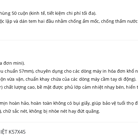
ùng 50 cuộn (kinh tế, tiết kiệm chi phí tối đa).
ộc lập và dán tem hai đầu nhằm chống ẩm mốc, chống thấm nước tu
a đơn mini).
iêu chuẩn 57mm), chuyên dụng cho các dòng máy in hóa đơn khổ n
ộn vừa vặn, chuẩn khay chứa của các dòng máy cầm tay di động).
r) chất lượng cao, bề mặt được phủ lớp cảm nhiệt nhạy bén, hiển t
mịn hoàn hảo, hoàn toàn không có bụi giấy, giúp bảo vệ tuổi thọ đ
 chữ sắc nét, không bị nhòe nét hay đứt quãng.
IỆT K57X45