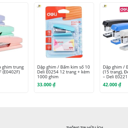
Sản phẩm này có nhiều biến thể. Các tùy chọn có thể được chọn trên trang sản phẩm
Sản phẩm này có nhiều biến thể. Các tùy chọn có thể được chọn trên trang sản phẩm
 ghim trung
Dập ghim / Bấm kim số 10
Dập ghim / 
F (E0402F)
Deli E0254 12 trang + kèm
(15 trang), 
1000 ghim
– Deli E0221
33.000
₫
42.000
₫
THÔNG TIN HỮU ÍCH