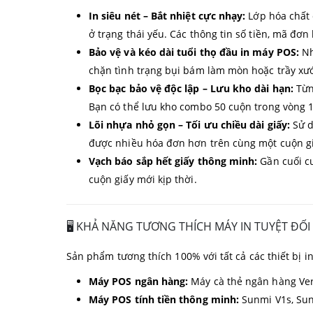
In siêu nét – Bắt nhiệt cực nhạy:
Lớp hóa chất 
ở trạng thái yếu. Các thông tin số tiền, mã đơ
Bảo vệ và kéo dài tuổi thọ đầu in máy POS:
Nh
chặn tình trạng bụi bám làm mòn hoặc trầy xước
Bọc bạc bảo vệ độc lập – Lưu kho dài hạn:
Từn
Bạn có thể lưu kho combo 50 cuộn trong vòng 
Lõi nhựa nhỏ gọn – Tối ưu chiều dài giấy:
Sử d
được nhiều hóa đơn hơn trên cùng một cuộn gi
Vạch báo sắp hết giấy thông minh:
Gần cuối cu
cuộn giấy mới kịp thời.
🖥️ KHẢ NĂNG TƯƠNG THÍCH MÁY IN TUYỆT ĐỐI
Sản phẩm tương thích 100% với tất cả các thiết bị i
Máy POS ngân hàng:
Máy cà thẻ ngân hàng Ver
Máy POS tính tiền thông minh:
Sunmi V1s, Sun