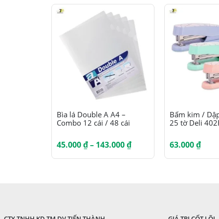
Sản phẩm này có nhiều biến thể. Các tùy chọn có thể được chọn trên trang sản phẩm
Sản phẩm này có nhiều biến thể. Các tùy chọn có thể được chọn trên trang sản phẩm
Bìa lá Double A A4 –
Bấm kim / Dập
Combo 12 cái / 48 cái
25 tờ Deli 402
Khoảng
45.000
₫
–
143.000
₫
63.000
₫
giá:
từ
45.000 ₫
đến
143.000 ₫
CTY TNHH KD TM DV TIẾN THÀNH
GIÁ TRỊ CỐT LÕI