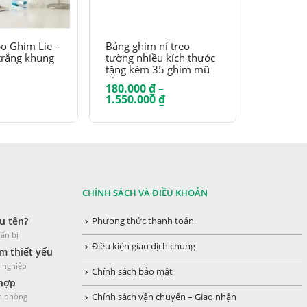
Sản phẩm này có nhiều biến thể. Các tùy chọn có thể được chọn trên trang sản phẩm
Sản phẩm này có nhiều biến thể. Các tùy chọn có thể được chọn trên trang sản phẩm
o Ghim Lie –
Bảng ghim nỉ treo
Bảng gh
trắng khung
tường nhiều kích thước
nhôm ca
tặng kèm 35 ghim mũ
nhựa
180.000
₫
–
370.000
Khoảng
1.550.000
₫
1.015.0
giá:
từ
180.000 ₫
đến
1.550.000 ₫
CHÍNH SÁCH VÀ ĐIỀU KHOẢN
u tên?
Phương thức thanh toán
ẩn bị
Điều kiện giao dịch chung
 thiết yếu
h nghiệp
Chính sách bảo mật
 hợp
ăn phòng
Chính sách vận chuyển – Giao nhận