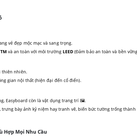
ỗ
ang vẻ đẹp mộc mạc và sang trọng.
STM
và an toàn với môi trường
LEED
(Đảm bảo an toàn và bền vững
 thiên nhiên.
g gian nội thất (hiện đại đến cổ điển).
g, Easyboard còn là vật dụng trang trí 🖼️.
ình, trưng bày ảnh kỷ niệm hay tranh vẽ, biến bức tường trống thàn
hù Hợp Mọi Nhu Cầu