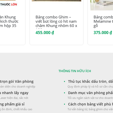
ần Khung
Bảng combo Ghim –
Bảng comb
kích thước
viết bút lông có hít nam
Melamine 
èm hộp 35
châm Khung nhôm 60 x
gỗ
100cm
455.000
₫
375.000
₫
Khoảng
giá:
từ
987.000 ₫
đến
1.690.000 ₫
THÔNG TIN HỮU ÍCH
trọn gói Văn phòng
•
Thủ tục khắc dấu tròn, dấ
toàn diện cho doanh nghiệp
Quy định pháp lý và hồ sơ cần chu
 nhanh lấy ngay
•
Danh mục văn phòng phẩm
aser hiện đại, sắc nét
Tối ưu ngân sách vật tư cho doan
g phẩm giá sỉ
•
Cách chọn bảng viết phù
 ổn định, chiết khấu cao
Tư vấn bảng từ, bảng ghim cho v