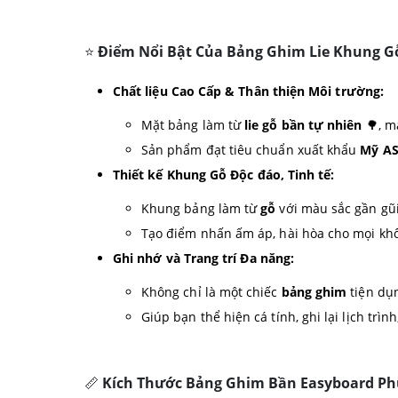
⭐
Điểm Nổi Bật Của Bảng Ghim Lie Khung G
Chất liệu Cao Cấp & Thân thiện Môi trường:
Mặt bảng làm từ
lie gỗ bần tự nhiên
🌳, m
Sản phẩm đạt tiêu chuẩn xuất khẩu
Mỹ A
Thiết kế Khung Gỗ Độc đáo, Tinh tế:
Khung bảng làm từ
gỗ
với màu sắc gần gũi
Tạo điểm nhấn ấm áp, hài hòa cho mọi khôn
Ghi nhớ và Trang trí Đa năng:
Không chỉ là một chiếc
bảng ghim
tiện dụn
Giúp bạn thể hiện cá tính, ghi lại lịch tr
📏
Kích Thước Bảng Ghim Bần Easyboard P