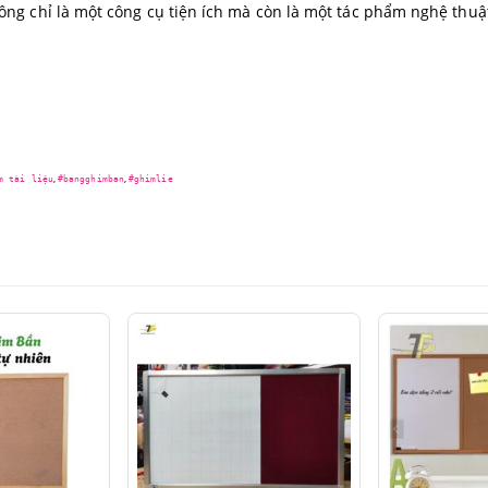
g chỉ là một công cụ tiện ích mà còn là một tác phẩm nghệ thuậ
,
,
m tài liệu
#bangghimban
#ghimlie