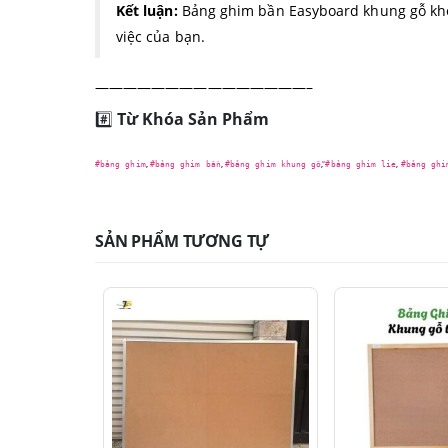
Kết luận:
Bảng ghim bần Easyboard khung gỗ khôn
việc của bạn.
———————————————–
#️⃣
Từ Khóa Sản Phẩm
,
,
,
,
#bảng ghim
#bảng ghim bần
#bảng ghim khung gỗ
#bảng ghim lie
#bảng ghi
SẢN PHẨM TƯƠNG TỰ