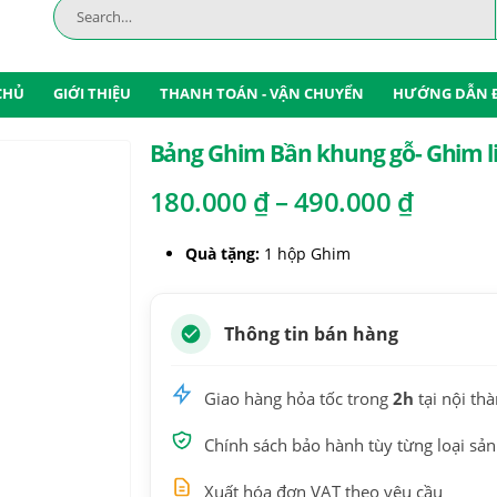
CHỦ
GIỚI THIỆU
THANH TOÁN - VẬN CHUYỂN
HƯỚNG DẪN 
Bảng Ghim Bần khung gỗ- Ghim li
Khoản
180.000
₫
–
490.000
₫
giá:
từ
Quà tặng:
1 hộp Ghim
180.00
đến
490.00
Thông tin bán hàng
Giao hàng hỏa tốc trong
2h
tại nội th
Chính sách bảo hành tùy từng loại sả
Xuất hóa đơn VAT theo yêu cầu