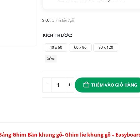
SKU:
Ghim bần/gỗ
KÍCH THƯỚC
40 x 60
60 x 90
90 x 120
XÓA
THÊM VÀO GIỎ HÀNG
Bảng Ghim Bần khung gỗ- Ghim lie khung gỗ – Easyboar