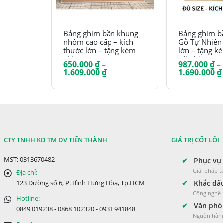
Sản phẩm này có nhiều biến thể. Các tùy chọn có thể được chọn trên trang sản phẩm
Sản phẩm này có nhiều biến thể. Các tùy chọn có thể được chọn trên trang sản phẩm
Bảng ghim bần khung
Bảng ghim b
nhôm cao cấp – kích
Gỗ Tự Nhiên 
thước lớn – tặng kèm
lớn – tặng k
ghim
cái ghim
650.000
₫
–
987.000
₫
–
Khoảng
1.609.000
₫
1.690.000
₫
giá:
từ
650.000 ₫
đến
1.609.000 ₫
CTY TNHH KD TM DV TIẾN THÀNH
GIÁ TRỊ CỐT LÕI
MST: 0313670482
✔
Phục vụ 
Giải pháp 
Địa chỉ:
✔
Khắc dấu
123 Đường số 6, P. Bình Hưng Hòa, Tp.HCM
Công nghệ L
Hotline:
✔
Văn phòn
0849 019238 - 0868 102320 - 0931 941848
Nguồn hàng