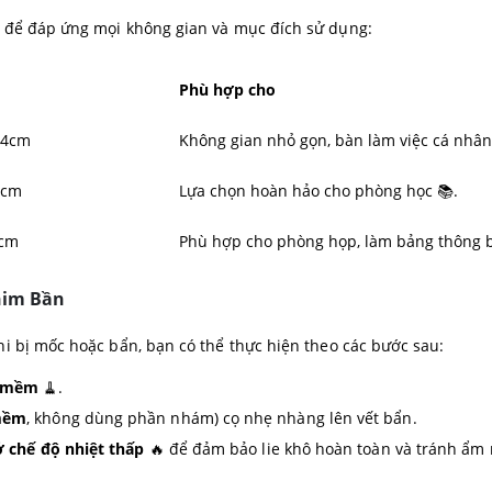
n để đáp ứng mọi không gian và mục đích sử dụng:
Phù hợp cho
.4cm
Không gian nhỏ gọn, bàn làm việc cá nhân 
4cm
Lựa chọn hoàn hảo cho phòng học 📚.
9cm
Phù hợp cho phòng họp, làm bảng thông b
him Bần
i bị mốc hoặc bẩn, bạn có thể thực hiện theo các bước sau:
 mềm
🧹.
mềm
, không dùng phần nhám) cọ nhẹ nhàng lên vết bẩn.
ở chế độ nhiệt thấp
🔥 để đảm bảo lie khô hoàn toàn và tránh ẩm m