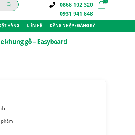
0
0868 102 320
0931 941 848
ĐẶT HÀNG
LIÊN HỆ
ĐĂNG NHẬP / ĐĂNG KÝ
e khung gỗ – Easyboard
g
0 ₫
0 ₫
ành
n phẩm