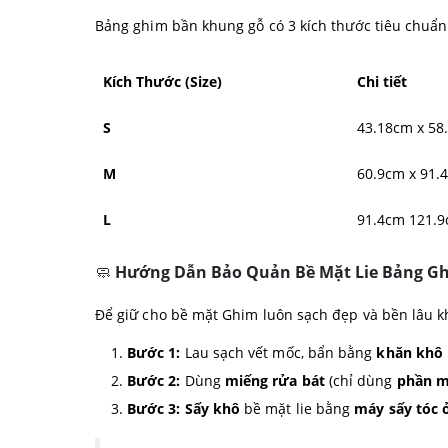
Bảng ghim bần khung gỗ có 3 kích thước tiêu chuẩ
Kích Thước (Size)
Chi tiết
S
43.18cm x 58
M
60.9cm x 91.
L
91.4cm 121.
🧼
Hướng Dẫn Bảo Quản Bề Mặt Lie Bảng G
Để giữ cho bề mặt Ghim luôn sạch đẹp và bền lâu kh
Bước 1:
Lau sạch vết mốc, bẩn bằng
khăn khô
Bước 2:
Dùng
miếng rửa bát
(chỉ dùng
phần 
Bước 3:
Sấy khô
bề mặt lie bằng
máy sấy tóc 