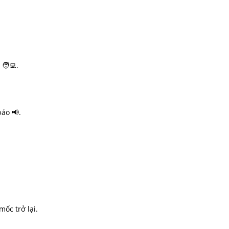
🧑‍💻.
áo 📢.
ốc trở lại.