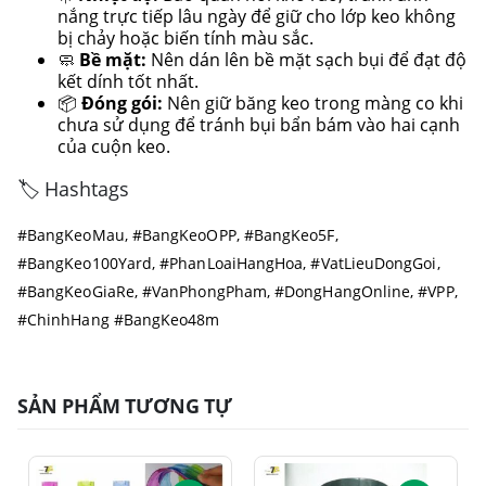
nắng trực tiếp lâu ngày để giữ cho lớp keo không
bị chảy hoặc biến tính màu sắc.
🧼
Bề mặt:
Nên dán lên bề mặt sạch bụi để đạt độ
kết dính tốt nhất.
📦
Đóng gói:
Nên giữ băng keo trong màng co khi
chưa sử dụng để tránh bụi bẩn bám vào hai cạnh
của cuộn keo.
🏷️ Hashtags
#BangKeoMau, #BangKeoOPP, #BangKeo5F,
#BangKeo100Yard, #PhanLoaiHangHoa, #VatLieuDongGoi,
#BangKeoGiaRe, #VanPhongPham, #DongHangOnline, #VPP,
#ChinhHang #BangKeo48m
SẢN PHẨM TƯƠNG TỰ