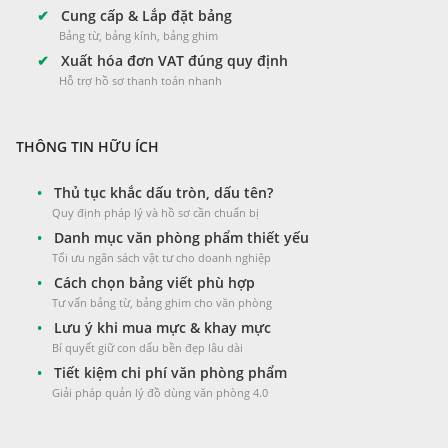
✔
Cung cấp & Lắp đặt bảng
Bảng từ, bảng kính, bảng ghim
✔
Xuất hóa đơn VAT đúng quy định
Hỗ trợ hồ sơ thanh toán nhanh
THÔNG TIN HỮU ÍCH
•
Thủ tục khắc dấu tròn, dấu tên?
Quy định pháp lý và hồ sơ cần chuẩn bị
•
Danh mục văn phòng phẩm thiết yếu
Tối ưu ngân sách vật tư cho doanh nghiệp
•
Cách chọn bảng viết phù hợp
Tư vấn bảng từ, bảng ghim cho văn phòng
•
Lưu ý khi mua mực & khay mực
Bí quyết giữ con dấu bền đẹp lâu dài
•
Tiết kiệm chi phí văn phòng phẩm
Giải pháp quản lý đồ dùng văn phòng 4.0