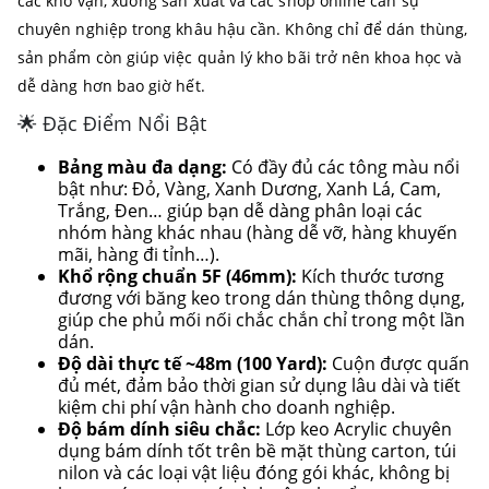
các kho vận, xưởng sản xuất và các shop online cần sự
chuyên nghiệp trong khâu hậu cần. Không chỉ để dán thùng,
sản phẩm còn giúp việc quản lý kho bãi trở nên khoa học và
dễ dàng hơn bao giờ hết.
🌟 Đặc Điểm Nổi Bật
Bảng màu đa dạng:
Có đầy đủ các tông màu nổi
bật như: Đỏ, Vàng, Xanh Dương, Xanh Lá, Cam,
Trắng, Đen… giúp bạn dễ dàng phân loại các
nhóm hàng khác nhau (hàng dễ vỡ, hàng khuyến
mãi, hàng đi tỉnh…).
Khổ rộng chuẩn 5F (46mm):
Kích thước tương
đương với băng keo trong dán thùng thông dụng,
giúp che phủ mối nối chắc chắn chỉ trong một lần
dán.
Độ dài thực tế ~48m (100 Yard):
Cuộn được quấn
đủ mét, đảm bảo thời gian sử dụng lâu dài và tiết
kiệm chi phí vận hành cho doanh nghiệp.
Độ bám dính siêu chắc:
Lớp keo Acrylic chuyên
dụng bám dính tốt trên bề mặt thùng carton, túi
nilon và các loại vật liệu đóng gói khác, không bị