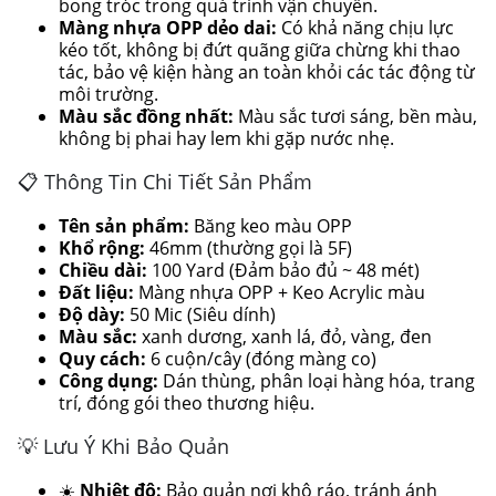
bong tróc trong quá trình vận chuyển.
Màng nhựa OPP dẻo dai:
Có khả năng chịu lực
kéo tốt, không bị đứt quãng giữa chừng khi thao
tác, bảo vệ kiện hàng an toàn khỏi các tác động từ
môi trường.
Màu sắc đồng nhất:
Màu sắc tươi sáng, bền màu,
không bị phai hay lem khi gặp nước nhẹ.
📋 Thông Tin Chi Tiết Sản Phẩm
Tên sản phẩm:
Băng keo màu OPP
Khổ rộng:
46mm (thường gọi là 5F)
Chiều dài:
100 Yard (Đảm bảo đủ ~ 48 mét)
Đất liệu:
Màng nhựa OPP + Keo Acrylic màu
Độ dày:
50 Mic (Siêu dính)
Màu sắc:
xanh dương, xanh lá, đỏ, vàng, đen
Quy cách:
6 cuộn/cây (đóng màng co)
Công dụng:
Dán thùng, phân loại hàng hóa, trang
trí, đóng gói theo thương hiệu.
💡 Lưu Ý Khi Bảo Quản
☀️
Nhiệt độ:
Bảo quản nơi khô ráo, tránh ánh