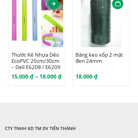
Sản phẩm này có nhiều biến thể. Các tùy chọn có thể được chọn trên trang sản phẩm
Thước Kẻ Nhựa Dẻo
Băng keo xốp 2 mặt
EcoPVC 20cm/30cm
đen 24mm
– Deli E6208 / E6209
Khoảng
15.000
₫
–
18.000
₫
18.000
₫
giá:
từ
15.000 ₫
đến
18.000 ₫
CTY TNHH KD TM DV TIẾN THÀNH