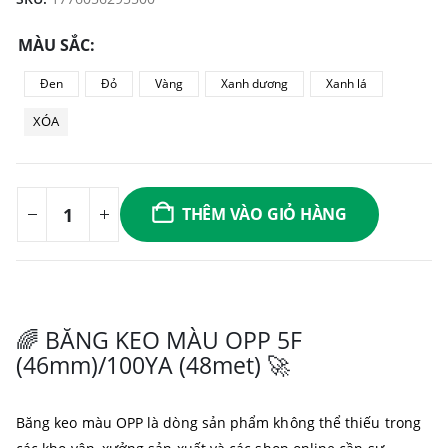
MÀU SẮC
Đen
Đỏ
Vàng
Xanh dương
Xanh lá
XÓA
THÊM VÀO GIỎ HÀNG
🌈 BĂNG KEO MÀU OPP 5F
(46mm)/100YA (48met) 🚀
Băng keo màu OPP là dòng sản phẩm không thể thiếu trong