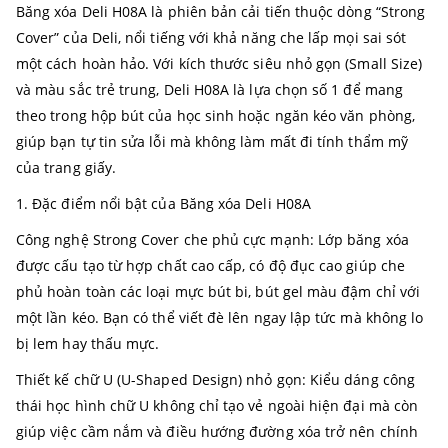
Băng xóa Deli H08A là phiên bản cải tiến thuộc dòng “Strong
Cover” của Deli, nổi tiếng với khả năng che lấp mọi sai sót
một cách hoàn hảo. Với kích thước siêu nhỏ gọn (Small Size)
và màu sắc trẻ trung, Deli H08A là lựa chọn số 1 để mang
theo trong hộp bút của học sinh hoặc ngăn kéo văn phòng,
giúp bạn tự tin sửa lỗi mà không làm mất đi tính thẩm mỹ
của trang giấy.
1. Đặc điểm nổi bật của Băng xóa Deli H08A
Công nghệ Strong Cover che phủ cực mạnh: Lớp băng xóa
được cấu tạo từ hợp chất cao cấp, có độ đục cao giúp che
phủ hoàn toàn các loại mực bút bi, bút gel màu đậm chỉ với
một lần kéo. Bạn có thể viết đè lên ngay lập tức mà không lo
bị lem hay thấu mực.
Thiết kế chữ U (U-Shaped Design) nhỏ gọn: Kiểu dáng công
thái học hình chữ U không chỉ tạo vẻ ngoài hiện đại mà còn
giúp việc cầm nắm và điều hướng đường xóa trở nên chính