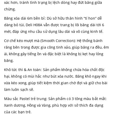
xác hơn, tránh tình trạng bị lệch dòng hay đứt băng giữa
chừng.
Băng xóa dài 6m bền bỉ: Dù sở hữu thân hình “tí hon” dễ
dàng bỏ túi, Deli H08A vẫn được trang bị lõi băng dài tới 6
mét, đáp ứng nhu cầu sử dụng lâu dài và vô cùng kinh tế.
Cơ chế kéo mượt mà (Smooth Correction): Hệ thống bánh
răng bên trong được gia công tinh xảo, giúp băng ra đều, êm
ái, không gây tiếng ồn và đặc biệt là không bị kẹt hay lỏng
băng.
Khô tức thì & An toàn: Sản phẩm không chứa hóa chất độc
hại, không có mùi hắc như bút xóa nước. Băng khô ngay khi
vừa kéo xong, giúp tiết kiệm thời gian chờ đợi và giữ cho bài
làm luôn sạch sẽ.
Màu sắc Pastel trẻ trung: Sản phẩm có 3 tông màu bắt mắt:
Xanh dương, Hồng và Vàng, phù hợp với sở thích đa dạng
của các bạn trẻ.