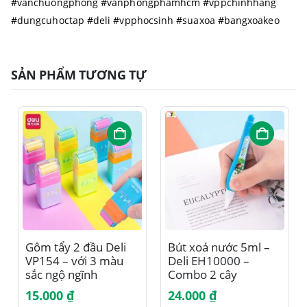
#vanchuongphong #vanphongphamhcm #vppchinhhang
#dungcuhoctap #deli #vpphocsinh #suaxoa #bangxoakeo
SẢN PHẨM TƯƠNG TỰ
Gôm tẩy 2 đầu Deli
Bút xoá nước 5ml –
VP154 – với 3 màu
Deli EH10000 –
sắc ngộ ngĩnh
Combo 2 cây
15.000
₫
24.000
₫