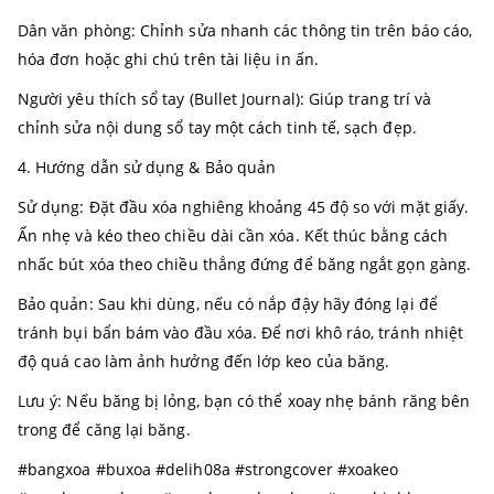
Dân văn phòng: Chỉnh sửa nhanh các thông tin trên báo cáo,
hóa đơn hoặc ghi chú trên tài liệu in ấn.
Người yêu thích sổ tay (Bullet Journal): Giúp trang trí và
chỉnh sửa nội dung sổ tay một cách tinh tế, sạch đẹp.
4. Hướng dẫn sử dụng & Bảo quản
Sử dụng: Đặt đầu xóa nghiêng khoảng 45 độ so với mặt giấy.
Ấn nhẹ và kéo theo chiều dài cần xóa. Kết thúc bằng cách
nhấc bút xóa theo chiều thẳng đứng để băng ngắt gọn gàng.
Bảo quản: Sau khi dùng, nếu có nắp đậy hãy đóng lại để
tránh bụi bẩn bám vào đầu xóa. Để nơi khô ráo, tránh nhiệt
độ quá cao làm ảnh hưởng đến lớp keo của băng.
Lưu ý: Nếu băng bị lỏng, bạn có thể xoay nhẹ bánh răng bên
trong để căng lại băng.
#bangxoa #buxoa #delih08a #strongcover #xoakeo