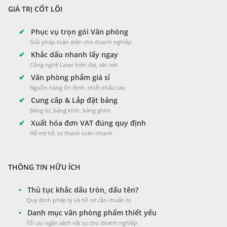
GIÁ TRỊ CỐT LÕI
✔
Phục vụ trọn gói Văn phòng
Giải pháp toàn diện cho doanh nghiệp
✔
Khắc dấu nhanh lấy ngay
Công nghệ Laser hiện đại, sắc nét
✔
Văn phòng phẩm giá sỉ
Nguồn hàng ổn định, chiết khấu cao
✔
Cung cấp & Lắp đặt bảng
Bảng từ, bảng kính, bảng ghim
✔
Xuất hóa đơn VAT đúng quy định
Hỗ trợ hồ sơ thanh toán nhanh
THÔNG TIN HỮU ÍCH
•
Thủ tục khắc dấu tròn, dấu tên?
Quy định pháp lý và hồ sơ cần chuẩn bị
•
Danh mục văn phòng phẩm thiết yếu
Tối ưu ngân sách vật tư cho doanh nghiệp