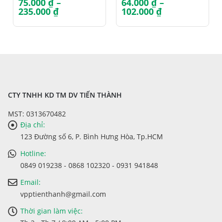
75.000
₫
–
64.000
₫
–
Khoảng
Khoảng
235.000
₫
102.000
₫
giá:
giá:
từ
từ
75.000 ₫
64.000 ₫
đến
đến
235.000 ₫
102.000 ₫
CTY TNHH KD TM DV TIẾN THÀNH
MST: 0313670482
Địa chỉ:
123 Đường số 6, P. Bình Hưng Hòa, Tp.HCM
Hotline:
0849 019238 - 0868 102320 - 0931 941848
Email:
vpptienthanh@gmail.com
Thời gian làm việc: