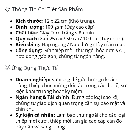
📋 Thông Tin Chi Tiết Sản Phẩm
Kích thước:
12 x 22 cm (Khổ trung).
Định lượng:
100 gsm (Dày cao cấp).
Chất liệu:
Giấy Ford trắng siêu mịn.
Quy cách:
Xấp 25 cái / 50 cái / 100 cái (Tùy chọn).
Kiểu dáng:
Nắp ngang / Nắp đứng (Tùy mẫu mã).
Công dụng:
Gửi thiệp mời, thư ngỏ, hóa đơn VAT,
hợp đồng gấp gọn, chứng từ ngân hàng.
💡 Ứng Dụng Thực Tế
Doanh nghiệp:
Sử dụng để gửi thư ngỏ khách
hàng, thiệp chúc mừng đối tác trong các dịp lễ, sự
kiện khai trương hoặc kỷ niệm.
Ngân hàng & Tài chính:
Đựng các loại sao kê,
chứng từ giao dịch quan trọng cần sự bảo mật và
chỉn chu.
Sự kiện cá nhân:
Làm bao thư ngoài cho các loại
thiệp mời cưới, thiệp mời tân gia cao cấp cần độ
dày dặn và sang trọng.