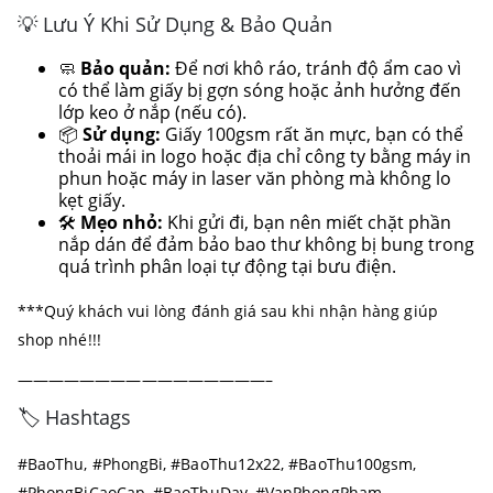
💡 Lưu Ý Khi Sử Dụng & Bảo Quản
🧼
Bảo quản:
Để nơi khô ráo, tránh độ ẩm cao vì
có thể làm giấy bị gợn sóng hoặc ảnh hưởng đến
lớp keo ở nắp (nếu có).
📦
Sử dụng:
Giấy 100gsm rất ăn mực, bạn có thể
thoải mái in logo hoặc địa chỉ công ty bằng máy in
phun hoặc máy in laser văn phòng mà không lo
kẹt giấy.
🛠️
Mẹo nhỏ:
Khi gửi đi, bạn nên miết chặt phần
nắp dán để đảm bảo bao thư không bị bung trong
quá trình phân loại tự động tại bưu điện.
***Quý khách vui lòng đánh giá sau khi nhận hàng giúp
shop nhé!!!
————————————————–
🏷️ Hashtags
#BaoThu, #PhongBi, #BaoThu12x22, #BaoThu100gsm,
#PhongBiCaoCap, #BaoThuDay, #VanPhongPham,