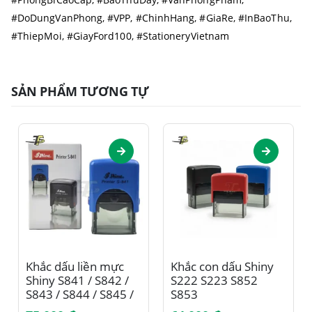
#DoDungVanPhong, #VPP, #ChinhHang, #GiaRe, #InBaoThu,
#ThiepMoi, #GiayFord100, #StationeryVietnam
SẢN PHẨM TƯƠNG TỰ
Sản phẩm này có nhiều biến thể. Các tùy chọn có thể được chọn trên trang sản phẩm
Sản phẩm này có nhiều biến thể. Các tùy chọn có thể được chọn trên trang sản phẩm
Khắc dấu liền mực
Khắc con dấu Shiny
Shiny S841 / S842 /
S222 S223 S852
S843 / S844 / S845 /
S853
S846