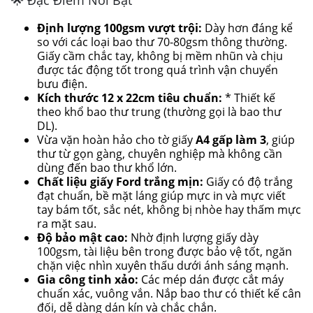
Định lượng 100gsm vượt trội:
Dày hơn đáng kể
so với các loại bao thư 70-80gsm thông thường.
Giấy cầm chắc tay, không bị mềm nhũn và chịu
được tác động tốt trong quá trình vận chuyển
bưu điện.
Kích thước 12 x 22cm tiêu chuẩn:
* Thiết kế
theo khổ bao thư trung (thường gọi là bao thư
DL).
Vừa vặn hoàn hảo cho tờ giấy
A4 gấp làm 3
, giúp
thư từ gọn gàng, chuyên nghiệp mà không cần
dùng đến bao thư khổ lớn.
Chất liệu giấy Ford trắng mịn:
Giấy có độ trắng
đạt chuẩn, bề mặt láng giúp mực in và mực viết
tay bám tốt, sắc nét, không bị nhòe hay thấm mực
ra mặt sau.
Độ bảo mật cao:
Nhờ định lượng giấy dày
100gsm, tài liệu bên trong được bảo vệ tốt, ngăn
chặn việc nhìn xuyên thấu dưới ánh sáng mạnh.
Gia công tinh xảo:
Các mép dán được cắt máy
chuẩn xác, vuông vắn. Nắp bao thư có thiết kế cân
đối, dễ dàng dán kín và chắc chắn.