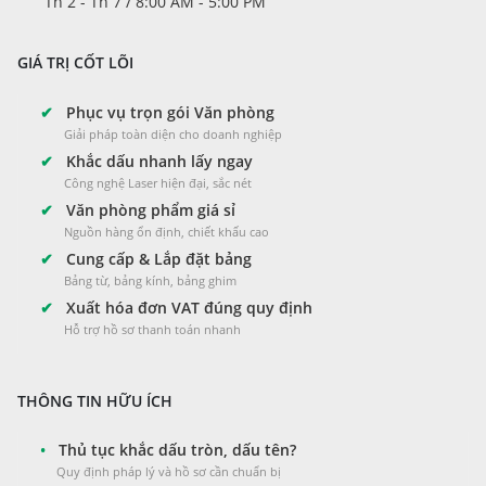
Th 2 - Th 7 / 8:00 AM - 5:00 PM
GIÁ TRỊ CỐT LÕI
✔
Phục vụ trọn gói Văn phòng
Giải pháp toàn diện cho doanh nghiệp
✔
Khắc dấu nhanh lấy ngay
Công nghệ Laser hiện đại, sắc nét
✔
Văn phòng phẩm giá sỉ
Nguồn hàng ổn định, chiết khấu cao
✔
Cung cấp & Lắp đặt bảng
Bảng từ, bảng kính, bảng ghim
✔
Xuất hóa đơn VAT đúng quy định
Hỗ trợ hồ sơ thanh toán nhanh
THÔNG TIN HỮU ÍCH
•
Thủ tục khắc dấu tròn, dấu tên?
Quy định pháp lý và hồ sơ cần chuẩn bị