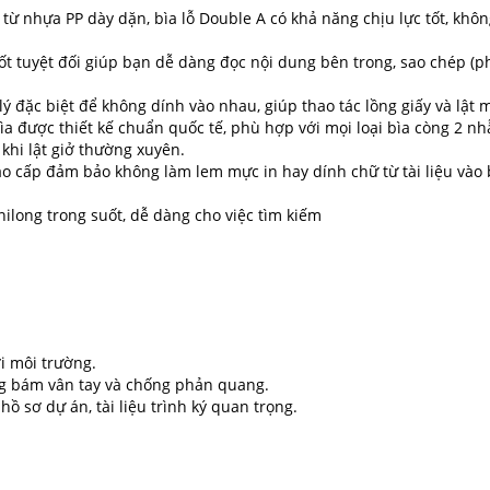
ừ nhựa PP dày dặn, bìa lỗ Double A có khả năng chịu lực tốt, khôn
 tuyệt đối giúp bạn dễ dàng đọc nội dung bên trong, sao chép (pho
lý đặc biệt để không dính vào nhau, giúp thao tác lồng giấy và lật
a được thiết kế chuẩn quốc tế, phù hợp với mọi loại bìa còng 2 nh
 khi lật giở thường xuyên.
o cấp đảm bảo không làm lem mực in hay dính chữ từ tài liệu vào b
ilong trong suốt, dễ dàng cho việc tìm kiếm
i môi trường.
g bám vân tay và chống phản quang.
ồ sơ dự án, tài liệu trình ký quan trọng.