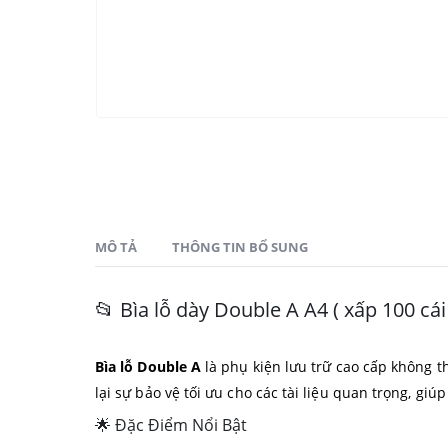
MÔ TẢ
THÔNG TIN BỔ SUNG
📂 Bìa lỗ dày Double A A4 ( xấp 100 cái 
Bìa lỗ Double A
là phụ kiện lưu trữ cao cấp không th
lại sự bảo vệ tối ưu cho các tài liệu quan trọng, gi
🌟 Đặc Điểm Nổi Bật