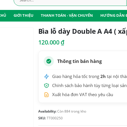
CHỦ
GIỚI THIỆU
THANH TOÁN - VẬN CHUYỂN
HƯỚNG DẪN 
Bìa lỗ dày Double A A4 ( xấp
120.000
₫
Thông tin bán hàng
Giao hàng hỏa tốc trong
2h
tại nội th
Chính sách bảo hành tùy từng loại sả
Xuất hóa đơn VAT theo yêu cầu
Availability:
Còn 884 trong kho
SKU:
TT000250