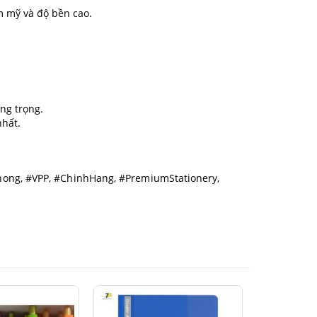
ẩm mỹ và độ bền cao.
ng trọng.
nhất.
ong, #VPP, #ChinhHang, #PremiumStationery,