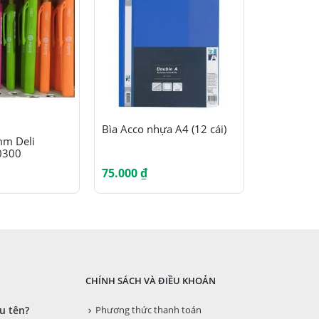
Sản phẩm này có nhiều biến thể. Các tùy chọn có thể được chọn trên trang sản phẩm
Bìa Acco nhựa A4 (12 cái)
Thước dẻo
m Deli
20cm – 30
0300
cây
75.000
₫
11.000
₫
CHÍNH SÁCH VÀ ĐIỀU KHOẢN
u tên?
Phương thức thanh toán