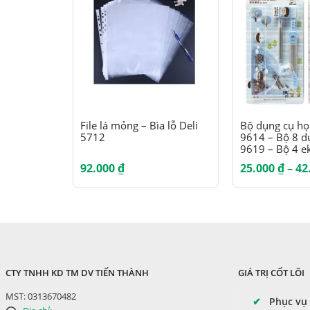
Sản phẩm này có nhiều biến thể. Các tùy chọn có thể được chọn trên trang sản phẩm
File lá mỏng – Bìa lỗ Deli
Bộ dụng cụ học
5712
9614 – Bộ 8 dụ
9619 – Bộ 4 e
92.000
₫
25.000
₫
–
42
CTY TNHH KD TM DV TIẾN THÀNH
GIÁ TRỊ CỐT LÕI
MST: 0313670482
✔
Phục vụ 