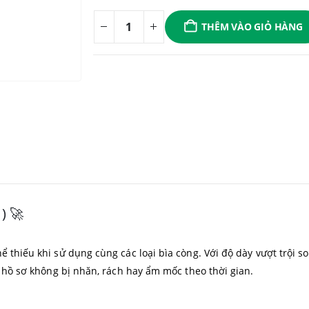
THÊM VÀO GIỎ HÀNG
) 🚀
ể thiếu khi sử dụng cùng các loại bìa còng. Với độ dày vượt trội s
úp hồ sơ không bị nhăn, rách hay ẩm mốc theo thời gian.