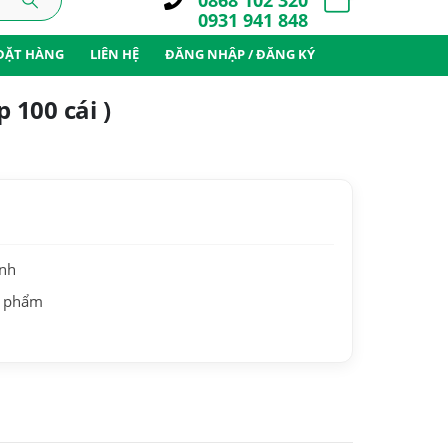
0868 102 320
0931 941 848
ĐẶT HÀNG
LIÊN HỆ
ĐĂNG NHẬP / ĐĂNG KÝ
 100 cái )
ành
n phẩm