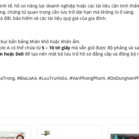
inh tế, hồ sơ năng lực doanh nghiệp hoặc các tài liệu cần tính th
g, chứng từ quan trọng cần lưu trữ dài hạn mà không lo ố vàng.
 đất, bảo hiểm và các tài liệu quý giá của gia đình.
i bụi bẩn bằng khăn khô hoặc khăn ẩm.
ble A có thể chứa từ
5 – 10 tờ giấy
mà vẫn giữ được độ phẳng và sa
im hoặc Deli
để tạo nên một bộ lưu trữ hồ sơ đẳng cấp và đồng bộ 
leLaTrong, #BiaLoA4, #LuuTruHoSo, #VanPhongPham, #DoDungVanPh