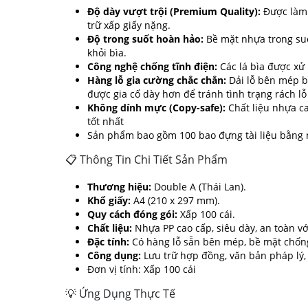
Độ dày vượt trội (Premium Quality):
Được làm t
trữ xấp giấy nặng.
Độ trong suốt hoàn hảo:
Bề mặt nhựa trong suốt
khỏi bìa.
Công nghệ chống tĩnh điện:
Các lá bìa được xử 
Hàng lỗ gia cường chắc chắn:
Dải lỗ bên mép bì
được gia cố dày hơn để tránh tình trạng rách lỗ
Không dính mực (Copy-safe):
Chất liệu nhựa ca
tốt nhất
Sản phẩm bao gồm 100 bao đựng tài liệu bằng n
📋 Thông Tin Chi Tiết Sản Phẩm
Thương hiệu:
Double A (Thái Lan).
Khổ giấy:
A4 (210 x 297 mm).
Quy cách đóng gói:
Xấp 100 cái.
Chất liệu:
Nhựa PP cao cấp, siêu dày, an toàn vớ
Đặc tính:
Có hàng lỗ sẵn bên mép, bề mặt chốn
Công dụng:
Lưu trữ hợp đồng, văn bản pháp lý, h
Đơn vị tính: Xấp 100 cái
💡 Ứng Dụng Thực Tế