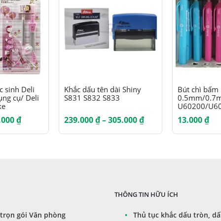
Sản phẩm này có nhiều biến thể. Các tùy chọn có thể được chọn trên trang sản phẩm
Sản phẩm này có nhiều biến thể. Các tùy chọn có thể được chọn trên trang sản phẩm
 sinh Deli
Khắc dấu tên dài Shiny
Bút chì bấm
ng cụ/ Deli
S831 S832 S833
0.5mm/0.7m
ke
U60200/U6
Khoảng
Khoảng
.000
₫
239.000
₫
–
305.000
₫
13.000
₫
giá:
giá:
từ
từ
25.000 ₫
239.000 ₫
đến
đến
42.000 ₫
305.000 ₫
THÔNG TIN HỮU ÍCH
trọn gói Văn phòng
•
Thủ tục khắc dấu tròn, dấ