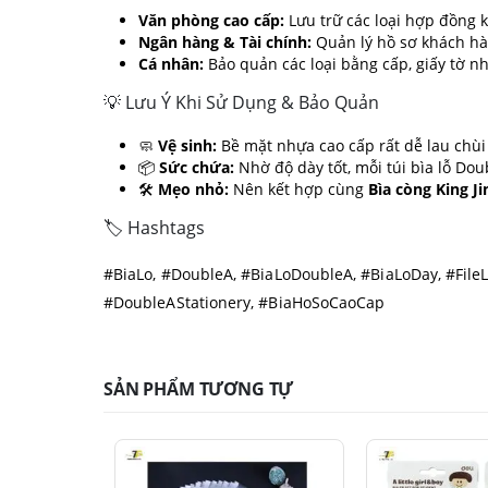
Văn phòng cao cấp:
Lưu trữ các loại hợp đồng k
Ngân hàng & Tài chính:
Quản lý hồ sơ khách hàn
Cá nhân:
Bảo quản các loại bằng cấp, giấy tờ nhà
💡 Lưu Ý Khi Sử Dụng & Bảo Quản
🧼
Vệ sinh:
Bề mặt nhựa cao cấp rất dễ lau chù
📦
Sức chứa:
Nhờ độ dày tốt, mỗi túi bìa lỗ Dou
🛠️
Mẹo nhỏ:
Nên kết hợp cùng
Bìa còng King J
🏷️ Hashtags
#BiaLo, #DoubleA, #BiaLoDoubleA, #BiaLoDay, #Fi
#DoubleAStationery, #BiaHoSoCaoCap
SẢN PHẨM TƯƠNG TỰ