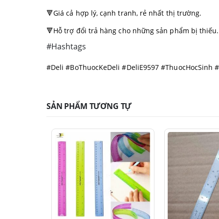
🔻Giá cả hợp lý, cạnh tranh, rẻ nhất thị trường.
🔻Hỗ trợ đổi trả hàng cho những sản phẩm bị thiếu.
#Hashtags
#Deli #BoThuocKeDeli #DeliE9597 #ThuocHocSinh
SẢN PHẨM TƯƠNG TỰ