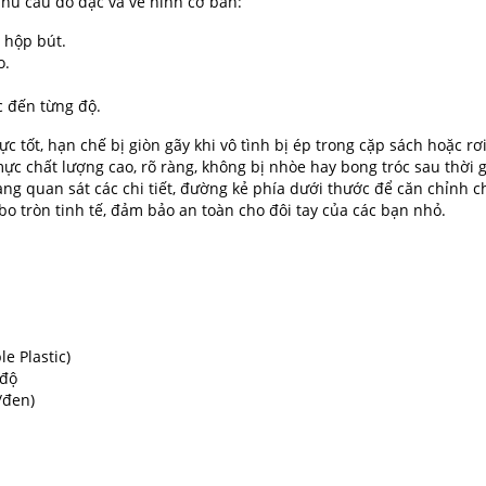
u cầu đo đạc và vẽ hình cơ bản:
 hộp bút.
o.
c đến từng độ.
c tốt, hạn chế bị giòn gãy khi vô tình bị ép trong cặp sách hoặc rơi
ực chất lượng cao, rõ ràng, không bị nhòe hay bong tróc sau thời 
g quan sát các chi tiết, đường kẻ phía dưới thước để căn chỉnh c
bo tròn tinh tế, đảm bảo an toàn cho đôi tay của các bạn nhỏ.
e Plastic)
 độ
/đen)