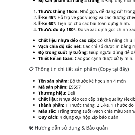
Bộ sản phẩm đa năng 4 trong 1:
Đáp ứng mọi nh
Thước thẳng 15cm:
Nhỏ gọn, dễ dàng cất trong
Ê-ke 45°:
Hỗ trợ vẽ góc vuông và các đường ché
Ê-ke 60°:
Tiện lợi cho các bài toán dựng hình.
Thước đo độ 180°:
Đo và xác định góc chính xá
Chất liệu nhựa dẻo cao cấp:
Có khả năng chịu lự
Vạch chia độ sắc nét:
Các chỉ số được in bằng m
Độ trong suốt lý tưởng:
Giúp người dùng dễ dàn
Thiết kế an toàn:
Các góc cạnh được xử lý mịn, 
📋 Thông tin chi tiết sản phẩm (Copy tại đây)
Tên sản phẩm:
Bộ thước kẻ học sinh 4 món
Mã sản phẩm:
E9597
Thương hiệu:
Deli
Chất liệu:
Nhựa dẻo cao cấp (High-quality Flexibl
Thành phần:
1 Thước thẳng, 2 Ê-ke, 1 Thước đo
Màu sắc:
Trắng trong suốt (vạch chia màu xanh
Quy cách:
4 dụng cụ/ hộp Zip bảo quản
🛠 Hướng dẫn sử dụng & Bảo quản