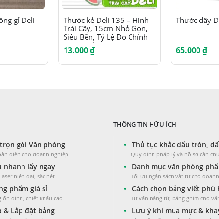
Sản phẩm này có nhiều biến thể. Các tùy chọn có thể được chọn trên trang sản phẩm
ng gỉ Deli
Thước kẻ Deli 135 – Hình
Thước dây D
Trái Cây, 15cm Nhỏ Gọn,
Siêu Bền, Tỷ Lệ Đo Chính
Xác – Deli V135
13.000
₫
65.000
₫
THÔNG TIN HỮU ÍCH
trọn gói Văn phòng
•
Thủ tục khắc dấu tròn, dấ
toàn diện cho doanh nghiệp
Quy định pháp lý và hồ sơ cần chu
 nhanh lấy ngay
•
Danh mục văn phòng phẩm
aser hiện đại, sắc nét
Tối ưu ngân sách vật tư cho doan
g phẩm giá sỉ
•
Cách chọn bảng viết phù
 ổn định, chiết khấu cao
Tư vấn bảng từ, bảng ghim cho v
 & Lắp đặt bảng
•
Lưu ý khi mua mực & kha