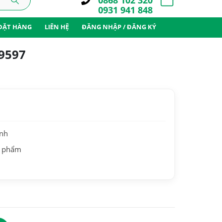
0868 102 320
0931 941 848
ĐẶT HÀNG
LIÊN HỆ
ĐĂNG NHẬP / ĐĂNG KÝ
E9597
ành
n phẩm