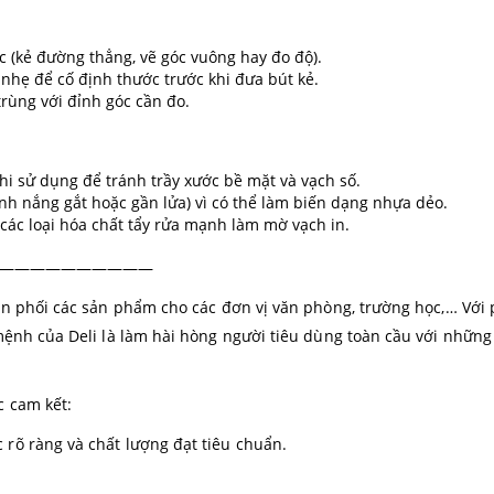
c (kẻ đường thẳng, vẽ góc vuông hay đo độ).
 nhẹ để cố định thước trước khi đưa bút kẻ.
rùng với đỉnh góc cần đo.
hi sử dụng để tránh trầy xước bề mặt và vạch số.
ánh nắng gắt hoặc gần lửa) vì có thể làm biến dạng nhựa dẻo.
ác loại hóa chất tẩy rửa mạnh làm mờ vạch in.
——————————
hân phối các sản phẩm cho các đơn vị văn phòng, trường học,… V
mệnh của Deli là làm hài hòng người tiêu dùng toàn cầu với những 
c cam kết:
rõ ràng và chất lượng đạt tiêu chuẩn.