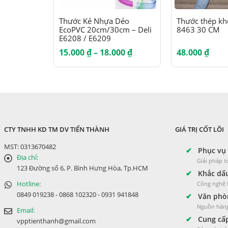
Sản phẩm này có nhiều biến thể. Các tùy chọn có thể được chọn trên trang sản phẩm
Thước Kẻ Nhựa Dẻo
Thước thép khô
EcoPVC 20cm/30cm – Deli
8463 30 CM
E6208 / E6209
Khoảng
15.000
₫
–
18.000
₫
48.000
₫
giá:
từ
15.000 ₫
đến
18.000 ₫
CTY TNHH KD TM DV TIẾN THÀNH
GIÁ TRỊ CỐT LÕI
MST: 0313670482
✔
Phục vụ 
Địa chỉ:
Giải pháp 
123 Đường số 6, P. Bình Hưng Hòa, Tp.HCM
✔
Khắc dấu
Hotline:
Công nghệ L
0849 019238 - 0868 102320 - 0931 941848
✔
Văn phòn
Nguồn hàng
Email:
✔
Cung cấp
vpptienthanh@gmail.com