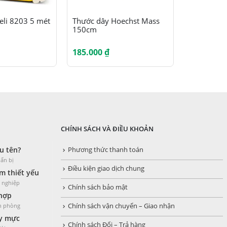
Sản phẩm này có nhiều biến thể. Các tùy chọn có thể được chọn trên trang sản phẩm
eli 8203 5 mét
Thước dây Hoechst Mass
Bộ thước k
150cm
02404 (EG
185.000
₫
78.000
₫
CHÍNH SÁCH VÀ ĐIỀU KHOẢN
u tên?
Phương thức thanh toán
ẩn bị
Điều kiện giao dịch chung
 thiết yếu
h nghiệp
Chính sách bảo mật
 hợp
ăn phòng
Chính sách vận chuyển – Giao nhận
y mực
Chính sách Đổi – Trả hàng