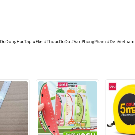
 #DoDungHocTap #Eke #ThuocDoDo #VanPhongPham #DeliVietnam