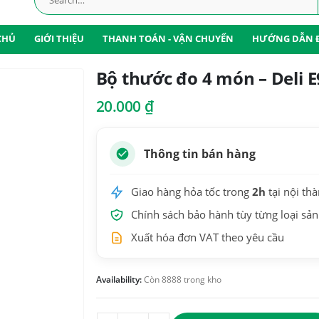
CHỦ
GIỚI THIỆU
THANH TOÁN - VẬN CHUYỂN
HƯỚNG DẪN 
Bộ thước đo 4 món – Deli 
20.000
₫
Thông tin bán hàng
Giao hàng hỏa tốc trong
2h
tại nội th
Chính sách bảo hành tùy từng loại sả
Xuất hóa đơn VAT theo yêu cầu
Availability:
Còn 8888 trong kho