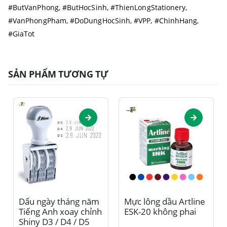
#ButVanPhong, #ButHocSinh, #ThienLongStationery,
#VanPhongPham, #DoDungHocSinh, #VPP, #ChinhHang,
#GiaTot
SẢN PHẨM TƯƠNG TỰ
Sản phẩm này có nhiều biến thể. Các tùy chọn có thể được chọn trên trang sản phẩm
Sản phẩm này có nhiều biến thể. Các tùy chọn có thể được chọn trên trang sản phẩm
Dấu ngày tháng năm
Mực lông dầu Artline
Tiếng Anh xoay chỉnh
ESK-20 không phai
Shiny D3 / D4 / D5