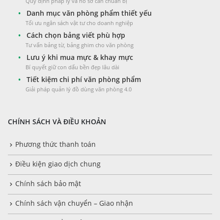
Quy định pháp lý và hồ sơ cần chuẩn bị
•
Danh mục văn phòng phẩm thiết yếu
Tối ưu ngân sách vật tư cho doanh nghiệp
•
Cách chọn bảng viết phù hợp
Tư vấn bảng từ, bảng ghim cho văn phòng
•
Lưu ý khi mua mực & khay mực
Bí quyết giữ con dấu bền đẹp lâu dài
•
Tiết kiệm chi phí văn phòng phẩm
Giải pháp quản lý đồ dùng văn phòng 4.0
CHÍNH SÁCH VÀ ĐIỀU KHOẢN
Phương thức thanh toán
Điều kiện giao dịch chung
Chính sách bảo mật
Chính sách vận chuyển – Giao nhận