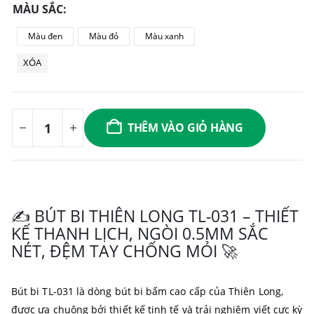
MÀU SẮC
Màu đen
Màu đỏ
Màu xanh
XÓA
THÊM VÀO GIỎ HÀNG
✍️ BÚT BI THIÊN LONG TL-031 – THIẾT
KẾ THANH LỊCH, NGÒI 0.5MM SẮC
NÉT, ĐỆM TAY CHỐNG MỎI 🚀
Bút bi TL-031 là dòng bút bi bấm cao cấp của Thiên Long,
được ưa chuộng bởi thiết kế tinh tế và trải nghiệm viết cực kỳ