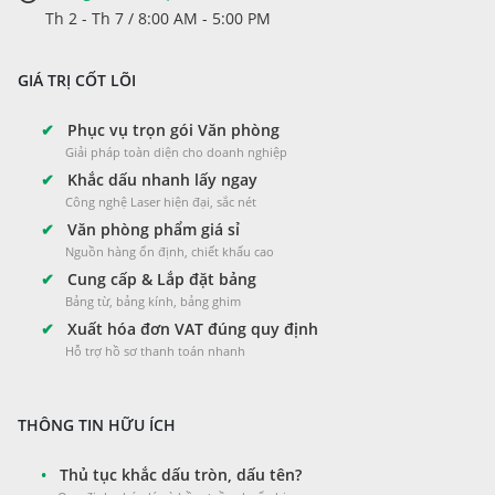
Th 2 - Th 7 / 8:00 AM - 5:00 PM
GIÁ TRỊ CỐT LÕI
✔
Phục vụ trọn gói Văn phòng
Giải pháp toàn diện cho doanh nghiệp
✔
Khắc dấu nhanh lấy ngay
Công nghệ Laser hiện đại, sắc nét
✔
Văn phòng phẩm giá sỉ
Nguồn hàng ổn định, chiết khấu cao
✔
Cung cấp & Lắp đặt bảng
Bảng từ, bảng kính, bảng ghim
✔
Xuất hóa đơn VAT đúng quy định
Hỗ trợ hồ sơ thanh toán nhanh
THÔNG TIN HỮU ÍCH
•
Thủ tục khắc dấu tròn, dấu tên?