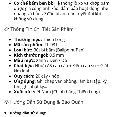
Cơ chế bấm bền bỉ:
Hệ thống lò xo và khớp bấm
được gia công tinh xảo, đảm bảo hoạt động nhẹ
nhàng và bảo vệ đầu bi an toàn tuyệt đối khi
không sử dụng.
📋 Thông Tin Chi Tiết Sản Phẩm
Thương hiệu:
Thiên Long
Mã sản phẩm:
TL-031
Loại bút:
Bút bi bấm (Ballpoint Pen)
Kích thước ngòi:
0.5 mm
Màu mực:
Xanh / Đen / Đỏ
Chất liệu:
Nhựa AS cao cấp + Đệm cao su + Giắt
kim loại
Quy cách:
20 cây / hộp
Ứng dụng:
Ghi chép văn phòng, làm bài tập, ký
tên, ghi nhật ký…
Xuất xứ:
Việt Nam (Chính hãng Thiên Long)
💡 Hướng Dẫn Sử Dụng & Bảo Quản
1. Hướng dẫn sử dụng: