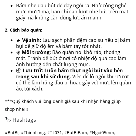
Bấm nhẹ đầu bút để đẩy ngòi ra. Nhờ công nghệ
mực mượt mà, bạn chỉ cần lướt nhẹ bút trên mặt
giấy mà không cần dùng lực ấn mạnh.
2. Cách bảo quản:
🧼
Vệ sinh:
Lau sạch phần đệm cao su nếu bị bám
bụi để giữ độ êm và bám tay tốt nhất.
☀️
Môi trường:
Bảo quản nơi khô ráo, thoáng
mát. Tránh để bút ở nơi có nhiệt độ quá cao làm
ảnh hưởng đến chất lượng mực.
📦
Lưu trữ:
Luôn bấm thụt ngòi bút vào bên
trong sau khi sử dụng.
Việc để lộ ngòi khi rơi rớt
có thể làm hỏng đầu bi hoặc gây vết mực lên quần
áo, túi xách.
***Quý khách vui lòng đánh giá sau khi nhận hàng giúp
shop nhé!!!
🏷️ Hashtags
#ButBi, #ThienLong, #TL031, #ButBiBam, #Ngoi05mm,