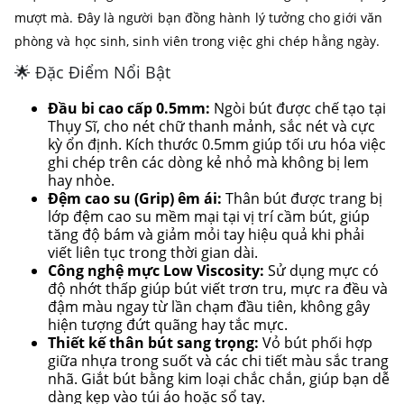
mượt mà. Đây là người bạn đồng hành lý tưởng cho giới văn
phòng và học sinh, sinh viên trong việc ghi chép hằng ngày.
🌟 Đặc Điểm Nổi Bật
Đầu bi cao cấp 0.5mm:
Ngòi bút được chế tạo tại
Thụy Sĩ, cho nét chữ thanh mảnh, sắc nét và cực
kỳ ổn định. Kích thước 0.5mm giúp tối ưu hóa việc
ghi chép trên các dòng kẻ nhỏ mà không bị lem
hay nhòe.
Đệm cao su (Grip) êm ái:
Thân bút được trang bị
lớp đệm cao su mềm mại tại vị trí cầm bút, giúp
tăng độ bám và giảm mỏi tay hiệu quả khi phải
viết liên tục trong thời gian dài.
Công nghệ mực Low Viscosity:
Sử dụng mực có
độ nhớt thấp giúp bút viết trơn tru, mực ra đều và
đậm màu ngay từ lần chạm đầu tiên, không gây
hiện tượng đứt quãng hay tắc mực.
Thiết kế thân bút sang trọng:
Vỏ bút phối hợp
giữa nhựa trong suốt và các chi tiết màu sắc trang
nhã. Giắt bút bằng kim loại chắc chắn, giúp bạn dễ
dàng kẹp vào túi áo hoặc sổ tay.