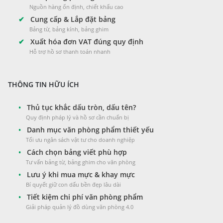
Nguồn hàng ổn định, chiết khấu cao
✔
Cung cấp & Lắp đặt bảng
Bảng từ, bảng kính, bảng ghim
✔
Xuất hóa đơn VAT đúng quy định
Hỗ trợ hồ sơ thanh toán nhanh
THÔNG TIN HỮU ÍCH
•
Thủ tục khắc dấu tròn, dấu tên?
Quy định pháp lý và hồ sơ cần chuẩn bị
•
Danh mục văn phòng phẩm thiết yếu
Tối ưu ngân sách vật tư cho doanh nghiệp
•
Cách chọn bảng viết phù hợp
Tư vấn bảng từ, bảng ghim cho văn phòng
•
Lưu ý khi mua mực & khay mực
Bí quyết giữ con dấu bền đẹp lâu dài
•
Tiết kiệm chi phí văn phòng phẩm
Giải pháp quản lý đồ dùng văn phòng 4.0