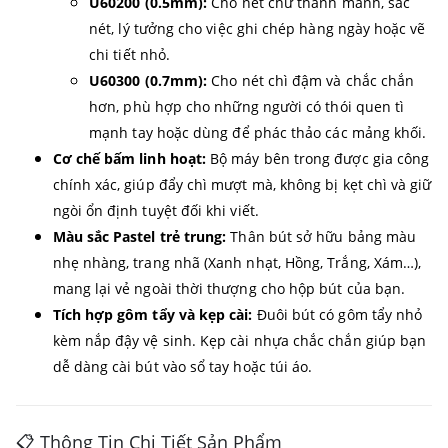
U60200 (0.5mm):
Cho nét chữ thanh mảnh, sắc
nét, lý tưởng cho việc ghi chép hàng ngày hoặc vẽ
chi tiết nhỏ.
U60300 (0.7mm):
Cho nét chì đậm và chắc chắn
hơn, phù hợp cho những người có thói quen tì
mạnh tay hoặc dùng để phác thảo các mảng khối.
Cơ chế bấm linh hoạt:
Bộ máy bên trong được gia công
chính xác, giúp đẩy chì mượt mà, không bị kẹt chì và giữ
ngòi ổn định tuyệt đối khi viết.
Màu sắc Pastel trẻ trung:
Thân bút sở hữu bảng màu
nhẹ nhàng, trang nhã (Xanh nhạt, Hồng, Trắng, Xám…),
mang lại vẻ ngoài thời thượng cho hộp bút của bạn.
Tích hợp gôm tẩy và kẹp cài:
Đuôi bút có gôm tẩy nhỏ
kèm nắp đậy vệ sinh. Kẹp cài nhựa chắc chắn giúp bạn
dễ dàng cài bút vào sổ tay hoặc túi áo.
📋 Thông Tin Chi Tiết Sản Phẩm