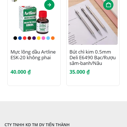
Sản phẩm này có nhiều biến thể. Các tùy chọn có thể được chọn trên trang sản phẩm
Mực lông dầu Artline
Bút chì kim 0.5mm
ESK-20 không phai
Deli E6490 Bạc/Rượu
sâm-banh/Nâu
40.000
₫
35.000
₫
CTY TNHH KD TM DV TIẾN THÀNH