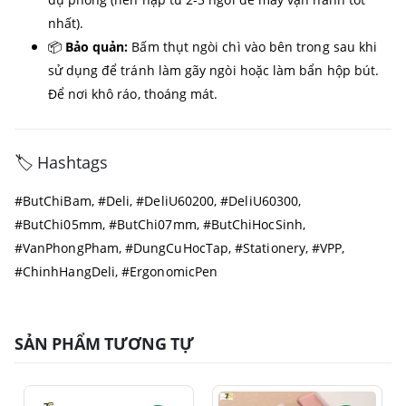
nhất).
📦
Bảo quản:
Bấm thụt ngòi chì vào bên trong sau khi
sử dụng để tránh làm gãy ngòi hoặc làm bẩn hộp bút.
Để nơi khô ráo, thoáng mát.
🏷️ Hashtags
#ButChiBam, #Deli, #DeliU60200, #DeliU60300,
#ButChi05mm, #ButChi07mm, #ButChiHocSinh,
#VanPhongPham, #DungCuHocTap, #Stationery, #VPP,
#ChinhHangDeli, #ErgonomicPen
SẢN PHẨM TƯƠNG TỰ