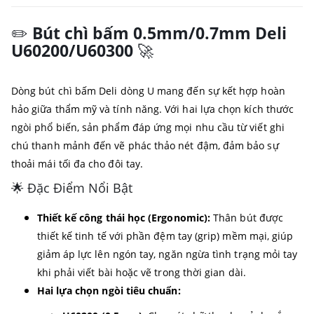
✏️
Bút chì bấm 0.5mm/0.7mm Deli
U60200/U60300
🚀
Dòng bút chì bấm Deli dòng U mang đến sự kết hợp hoàn
hảo giữa thẩm mỹ và tính năng. Với hai lựa chọn kích thước
ngòi phổ biến, sản phẩm đáp ứng mọi nhu cầu từ viết ghi
chú thanh mảnh đến vẽ phác thảo nét đậm, đảm bảo sự
thoải mái tối đa cho đôi tay.
🌟 Đặc Điểm Nổi Bật
Thiết kế công thái học (Ergonomic):
Thân bút được
thiết kế tinh tế với phần đệm tay (grip) mềm mại, giúp
giảm áp lực lên ngón tay, ngăn ngừa tình trạng mỏi tay
khi phải viết bài hoặc vẽ trong thời gian dài.
Hai lựa chọn ngòi tiêu chuẩn: