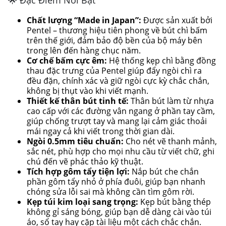
Chất lượng “Made in Japan”:
Được sản xuất bởi
Pentel – thương hiệu tiên phong về bút chì bấm
trên thế giới, đảm bảo độ bền của bộ máy bên
trong lên đến hàng chục năm.
Cơ chế bấm cực êm:
Hệ thống kẹp chì bằng đồng
thau đặc trưng của Pentel giúp đẩy ngòi chì ra
đều đặn, chính xác và giữ ngòi cực kỳ chắc chắn,
không bị thụt vào khi viết mạnh.
Thiết kế thân bút tinh tế:
Thân bút làm từ nhựa
cao cấp với các đường vân ngang ở phần tay cầm,
giúp chống trượt tay và mang lại cảm giác thoải
mái ngay cả khi viết trong thời gian dài.
Ngòi 0.5mm tiêu chuẩn:
Cho nét vẽ thanh mảnh,
sắc nét, phù hợp cho mọi nhu cầu từ viết chữ, ghi
chú đến vẽ phác thảo kỹ thuật.
Tích hợp gôm tẩy tiện lợi:
Nắp bút che chắn
phần gôm tẩy nhỏ ở phía đuôi, giúp bạn nhanh
chóng sửa lỗi sai mà không cần tìm gôm rời.
Kẹp túi kim loại sang trọng:
Kẹp bút bằng thép
không gỉ sáng bóng, giúp bạn dễ dàng cài vào túi
áo, sổ tay hay cặp tài liệu một cách chắc chắn.