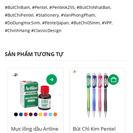
#ButChiBam, #Pentel, #PentelA255, #ButChiNhatBan,
#ButChiPentel, #Stationery, #VanPhongPham,
#DoDungHocSinh, #PentelJapan, #ButChi05mm, #VPP,
#ChinhHang #ClassicDesign
SẢN PHẨM TƯƠNG TỰ
Sản phẩm này có nhiều biến thể. Các tùy chọn có thể được chọn trên trang sản phẩm
Mực lông dầu Artline
Bút Chì Kim Pentel