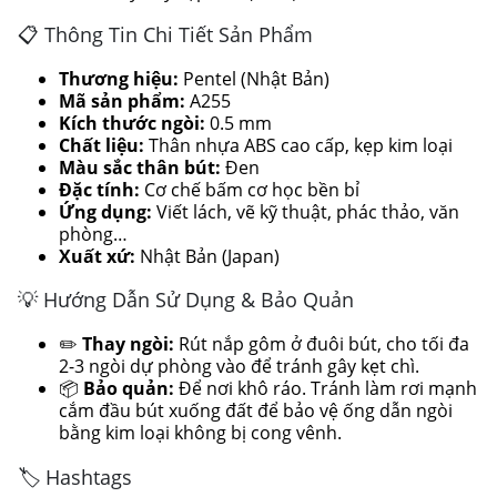
📋 Thông Tin Chi Tiết Sản Phẩm
Thương hiệu:
Pentel (Nhật Bản)
Mã sản phẩm:
A255
Kích thước ngòi:
0.5 mm
Chất liệu:
Thân nhựa ABS cao cấp, kẹp kim loại
Màu sắc thân bút:
Đen
Đặc tính:
Cơ chế bấm cơ học bền bỉ
Ứng dụng:
Viết lách, vẽ kỹ thuật, phác thảo, văn
phòng…
Xuất xứ:
Nhật Bản (Japan)
💡 Hướng Dẫn Sử Dụng & Bảo Quản
✏️
Thay ngòi:
Rút nắp gôm ở đuôi bút, cho tối đa
2-3 ngòi dự phòng vào để tránh gây kẹt chì.
📦
Bảo quản:
Để nơi khô ráo. Tránh làm rơi mạnh
cắm đầu bút xuống đất để bảo vệ ống dẫn ngòi
bằng kim loại không bị cong vênh.
🏷️ Hashtags