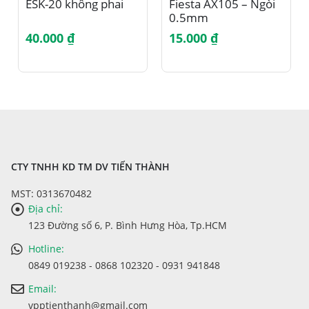
ESK-20 không phai
Fiesta AX105 – Ngòi
0.5mm
40.000
₫
15.000
₫
CTY TNHH KD TM DV TIẾN THÀNH
MST: 0313670482
Địa chỉ:
123 Đường số 6, P. Bình Hưng Hòa, Tp.HCM
Hotline:
0849 019238 - 0868 102320 - 0931 941848
Email:
vpptienthanh@gmail.com