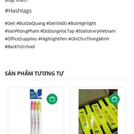
shop nhé!!!
#Hashtags
#Deli #ButDaQuang #DeliS600 #ButHighlight
#VanPhongPham #DoDungHocTap #StationeryVietnam
#OfficeSupplies #HighlightPen #GhiChuThongMinh
#BackToSchool
SẢN PHẨM TƯƠNG TỰ