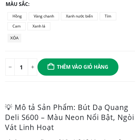
MÀU SẮC
Hồng
Vàng chanh
Xanh nước biển
Tím
Cam
Xanh lá
XÓA
THÊM VÀO GIỎ HÀNG
💡 Mô tả Sản Phẩm: Bút Dạ Quang
Deli S600 – Màu Neon Nổi Bật, Ngòi
Vát Linh Hoạt