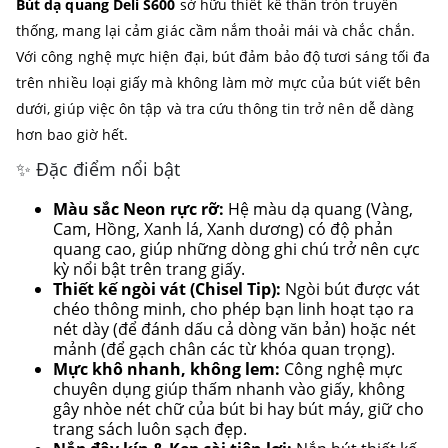
Bút dạ quang Deli S600
sở hữu thiết kế thân tròn truyền
thống, mang lại cảm giác cầm nắm thoải mái và chắc chắn.
Với công nghệ mực hiện đại, bút đảm bảo độ tươi sáng tối đa
trên nhiều loại giấy mà không làm mờ mực của bút viết bên
dưới, giúp việc ôn tập và tra cứu thông tin trở nên dễ dàng
hơn bao giờ hết.
✨ Đặc điểm nổi bật
Màu sắc Neon rực rỡ:
Hệ màu dạ quang (Vàng,
Cam, Hồng, Xanh lá, Xanh dương) có độ phản
quang cao, giúp những dòng ghi chú trở nên cực
kỳ nổi bật trên trang giấy.
Thiết kế ngòi vát (Chisel Tip):
Ngòi bút được vát
chéo thông minh, cho phép bạn linh hoạt tạo ra
nét dày (để đánh dấu cả dòng văn bản) hoặc nét
mảnh (để gạch chân các từ khóa quan trọng).
Mực khô nhanh, không lem:
Công nghệ mực
chuyên dụng giúp thấm nhanh vào giấy, không
gây nhòe nét chữ của bút bi hay bút máy, giữ cho
trang sách luôn sạch đẹp.