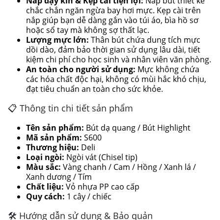
Nắp đậy kín & Kẹp cài tiện lợi:
Nắp bút thiết kế
chắc chắn ngăn ngừa bay hơi mực. Kẹp cài trên
nắp giúp bạn dễ dàng gắn vào túi áo, bìa hồ sơ
hoặc sổ tay mà không sợ thất lạc.
Lượng mực lớn:
Thân bút chứa dung tích mực
dồi dào, đảm bảo thời gian sử dụng lâu dài, tiết
kiệm chi phí cho học sinh và nhân viên văn phòng.
An toàn cho người sử dụng:
Mực không chứa
các hóa chất độc hại, không có mùi hắc khó chịu,
đạt tiêu chuẩn an toàn cho sức khỏe.
📋 Thông tin chi tiết sản phẩm
Tên sản phẩm:
Bút dạ quang / Bút Highlight
Mã sản phẩm:
S600
Thương hiệu:
Deli
Loại ngòi:
Ngòi vát (Chisel tip)
Màu sắc:
Vàng chanh / Cam / Hồng / Xanh lá /
Xanh dương / Tím
Chất liệu:
Vỏ nhựa PP cao cấp
Quy cách:
1 cây / chiếc
🛠 Hướng dẫn sử dụng & Bảo quản