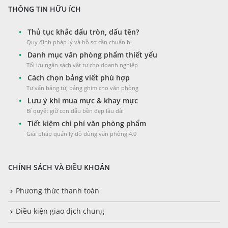
THÔNG TIN HỮU ÍCH
•
Thủ tục khắc dấu tròn, dấu tên?
Quy định pháp lý và hồ sơ cần chuẩn bị
•
Danh mục văn phòng phẩm thiết yếu
Tối ưu ngân sách vật tư cho doanh nghiệp
•
Cách chọn bảng viết phù hợp
Tư vấn bảng từ, bảng ghim cho văn phòng
•
Lưu ý khi mua mực & khay mực
Bí quyết giữ con dấu bền đẹp lâu dài
•
Tiết kiệm chi phí văn phòng phẩm
Giải pháp quản lý đồ dùng văn phòng 4.0
CHÍNH SÁCH VÀ ĐIỀU KHOẢN
Phương thức thanh toán
Điều kiện giao dịch chung