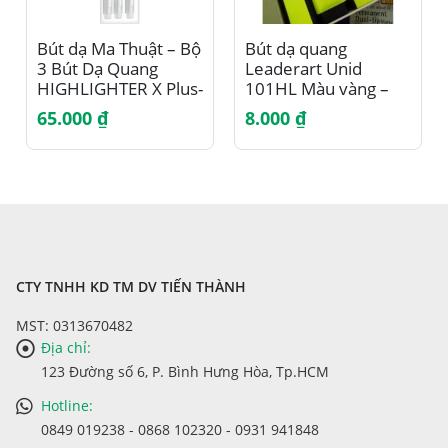
Bút dạ Ma Thuật – Bộ
Bút dạ quang
3 Bút Dạ Quang
Leaderart Unid
HIGHLIGHTER X Plus-
101HL Màu vàng –
600-V012
Thương hiệu Nhật
65.000
₫
8.000
₫
bền, đẹp, an toàn
CTY TNHH KD TM DV TIẾN THÀNH
MST: 0313670482
Địa chỉ:
123 Đường số 6, P. Bình Hưng Hòa, Tp.HCM
Hotline:
0849 019238 - 0868 102320 - 0931 941848