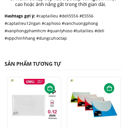
cao hoặc ánh nắng gắt trong thời gian dài.
Hashtags gợi ý:
#captailieu #deli5556 #E5556
#captailieu12ngan #caphoso #vanchuongphong
#vanphongphamhcm #quanlyhoso #tuitailieu #deli
#vppchinhhang #dungcuhoctap
SẢN PHẨM TƯƠNG TỰ