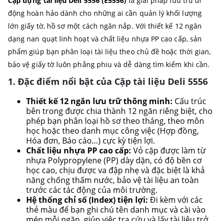
Cặp đựng tài liệu Deli 5556 (E5556)
là giải pháp lưu trữ di
động hoàn hảo dành cho những ai cần quản lý khối lượng
lớn giấy tờ, hồ sơ một cách ngăn nắp. Với thiết kế 12 ngăn
dạng nan quạt linh hoạt và chất liệu nhựa PP cao cấp, sản
phẩm giúp bạn phân loại tài liệu theo chủ đề hoặc thời gian,
bảo vệ giấy tờ luôn phẳng phiu và dễ dàng tìm kiếm khi cần.
1. Đặc điểm nổi bật của Cặp tài liệu Deli 5556
Thiết kế 12 ngăn lưu trữ thông minh:
Cấu trúc
bên trong được chia thành 12 ngăn riêng biệt, cho
phép bạn phân loại hồ sơ theo tháng, theo môn
học hoặc theo danh mục công việc (Hợp đồng,
Hóa đơn, Báo cáo…) cực kỳ tiện lợi.
Chất liệu nhựa PP cao cấp:
Vỏ cặp được làm từ
nhựa Polypropylene (PP) dày dặn, có độ bền cơ
học cao, chịu được va đập nhẹ và đặc biệt là khả
năng chống thấm nước, bảo vệ tài liệu an toàn
trước các tác động của môi trường.
Hệ thống chỉ số (Index) tiện lợi:
Đi kèm với các
thẻ màu để bạn ghi chú tên danh mục và cài vào
mép mỗi ngăn, giúp việc tra cứu và lấy tài liệu trở