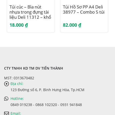
Túi cúc – Bìa nút
Túi Hồ Sơ PP A4 Deli
nhựa trong đựng tài
38977 – Combo 5 túi
liệu Deli 11312 – khổ
F4 – EF11312 – 3 cái
18.000
₫
82.000
₫
CTY TNHH KD TM DV TIẾN THÀNH
MST: 0313670482
Địa chỉ:
123 Đường số 6, P. Bình Hưng Hòa, Tp.HCM
Hotline:
0849 019238 - 0868 102320 - 0931 941848
Email: