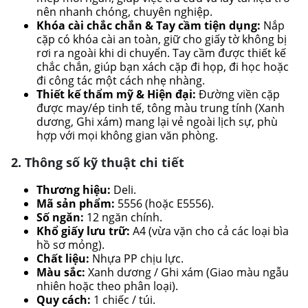
nên nhanh chóng, chuyên nghiệp.
Khóa cài chắc chắn & Tay cầm tiện dụng:
Nắp
cặp có khóa cài an toàn, giữ cho giấy tờ không bị
rơi ra ngoài khi di chuyển. Tay cầm được thiết kế
chắc chắn, giúp bạn xách cặp đi họp, đi học hoặc
đi công tác một cách nhẹ nhàng.
Thiết kế thẩm mỹ & Hiện đại:
Đường viền cặp
được may/ép tinh tế, tông màu trung tính (Xanh
dương, Ghi xám) mang lại vẻ ngoài lịch sự, phù
hợp với mọi không gian văn phòng.
2. Thông số kỹ thuật chi tiết
Thương hiệu:
Deli.
Mã sản phẩm:
5556 (hoặc E5556).
Số ngăn:
12 ngăn chính.
Khổ giấy lưu trữ:
A4 (vừa vặn cho cả các loại bìa
hồ sơ mỏng).
Chất liệu:
Nhựa PP chịu lực.
Màu sắc:
Xanh dương / Ghi xám (Giao màu ngẫu
nhiên hoặc theo phân loại).
Quy cách:
1 chiếc / túi.