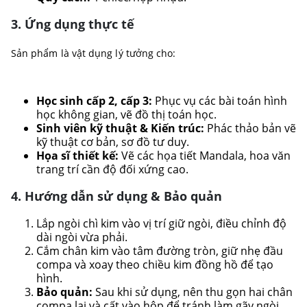
3. Ứng dụng thực tế
Sản phẩm là vật dụng lý tưởng cho:
Học sinh cấp 2, cấp 3:
Phục vụ các bài toán hình
học không gian, vẽ đồ thị toán học.
Sinh viên kỹ thuật & Kiến trúc:
Phác thảo bản vẽ
kỹ thuật cơ bản, sơ đồ tư duy.
Họa sĩ thiết kế:
Vẽ các họa tiết Mandala, hoa văn
trang trí cần độ đối xứng cao.
4. Hướng dẫn sử dụng & Bảo quản
Lắp ngòi chì kim vào vị trí giữ ngòi, điều chỉnh độ
dài ngòi vừa phải.
Cắm chân kim vào tâm đường tròn, giữ nhẹ đầu
compa và xoay theo chiều kim đồng hồ để tạo
hình.
Bảo quản:
Sau khi sử dụng, nên thu gọn hai chân
compa lại và cất vào hộp để tránh làm gãy ngòi