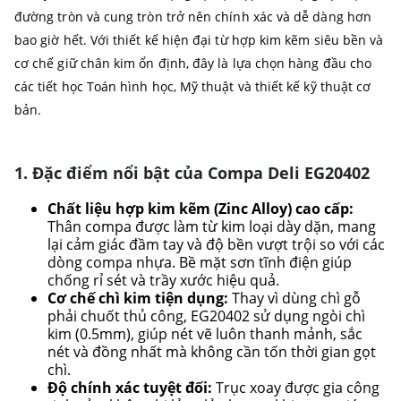
đường tròn và cung tròn trở nên chính xác và dễ dàng hơn
bao giờ hết. Với thiết kế hiện đại từ hợp kim kẽm siêu bền và
cơ chế giữ chân kim ổn định, đây là lựa chọn hàng đầu cho
các tiết học Toán hình học, Mỹ thuật và thiết kế kỹ thuật cơ
bản.
1. Đặc điểm nổi bật của Compa Deli EG20402
Chất liệu hợp kim kẽm (Zinc Alloy) cao cấp:
Thân compa được làm từ kim loại dày dặn, mang
lại cảm giác đầm tay và độ bền vượt trội so với các
dòng compa nhựa. Bề mặt sơn tĩnh điện giúp
chống rỉ sét và trầy xước hiệu quả.
Cơ chế chì kim tiện dụng:
Thay vì dùng chì gỗ
phải chuốt thủ công, EG20402 sử dụng ngòi chì
kim (0.5mm), giúp nét vẽ luôn thanh mảnh, sắc
nét và đồng nhất mà không cần tốn thời gian gọt
chì.
Độ chính xác tuyệt đối:
Trục xoay được gia công