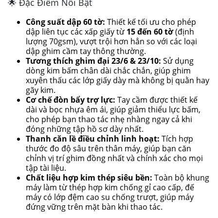
🌟 Đặc Điểm Nổi Bật
Công suất dập 60 tờ:
Thiết kế tối ưu cho phép
dập liên tục các xấp giấy từ
15 đến 60 tờ
(định
lượng 70gsm), vượt trội hơn hẳn so với các loại
dập ghim cầm tay thông thường.
Tương thích ghim đại 23/6 & 23/10:
Sử dụng
dòng kim bấm chân dài chắc chắn, giúp ghim
xuyên thấu các lớp giấy dày mà không bị quằn hay
gãy kim.
Cơ chế đòn bẩy trợ lực:
Tay cầm được thiết kế
dài và bọc nhựa êm ái, giúp giảm thiểu lực bấm,
cho phép bạn thao tác nhẹ nhàng ngay cả khi
đóng những tập hồ sơ dày nhất.
Thanh căn lề điều chỉnh linh hoạt:
Tích hợp
thước đo độ sâu trên thân máy, giúp bạn căn
chỉnh vị trí ghim đồng nhất và chính xác cho mọi
tập tài liệu.
Chất liệu hợp kim thép siêu bền:
Toàn bộ khung
máy làm từ thép hợp kim chống gỉ cao cấp, đế
máy có lớp đệm cao su chống trượt, giúp máy
đứng vững trên mặt bàn khi thao tác.