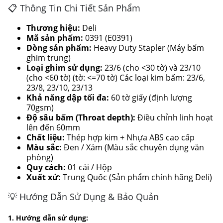
📋 Thông Tin Chi Tiết Sản Phẩm
Thương hiệu:
Deli
Mã sản phẩm:
0391 (E0391)
Dòng sản phẩm:
Heavy Duty Stapler (Máy bấm
ghim trung)
Loại ghim sử dụng:
23/6 (cho <30 tờ) và 23/10
(cho <60 tờ) (tờ: <=70 tờ) Các loại kim bấm: 23/6,
23/8, 23/10, 23/13
Khả năng dập tối đa:
60 tờ giấy (định lượng
70gsm)
Độ sâu bấm (Throat depth):
Điều chỉnh linh hoạt
lên đến 60mm
Chất liệu:
Thép hợp kim + Nhựa ABS cao cấp
Màu sắc:
Đen / Xám (Màu sắc chuyên dụng văn
phòng)
Quy cách:
01 cái / Hộp
Xuất xứ:
Trung Quốc (Sản phẩm chính hãng Deli)
💡 Hướng Dẫn Sử Dụng & Bảo Quản
1. Hướng dẫn sử dụng: