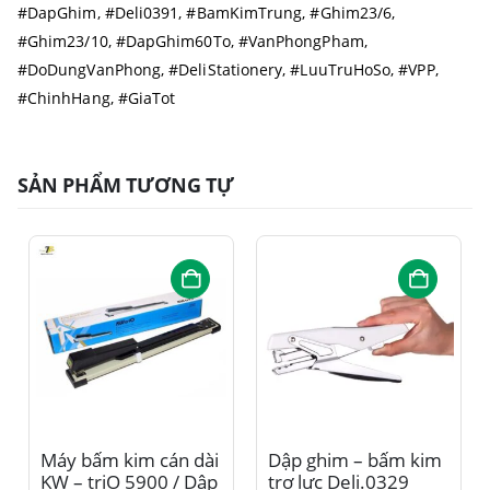
#DapGhim, #Deli0391, #BamKimTrung, #Ghim23/6,
#Ghim23/10, #DapGhim60To, #VanPhongPham,
#DoDungVanPhong, #DeliStationery, #LuuTruHoSo, #VPP,
#ChinhHang, #GiaTot
SẢN PHẨM TƯƠNG TỰ
Máy bấm kim cán dài
Dập ghim – bấm kim
KW – triO 5900 / Dập
trợ lực Deli.0329