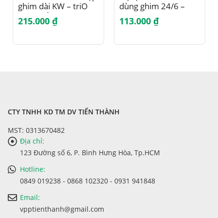
ghim dài KW – triO
dùng ghim 24/6 –
5900, sử dụng kim
26/6 – dập 20 tờ
215.000
₫
113.000
₫
24/6 (ghim số 3)
CTY TNHH KD TM DV TIẾN THÀNH
MST: 0313670482
Địa chỉ:
123 Đường số 6, P. Bình Hưng Hòa, Tp.HCM
Hotline:
0849 019238 - 0868 102320 - 0931 941848
Email:
vpptienthanh@gmail.com