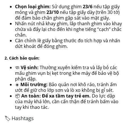
Chọn loại ghim:
Sử dụng ghim
23/6
nếu tập giấy
mỏng và ghim
23/10
nếu tập giấy dày (trên 30 tờ)
để đảm bảo chân ghim gập sát vào mặt giấy.
Nhấn nút nhả khay ghim, lắp thanh ghim vào khay
chứa và đẩy lại cho đến khi nghe tiếng “cạch” chắc
chắn.
Căn chỉnh lề giấy bằng thước đo tích hợp và nhấn
dứt khoát để đóng ghim.
2. Cách bảo quản:
🧼
Vệ sinh:
Thường xuyên kiểm tra và lấy bỏ các
mẩu ghim vụn bị kẹt trong khe máy để bảo vệ bộ
phận dập.
☀️
Môi trường:
Bảo quản nơi khô ráo, tránh ẩm
ướt để giữ cho lớp sơn và lò xo không bị gỉ sét.
📦
An toàn:
Để xa tầm tay trẻ em.
Do lực dập
của máy khá lớn, cần cẩn thận để tránh bấm vào
tay khi thao tác.
🏷️ Hashtags