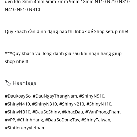
đến lớn 3mm 4mm 5mm 7mm 9mm 18mm N110 N210 N310
N410 N510 NB10
Quý khách cần định dạng nào thì Inbok để Shop setup nhé!
***Quý khách vui lòng đánh giá sau khi nhận hàng giúp
shop nhé!!!
————————————————–
🏷️ Hashtags
#DauXoaySo, #DauNgayThangNam, #ShinyN510,
#ShinyN410, #ShinyN310, #ShinyN210, #ShinyN110,
#ShinyNB10, #DauSoShiny, #KhacDau, #VanPhongPham,
#VPP, #ChinhHang, #DauSoDongTay, #ShinyTaiwan,
#StationeryVietnam