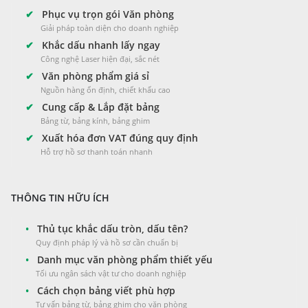
✔
Phục vụ trọn gói Văn phòng
Giải pháp toàn diện cho doanh nghiệp
✔
Khắc dấu nhanh lấy ngay
Công nghệ Laser hiện đại, sắc nét
✔
Văn phòng phẩm giá sỉ
Nguồn hàng ổn định, chiết khấu cao
✔
Cung cấp & Lắp đặt bảng
Bảng từ, bảng kính, bảng ghim
✔
Xuất hóa đơn VAT đúng quy định
Hỗ trợ hồ sơ thanh toán nhanh
THÔNG TIN HỮU ÍCH
•
Thủ tục khắc dấu tròn, dấu tên?
Quy định pháp lý và hồ sơ cần chuẩn bị
•
Danh mục văn phòng phẩm thiết yếu
Tối ưu ngân sách vật tư cho doanh nghiệp
•
Cách chọn bảng viết phù hợp
Tư vấn bảng từ, bảng ghim cho văn phòng