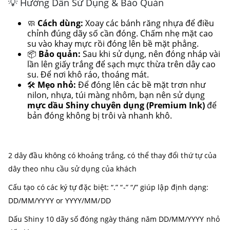
💡 Hướng Dẫn Sử Dụng & Bảo Quản
🧼
Cách dùng:
Xoay các bánh răng nhựa để điều
chỉnh đúng dãy số cần đóng. Chấm nhẹ mặt cao
su vào khay mực rồi đóng lên bề mặt phẳng.
📦
Bảo quản:
Sau khi sử dụng, nên đóng nháp vài
lần lên giấy trắng để sạch mực thừa trên dây cao
su. Để nơi khô ráo, thoáng mát.
🛠️
Mẹo nhỏ:
Để đóng lên các bề mặt trơn như
nilon, nhựa, túi màng nhôm, bạn nên sử dụng
mực dầu Shiny chuyên dụng (Premium Ink)
để
bản đóng không bị trôi và nhanh khô.
2 dây đầu không có khoảng trắng, có thể thay đổi thứ tự của
dây theo nhu cầu sử dụng của khách
Cấu tạo có các ký tự đặc biệt: “.” “-” “/” giúp lập định dạng:
DD/MM/YYYY or YYYY/MM/DD
Dấu Shiny 10 dãy số đóng ngày tháng năm DD/MM/YYYY nhỏ