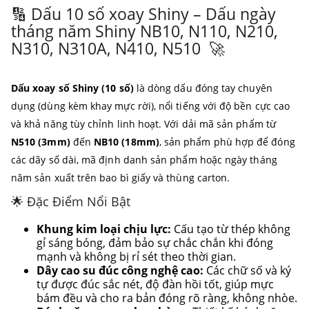
🔢 Dấu 10 số xoay Shiny – Dấu ngày
tháng năm Shiny NB10, N110, N210,
N310, N310A, N410, N510 🚀
Dấu xoay số Shiny (10 số)
là dòng dấu đóng tay chuyên
dụng (dùng kèm khay mực rời), nổi tiếng với độ bền cực cao
và khả năng tùy chỉnh linh hoạt. Với dải mã sản phẩm từ
N510 (3mm)
đến
NB10 (18mm)
, sản phẩm phù hợp để đóng
các dãy số dài, mã định danh sản phẩm hoặc ngày tháng
năm sản xuất trên bao bì giấy và thùng carton.
🌟 Đặc Điểm Nổi Bật
Khung kim loại chịu lực:
Cấu tạo từ thép không
gỉ sáng bóng, đảm bảo sự chắc chắn khi đóng
mạnh và không bị rỉ sét theo thời gian.
Dây cao su đúc công nghệ cao:
Các chữ số và ký
tự được đúc sắc nét, độ đàn hồi tốt, giúp mực
bám đều và cho ra bản đóng rõ ràng, không nhòe.