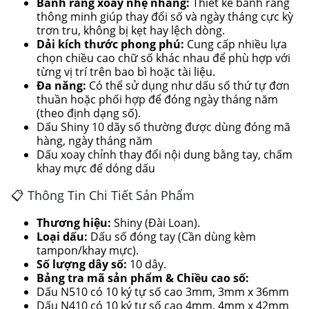
Bánh răng xoay nhẹ nhàng:
Thiết kế bánh răng
thông minh giúp thay đổi số và ngày tháng cực kỳ
trơn tru, không bị kẹt hay lệch dòng.
Dải kích thước phong phú:
Cung cấp nhiều lựa
chọn chiều cao chữ số khác nhau để phù hợp với
từng vị trí trên bao bì hoặc tài liệu.
Đa năng:
Có thể sử dụng như dấu số thứ tự đơn
thuần hoặc phối hợp để đóng ngày tháng năm
(theo định dạng số).
Dấu Shiny 10 dãy số thường được dùng đóng mã
hàng, ngày tháng năm
Dấu xoay chỉnh thay đổi nội dung bằng tay, chấm
khay mực để dóng dấu
📋 Thông Tin Chi Tiết Sản Phẩm
Thương hiệu:
Shiny (Đài Loan).
Loại dấu:
Dấu số đóng tay (Cần dùng kèm
tampon/khay mực).
Số lượng dây số:
10 dây.
Bảng tra mã sản phẩm & Chiều cao số:
Dấu N510 có 10 ký tự số cao 3mm, 3mm x 36mm
Dấu N410 có 10 ký tự số cao 4mm, 4mm x 42mm