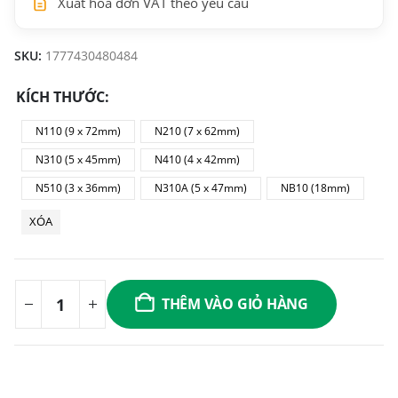
Xuất hóa đơn VAT theo yêu cầu
SKU:
1777430480484
KÍCH THƯỚC
N110 (9 x 72mm)
N210 (7 x 62mm)
N310 (5 x 45mm)
N410 (4 x 42mm)
N510 (3 x 36mm)
N310A (5 x 47mm)
NB10 (18mm)
XÓA
THÊM VÀO GIỎ HÀNG