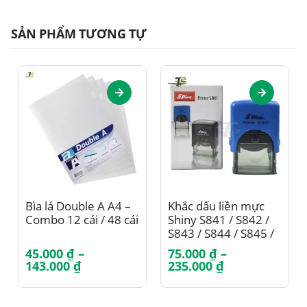
SẢN PHẨM TƯƠNG TỰ
Sản phẩm này có nhiều biến thể. Các tùy chọn có thể được chọn trên trang sản phẩm
Sản phẩm này có nhiều biến thể. Các tùy chọn có thể được chọn trên trang sản phẩm
Bìa lá Double A A4 –
Khắc dấu liền mực
Combo 12 cái / 48 cái
Shiny S841 / S842 /
S843 / S844 / S845 /
S846
45.000
₫
–
75.000
₫
–
Khoảng
Khoảng
143.000
₫
235.000
₫
giá:
giá:
từ
từ
45.000 ₫
75.000 ₫