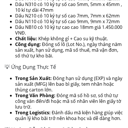
Dấu N310 có 10 ký tự số cao 5mm, 5mm x 45mm ,
10 kí tự dài 47mm
Dấu N210 có 10 ký tự số cao 7mm, 7mm x 62mm
Dấu N110 có 10 ký tự số cao 9mm, 9mm x 72mm
Dấu NB10 có 10 ký tự cao cao 18mm giá 1.450.000
VNĐ.
Chất liệu:
Khép không gỉ + Cao su kỹ thuật.
Công dụng:
Đóng số lô (Lot No.), ngày tháng năm
sản xuất, hạn sử dụng, mã số thuế, mã vận đơn,
số thứ tự kho bãi.
💡 Ứng Dụng Thực Tế
Trong Sản Xuất:
Đóng hạn sử dụng (EXP) và ngày
sản xuất (MFG) lên bao bì giấy, tem nhãn hoặc
thùng carton lớn.
Trong Văn Phòng:
Đóng mã số hồ sơ, số thứ tự
công văn đến/đi hoặc mã số nhân viên lên giấy tờ
lưu trữ.
Trong Logistics:
Đánh dấu mã kiện hàng giúp việc
quản lý kho bãi trở nên khoa học và dễ dàng hơn.