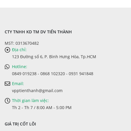
đến
đến
143.000 ₫
235.000 ₫
CTY TNHH KD TM DV TIẾN THÀNH
MST: 0313670482
Địa chỉ:
123 Đường số 6, P. Bình Hưng Hòa, Tp.HCM
Hotline:
0849 019238 - 0868 102320 - 0931 941848
Email:
vpptienthanh@gmail.com
Thời gian làm việc:
Th 2 - Th 7 / 8:00 AM - 5:00 PM
GIÁ TRỊ CỐT LÕI