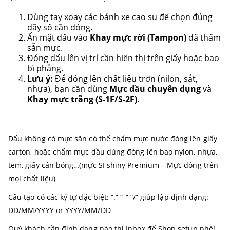
Dùng tay xoay các bánh xe cao su để chọn đúng
dãy số cần đóng.
Ấn mặt dấu vào
Khay mực rời (Tampon)
đã thấm
sẵn mực.
Đóng dấu lên vị trí cần hiển thị trên giấy hoặc bao
bì phẳng.
Lưu ý:
Để đóng lên chất liệu trơn (nilon, sắt,
nhựa), bạn cần dùng
Mực dầu chuyên dụng
và
Khay mực trắng (S-1F/S-2F)
.
Dấu không có mực sẵn có thể chấm mực nước đóng lên giấy
carton, hoặc chấm mực dầu dùng đóng lên bao nylon, nhựa,
tem, giấy cán bóng…(mực SI shiny Premium – Mực đóng trên
mọi chất liệu)
Cấu tạo có các ký tự đặc biệt: “.” “-” “/” giúp lập định dạng:
DD/MM/YYYY or YYYY/MM/DD
Quý khách cần định dạng nào thì Inbox để Shop setup nhé!