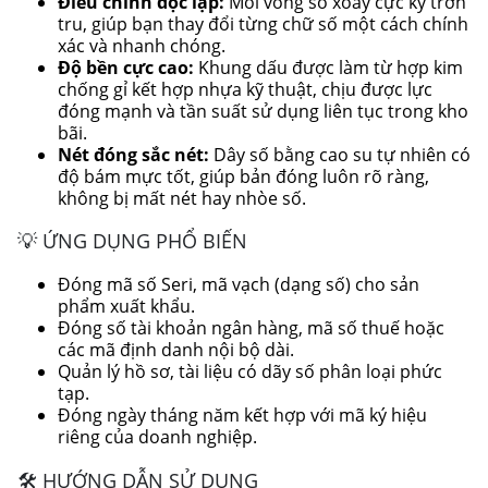
Điều chỉnh độc lập:
Mỗi vòng số xoay cực kỳ trơn
tru, giúp bạn thay đổi từng chữ số một cách chính
xác và nhanh chóng.
Độ bền cực cao:
Khung dấu được làm từ hợp kim
chống gỉ kết hợp nhựa kỹ thuật, chịu được lực
đóng mạnh và tần suất sử dụng liên tục trong kho
bãi.
Nét đóng sắc nét:
Dây số bằng cao su tự nhiên có
độ bám mực tốt, giúp bản đóng luôn rõ ràng,
không bị mất nét hay nhòe số.
💡 ỨNG DỤNG PHỔ BIẾN
Đóng mã số Seri, mã vạch (dạng số) cho sản
phẩm xuất khẩu.
Đóng số tài khoản ngân hàng, mã số thuế hoặc
các mã định danh nội bộ dài.
Quản lý hồ sơ, tài liệu có dãy số phân loại phức
tạp.
Đóng ngày tháng năm kết hợp với mã ký hiệu
riêng của doanh nghiệp.
🛠️ HƯỚNG DẪN SỬ DỤNG