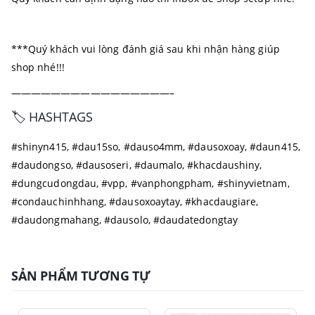
***Quý khách vui lòng đánh giá sau khi nhận hàng giúp
shop nhé!!!
————————————————–
🏷️ HASHTAGS
#shinyn415, #dau15so, #dauso4mm, #dausoxoay, #daun415,
#daudongso, #dausoseri, #daumalo, #khacdaushiny,
#dungcudongdau, #vpp, #vanphongpham, #shinyvietnam,
#condauchinhhang, #dausoxoaytay, #khacdaugiare,
#daudongmahang, #dausolo, #daudatedongtay
SẢN PHẨM TƯƠNG TỰ