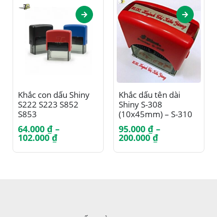
Sản phẩm này có nhiều biến thể. Các tùy chọn có thể được chọn trên trang sản phẩm
Sản phẩm này có nhiều biến thể. Các tùy chọn có thể được chọn trên trang sản phẩm
Khắc con dấu Shiny
Khắc dấu tên dài
S222 S223 S852
Shiny S-308
S853
(10x45mm) – S-310
(13x54mm)
64.000
₫
–
95.000
₫
–
Khoảng
Khoảng
102.000
₫
200.000
₫
giá:
giá:
từ
từ
64.000 ₫
95.000 ₫
đến
đến
102.000 ₫
200.000 ₫