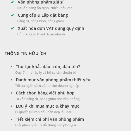
✔
Văn phòng phẩm giá sỉ
Nguồn hàng ổn định, chiết khấu cao
✔
Cung cấp & Lắp đặt bảng
Bảng từ, bảng kính, bảng ghim
✔
Xuất hóa đơn VAT đúng quy định
Hỗ trợ hồ sơ thanh toán nhanh
THÔNG TIN HỮU ÍCH
•
Thủ tục khắc dấu tròn, dấu tên?
Quy định pháp lý và hồ sơ cần chuẩn bị
•
Danh mục văn phòng phẩm thiết yếu
Tối ưu ngân sách vật tư cho doanh nghiệp
•
Cách chọn bảng viết phù hợp
Tư vấn bảng từ, bảng ghim cho văn phòng
•
Lưu ý khi mua mực & khay mực
Bí quyết giữ con dấu bền đẹp lâu dài
•
Tiết kiệm chi phí văn phòng phẩm
Giải pháp quản lý đồ dùng văn phòng 4.0