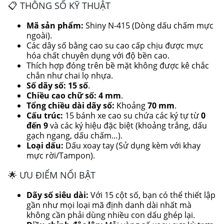
📋 THÔNG SỐ KỸ THUẬT
Mã sản phẩm:
Shiny N-415 (Dòng dấu chấm mực
ngoài).
Các dây số bằng cao su cao cấp chịu được mực
hóa chất chuyên dụng với độ bền cao.
Thích hợp đóng trên bề mặt không được kê chắc
chắn như chai lọ nhựa.
Số dãy số:
15 số
.
Chiều cao chữ số:
4 mm
.
Tổng chiều dài dãy số:
Khoảng
70 mm
.
Cấu trúc:
15 bánh xe cao su chứa các ký tự từ
0
đến 9
và các ký hiệu đặc biệt (khoảng trắng, dấu
gạch ngang, dấu chấm…).
Loại dấu:
Dấu xoay tay (Sử dụng kèm với khay
mực rời/Tampon).
🌟 ƯU ĐIỂM NỔI BẬT
Dãy số siêu dài:
Với 15 cột số, bạn có thể thiết lập
gần như mọi loại mã định danh dài nhất mà
không cần phải dùng nhiều con dấu ghép lại.