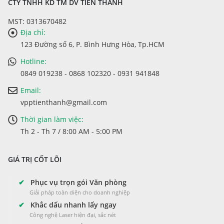
CTY TNHH KD TM DV TIẾN THÀNH
MST: 0313670482
Địa chỉ:
123 Đường số 6, P. Bình Hưng Hòa, Tp.HCM
Hotline:
0849 019238 - 0868 102320 - 0931 941848
Email:
vpptienthanh@gmail.com
Thời gian làm việc:
Th 2 - Th 7 / 8:00 AM - 5:00 PM
GIÁ TRỊ CỐT LÕI
✔
Phục vụ trọn gói Văn phòng
Giải pháp toàn diện cho doanh nghiệp
✔
Khắc dấu nhanh lấy ngay
Công nghệ Laser hiện đại, sắc nét