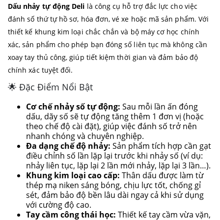
Dấu nhảy tự động Deli
là công cụ hỗ trợ đắc lực cho việc
đánh số thứ tự hồ sơ, hóa đơn, vé xe hoặc mã sản phẩm. Với
thiết kế khung kim loại chắc chắn và bộ máy cơ học chính
xác, sản phẩm cho phép bạn đóng số liên tục mà không cần
xoay tay thủ công, giúp tiết kiệm thời gian và đảm bảo độ
chính xác tuyệt đối.
🌟 Đặc Điểm Nổi Bật
Cơ chế nhảy số tự động:
Sau mỗi lần ấn đóng
dấu, dãy số sẽ tự động tăng thêm 1 đơn vị (hoặc
theo chế độ cài đặt), giúp việc đánh số trở nên
nhanh chóng và chuyên nghiệp.
Đa dạng chế độ nhảy:
Sản phẩm tích hợp cần gạt
điều chỉnh số lần lặp lại trước khi nhảy số (ví dụ:
nhảy liên tục, lặp lại 2 lần mới nhảy, lặp lại 3 lần…).
Khung kim loại cao cấp:
Thân dấu được làm từ
thép mạ niken sáng bóng, chịu lực tốt, chống gỉ
sét, đảm bảo độ bền lâu dài ngay cả khi sử dụng
với cường độ cao.
Tay cầm công thái học:
Thiết kế tay cầm vừa vặn,