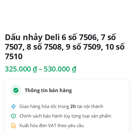
Dấu nhảy Deli 6 số 7506, 7 số
7507, 8 số 7508, 9 số 7509, 10 số
7510
Khoảng
325.000
₫
–
530.000
₫
giá:
từ
325.000 ₫
Thông tin bán hàng
đến
530.000 ₫
Giao hàng hỏa tốc trong
2h
tại nội thành
Chính sách bảo hành tùy từng loại sản phẩm
Xuất hóa đơn VAT theo yêu cầu