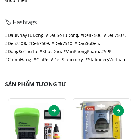
shop nhé!!!
————————————————–
🏷️ Hashtags
#DauNhayTuDong, #DauSoTuDong, #Deli7506, #Deli7507,
#Deli7508, #Deli7509, #Deli7510, #DauSoDeli,
#DongSoThuTu, #KhacDau, #VanPhongPham, #VPP,
#ChinhHang, #GiaRe, #DeliStationery, #StationeryVietnam
SẢN PHẨM TƯƠNG TỰ