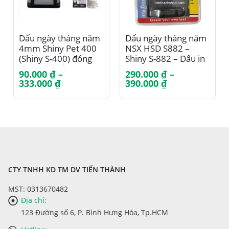
Sản phẩm này có nhiều biến thể. Các tùy chọn có thể được chọn trên trang sản phẩm
Sản phẩm này có nhiều biến thể. Các tùy chọn có thể được chọn trên trang sản phẩm
Dấu ngày tháng năm
Dấu ngày tháng năm
4mm Shiny Pet 400
NSX HSD S882 –
(Shiny S-400) đóng
Shiny S-882 – Dấu in
lên mọi chất liệu
date
90.000
₫
–
290.000
₫
–
Khoảng
Khoảng
333.000
₫
390.000
₫
giá:
giá:
từ
từ
90.000 ₫
290.000 ₫
đến
đến
333.000 ₫
390.000 ₫
CTY TNHH KD TM DV TIẾN THÀNH
MST: 0313670482
Địa chỉ:
123 Đường số 6, P. Bình Hưng Hòa, Tp.HCM