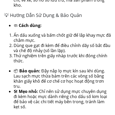
kho.
💡 Hướng Dẫn Sử Dụng & Bảo Quản
🧼
Cách dùng:
Ấn dấu xuống và bấm chốt giữ để lắp khay mực đã
châm mực.
Dùng que gạt đi kèm để điều chỉnh dãy số bắt đầu
và chế độ nhảy (số lần lặp).
Thử nghiệm trên giấy nháp trước khi đóng chính
thức.
📦
Bảo quản:
Đậy nắp lọ mực kín sau khi dùng.
Lau sạch mực thừa bám trên các vòng số bằng
khăn giấy khô để cơ chế cơ học hoạt động trơn
tru.
🛠️
Mẹo nhỏ:
Chỉ nên sử dụng mực chuyên dụng
đi kèm hoặc mực dành riêng cho dấu số kim loại
để bảo vệ các chi tiết máy bên trong, tránh làm
kẹt số.