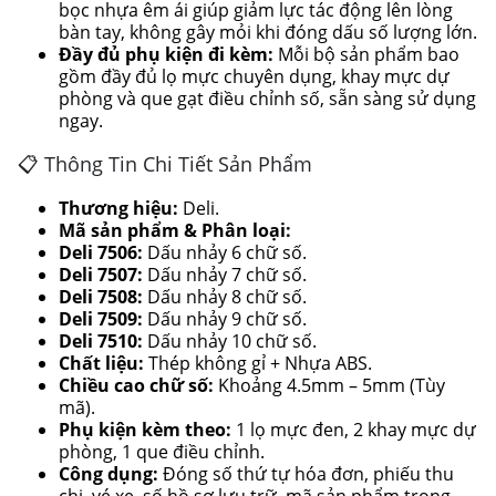
bọc nhựa êm ái giúp giảm lực tác động lên lòng
bàn tay, không gây mỏi khi đóng dấu số lượng lớn.
Đầy đủ phụ kiện đi kèm:
Mỗi bộ sản phẩm bao
gồm đầy đủ lọ mực chuyên dụng, khay mực dự
phòng và que gạt điều chỉnh số, sẵn sàng sử dụng
ngay.
📋 Thông Tin Chi Tiết Sản Phẩm
Thương hiệu:
Deli.
Mã sản phẩm & Phân loại:
Deli 7506:
Dấu nhảy 6 chữ số.
Deli 7507:
Dấu nhảy 7 chữ số.
Deli 7508:
Dấu nhảy 8 chữ số.
Deli 7509:
Dấu nhảy 9 chữ số.
Deli 7510:
Dấu nhảy 10 chữ số.
Chất liệu:
Thép không gỉ + Nhựa ABS.
Chiều cao chữ số:
Khoảng 4.5mm – 5mm (Tùy
mã).
Phụ kiện kèm theo:
1 lọ mực đen, 2 khay mực dự
phòng, 1 que điều chỉnh.
Công dụng:
Đóng số thứ tự hóa đơn, phiếu thu
chi, vé xe, số hồ sơ lưu trữ, mã sản phẩm trong