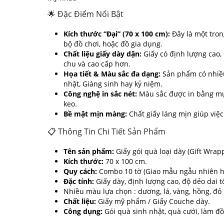
🌟 Đặc Điểm Nổi Bật
Kích thước “Đại” (70 x 100 cm):
Đây là một tron
bộ đồ chơi, hoặc đồ gia dụng.
Chất liệu giấy dày dặn:
Giấy có định lượng cao, 
chu và cao cấp hơn.
Họa tiết & Màu sắc đa dạng:
Sản phẩm có nhiều
nhật, Giáng sinh hay kỷ niệm.
Công nghệ in sắc nét:
Màu sắc được in bằng mực 
keo.
Bề mặt mịn màng:
Chất giấy láng mịn giúp việ
📋 Thông Tin Chi Tiết Sản Phẩm
Tên sản phẩm:
Giấy gói quà loại dày (Gift Wrap
Kích thước:
70 x 100 cm.
Quy cách:
Combo 10 tờ (Giao mẫu ngẫu nhiên ho
Đặc tính:
Giấy dày, định lượng cao, độ dẻo dai tố
Nhiều màu lựa chọn : dương, lá, vàng, hồng, đỏ
Chất liệu:
Giấy mỹ phẩm / Giấy Couche dày.
Công dụng:
Gói quà sinh nhật, quà cưới, làm đồ