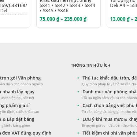
eli
Khắc dấu liền mực Shiny
Túi đựng hồ
69/C38168/C38169
S841 / S842 / S843 / S844
Deli A4 – 55
 Deli
/ S845 / S846
79/C38178/C38179
Khoảng
75.000
₫
–
235.000
₫
13.000
₫
–
giá:
từ
75.000 ₫
đến
235.000 ₫
THÔNG TIN HỮU ÍCH
trọn gói Văn phòng
•
Thủ tục khắc dấu tròn, dấ
toàn diện cho doanh nghiệp
Quy định pháp lý và hồ sơ cần chu
 nhanh lấy ngay
•
Danh mục văn phòng phẩm
aser hiện đại, sắc nét
Tối ưu ngân sách vật tư cho doan
g phẩm giá sỉ
•
Cách chọn bảng viết phù
 ổn định, chiết khấu cao
Tư vấn bảng từ, bảng ghim cho v
 & Lắp đặt bảng
•
Lưu ý khi mua mực & kha
ng kính, bảng ghim
Bí quyết giữ con dấu bền đẹp lâu 
 đơn VAT đúng quy định
•
Tiết kiệm chi phí văn ph