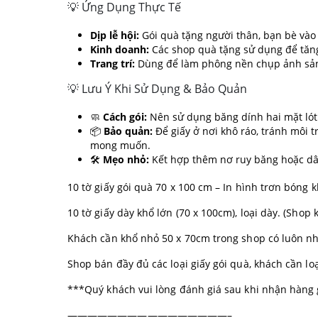
💡 Ứng Dụng Thực Tế
Dịp lễ hội:
Gói quà tặng người thân, bạn bè vào c
Kinh doanh:
Các shop quà tặng sử dụng để tăng 
Trang trí:
Dùng để làm phông nền chụp ảnh sản 
💡 Lưu Ý Khi Sử Dụng & Bảo Quản
🧼
Cách gói:
Nên sử dụng băng dính hai mặt lót 
📦
Bảo quản:
Để giấy ở nơi khô ráo, tránh môi 
mong muốn.
🛠️
Mẹo nhỏ:
Kết hợp thêm nơ ruy băng hoặc dâ
10 tờ giấy gói quà 70 x 100 cm – In hình trơn bóng 
10 tờ giấy dày khổ lớn (70 x 100cm), loại dày. (Sho
Khách cần khổ nhỏ 50 x 70cm trong shop có luôn n
Shop bán đầy đủ các loại giấy gói quà, khách cần loạ
***Quý khách vui lòng đánh giá sau khi nhận hàng 
————————————————–