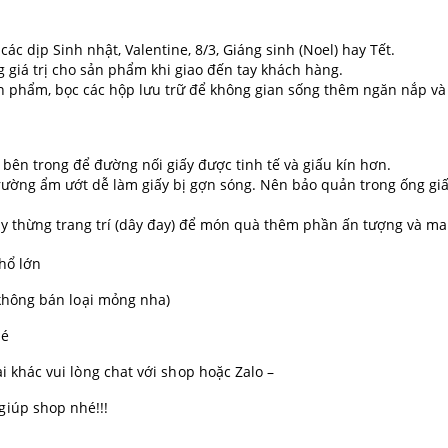
ác dịp Sinh nhật, Valentine, 8/3, Giáng sinh (Noel) hay Tết.
giá trị cho sản phẩm khi giao đến tay khách hàng.
phẩm, bọc các hộp lưu trữ để không gian sống thêm ngăn nắp và 
bên trong để đường nối giấy được tinh tế và giấu kín hơn.
trường ẩm ướt dễ làm giấy bị gợn sóng. Nên bảo quản trong ống gi
y thừng trang trí (dây đay) để món quà thêm phần ấn tượng và ma
khổ lớn
p không bán loại mỏng nha)
hé
i khác vui lòng chat với shop hoặc Zalo –
giúp shop nhé!!!