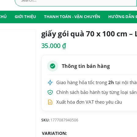
CHỦ
GIỚI THIỆU
THANH TOÁN - VẬN CHUYỂN
HƯỚNG DẪN 
giấy gói quà 70 x 100 cm –
35.000
₫
Thông tin bán hàng
Giao hàng hỏa tốc trong
2h
tại nội th
Chính sách bảo hành tùy từng loại sả
Xuất hóa đơn VAT theo yêu cầu
SKU:
1777087940506
VARIATION