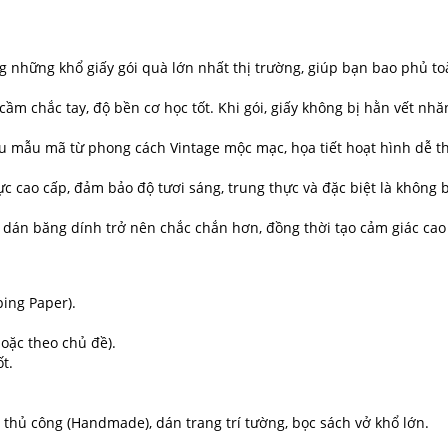
g những khổ giấy gói quà lớn nhất thị trường, giúp bạn bao phủ to
cầm chắc tay, độ bền cơ học tốt. Khi gói, giấy không bị hằn vết nh
 mẫu mã từ phong cách Vintage mộc mạc, họa tiết hoạt hình dễ t
cao cấp, đảm bảo độ tươi sáng, trung thực và đặc biệt là không b
c dán băng dính trở nên chắc chắn hơn, đồng thời tạo cảm giác cao
ping Paper).
ặc theo chủ đề).
t.
 thủ công (Handmade), dán trang trí tường, bọc sách vở khổ lớn.