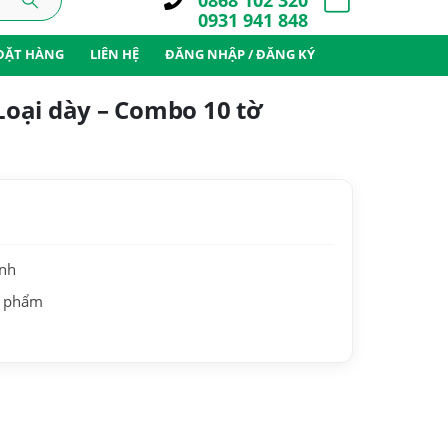
0868 102 320
0931 941 848
ĐẶT HÀNG
LIÊN HỆ
ĐĂNG NHẬP / ĐĂNG KÝ
 Loại dày – Combo 10 tờ
ành
n phẩm