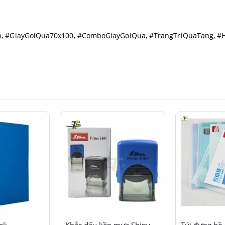
n, #GiayGoiQua70x100, #ComboGiayGoiQua, #TrangTriQuaTang,
Sản phẩm này có nhiều biến thể. Các tùy chọn có thể được chọn trên trang sản phẩm
Sản phẩm này có nhiều biến thể. Các tùy chọn có thể được chọn trên trang sản phẩm