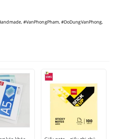
 #Handmade, #VanPhongPham, #DoDungVanPhong,
Sản phẩm này có nhiều biến thể. Các tùy chọn có thể được chọn trên trang sản phẩm
Sản phẩm này có nhiều biến thể. Các tùy chọn có thể được chọn trên trang sản phẩm