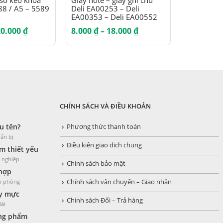
 sơ kéo khóa
Giấy note – giấy ghi chú
Bìa trình 
88 / A5 – 5589
Deli EA00253 – Deli
simili
EA00353 – Deli EA00552
Khoảng
Khoảng
20.000
₫
8.000
₫
–
18.000
₫
16.000
₫
giá:
giá:
từ
từ
13.000 ₫
8.000 ₫
đến
đến
20.000 ₫
18.000 ₫
CHÍNH SÁCH VÀ ĐIỀU KHOẢN
u tên?
Phương thức thanh toán
ẩn bị
Điều kiện giao dịch chung
 thiết yếu
h nghiệp
Chính sách bảo mật
 hợp
ăn phòng
Chính sách vận chuyển – Giao nhận
y mực
Chính sách Đổi – Trả hàng
dài
òng phẩm