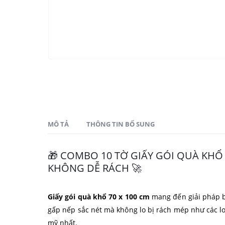
MÔ TẢ
THÔNG TIN BỔ SUNG
🎁 COMBO 10 TỜ GIẤY GÓI QUÀ KHỔ 
KHÔNG DỄ RÁCH 🚀
Giấy gói quà khổ 70 x 100 cm
mang đến giải pháp ba
gấp nếp sắc nét mà không lo bị rách mép như các lo
mỹ nhất.