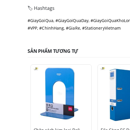
🏷️ Hashtags
#GiayGoiQua, #GiayGoiQuaDay, #GiayGoiQuaKhoLo
#VPP, #ChinhHang, #GiaRe, #StationeryVietnam
SẢN PHẨM TƯƠNG TỰ
Sản phẩm này có nhiều biến thể. Các tùy chọn có thể được chọn trên trang sản phẩm
Sản phẩm này có nhiều biến thể. Các tùy chọn có thể được chọn trên trang sản phẩm