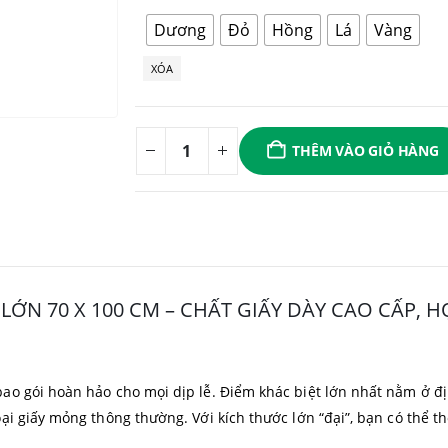
Dương
Đỏ
Hồng
Lá
Vàng
XÓA
THÊM VÀO GIỎ HÀNG
LỚN 70 X 100 CM – CHẤT GIẤY DÀY CAO CẤP, 
o gói hoàn hảo cho mọi dịp lễ. Điểm khác biệt lớn nhất nằm ở đị
ại giấy mỏng thông thường. Với kích thước lớn “đại”, bạn có thể 