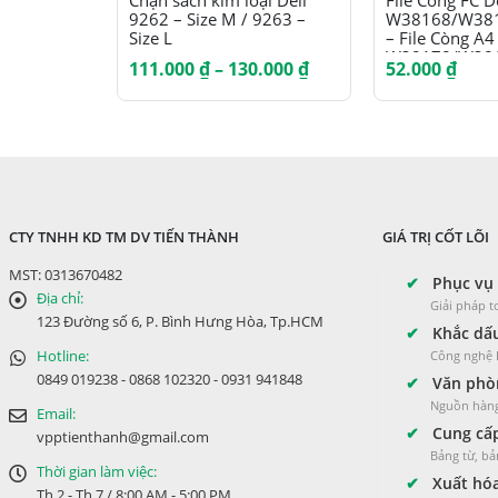
Chặn sách kim loại Deli
File Còng FC D
9262 – Size M / 9263 –
W38168/W381
Size L
– File Còng A4
W38178/W381
Khoảng
111.000
₫
–
130.000
₫
52.000
₫
giá:
từ
111.000 ₫
đến
130.000 ₫
CTY TNHH KD TM DV TIẾN THÀNH
GIÁ TRỊ CỐT LÕI
MST: 0313670482
✔
Phục vụ 
Địa chỉ:
Giải pháp 
123 Đường số 6, P. Bình Hưng Hòa, Tp.HCM
✔
Khắc dấu
Hotline:
Công nghệ L
0849 019238 - 0868 102320 - 0931 941848
✔
Văn phòn
Nguồn hàng
Email:
✔
Cung cấp
vpptienthanh@gmail.com
Bảng từ, bả
Thời gian làm việc:
✔
Xuất hóa
Th 2 - Th 7 / 8:00 AM - 5:00 PM