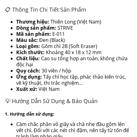
📋 Thông Tin Chi Tiết Sản Phẩm
Thương hiệu:
Thiên Long (Việt Nam)
Dòng sản phẩm:
STRIVE
Mã sản phẩm:
E-011
Màu sắc:
Đen (Black)
Loại gôm:
Gôm chì 2B (Soft Eraser)
Kích thước:
Khoảng 40 x 18 x 12 mm
Chất liệu:
Cao su tổng hợp an toàn, không chứa
độc hại
Quy cách:
30 viên / hộp
Ứng dụng:
Tẩy chì học tập, phác thảo kiến trúc,
vẽ kỹ thuật, thi trắc nghiệm…
Xuất xứ:
Việt Nam
💡 Hướng Dẫn Sử Dụng & Bảo Quản
1. Hướng dẫn sử dụng:
Cầm chắc phần vỏ giấy và chà nhẹ đầu gôm lên
vết chì. Đối với các nét chì đậm, nên tẩy từ tốn để
tránh làm nhăn giấy.