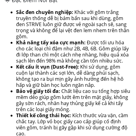
Sắc đen chuyên nghiệp:
Khác với gôm trắng
truyền thống dễ bị bám bẩn sau khi dùng, gôm
đen STRIVE luôn giữ được vẻ ngoài sạch sẽ, sang
trọng và không để lại vệt đen lem nhem trên thân
gôm.
Khả năng tẩy xóa cực mạnh:
Được tối ưu hóa
cho các loại chì đậm như 2B, 4B, 6B. Gôm giúp lấy
đi lớp than chì một cách nhẹ nhàng, hiệu quả xóa
sạch lên đến 98% mà không cần tốn nhiều sức.
Kết cấu ít vụn (Dust-Free):
Khi sử dụng, gôm
cuộn lại thành các sợi lớn, dễ dàng phủi sạch,
không tạo ra bụi mịn gây ảnh hưởng đến hệ hô
hấp và giữ bàn học luôn ngăn nắp.
Bảo vệ giấy tối đa:
Chất liệu cao su tổng hợp siêu
mềm dẻo giúp gôm lướt êm trên mặt giấy, không
gây sờn rách, nhăn hay thủng giấy kể cả khi tẩy
trên các loại giấy mỏng.
Thiết kế công thái học:
Kích thước vừa vặn, cầm
chắc tay. Lớp vỏ bọc giấy cao cấp giúp cố định
viên gôm, tránh bị gãy gập khi sử dụng cường độ
cao.