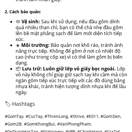
2. Cách bảo quản:
🧼
Vệ sinh:
Sau khi sử dụng, nếu đầu gôm dính
quá nhiều than chì, bạn có thể chà nhẹ đầu gôm
lên bề mặt phẳng sạch để làm mới diện tích tiếp
xúc.
☀️
Môi trường:
Bảo quản nơi khô ráo, tránh ánh
nắng trực tiếp. Không để gôm ở nơi có nhiệt độ
cao (như trong cốp xe) vì có thể làm gôm bị biến
dạng.
📦
Lưu trữ:
Luôn giữ lớp vỏ giấy bọc ngoài.
Lớp
vỏ này không chỉ giúp giữ sạch tay khi cầm mà còn
ngăn gôm tiếp xúc trực tiếp với các đồ dùng bằng
nhựa khác, tránh hiện tượng dính nhựa khi để lâu
ngày.
🏷️ Hashtags
#GomTay, #CucTay, #ThienLong, #Strive, #E011, #GomDen,
#Gom2B, #GomKhongBui, #VanPhongPham,
#DoDungHocTap, #Stationery, #VPP, #ChinhHang, #GiaTot