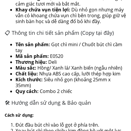
cảm giác tươi mới và bắt mắt.
Khay chứa vụn tiện lợi:
Dù nhỏ gọn nhưng máy
vẫn có khoang chứa vụn chì bên trong, giúp giữ vệ
sinh bàn học và dễ dàng đổ bỏ khi đầy.
📋 Thông tin chi tiết sản phẩm (Copy tại đây)
Tên sản phẩm:
Gọt chì mini / Chuốt bút chì cầm
tay
Mã sản phẩm:
E0520
Thương hiệu:
Deli
Màu sắc:
Hồng/ Xanh lá/ Xanh biển (ngẫu nhiên)
Chất liệu:
Nhựa ABS cao cấp, lưỡi thép hợp kim
Kích thước:
Siêu nhỏ gọn (khoảng 25mm x
35mm)
Quy cách:
Combo 2 chiếc
🛠 Hướng dẫn sử dụng & Bảo quản
Cách sử dụng:
Đút đầu bút chì vào lỗ gọt ở phía trên.
Xoay bút chì theo chiều kim đồng hồ với một lực