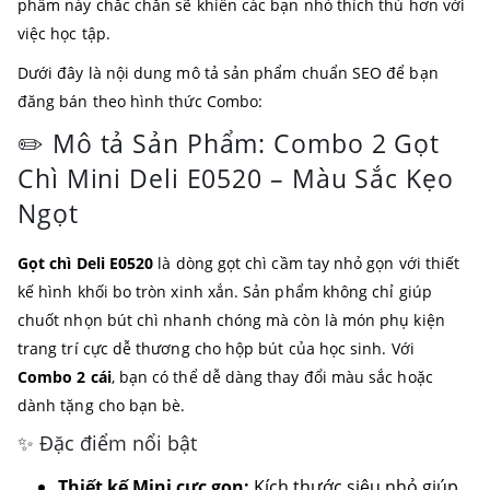
phẩm này chắc chắn sẽ khiến các bạn nhỏ thích thú hơn với
việc học tập.
Dưới đây là nội dung mô tả sản phẩm chuẩn SEO để bạn
đăng bán theo hình thức Combo:
✏️ Mô tả Sản Phẩm: Combo 2 Gọt
Chì Mini Deli E0520 – Màu Sắc Kẹo
Ngọt
Gọt chì Deli E0520
là dòng gọt chì cầm tay nhỏ gọn với thiết
kế hình khối bo tròn xinh xắn. Sản phẩm không chỉ giúp
chuốt nhọn bút chì nhanh chóng mà còn là món phụ kiện
trang trí cực dễ thương cho hộp bút của học sinh. Với
Combo 2 cái
, bạn có thể dễ dàng thay đổi màu sắc hoặc
dành tặng cho bạn bè.
✨ Đặc điểm nổi bật
Thiết kế Mini cực gọn:
Kích thước siêu nhỏ giúp