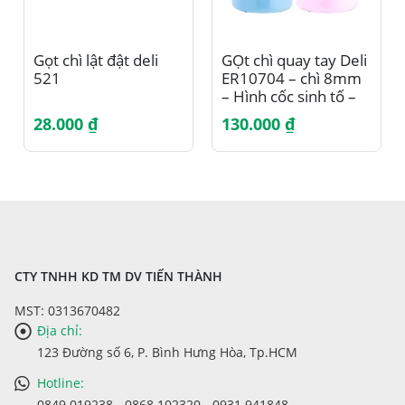
Sản phẩm này có nhiều biến thể. Các tùy chọn có thể được chọn trên trang sản phẩm
Gọt chì lật đật deli
GỌt chì quay tay Deli
521
ER10704 – chì 8mm
– Hình cốc sinh tố –
Xanh dương/Hồng
28.000
₫
130.000
₫
CTY TNHH KD TM DV TIẾN THÀNH
MST: 0313670482
Địa chỉ:
123 Đường số 6, P. Bình Hưng Hòa, Tp.HCM
Hotline:
0849 019238 - 0868 102320 - 0931 941848