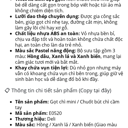
bé dễ dàng cất gọn trong bóp viết hoặc túi áo mà
không chiếm diện tích.
Lưỡi dao thép chuyên dụng:
Được gia công sắc
bén, giúp gọt chì nhẹ tay, đường cắt mịn, không
làm gãy lõi chì hay xơ gỗ.
Chất liệu nhựa ABS an toàn:
Vỏ nhựa bền bỉ,
chịu va đập tốt và hoàn toàn không chứa chất độc
hại, an toàn cho làn da trẻ nhỏ.
Màu sắc Pastel năng động:
Bộ sưu tập gồm 3
màu:
Hồng dâu, Xanh lá và Xanh biển
, mang lại
cảm giác tươi mới và bắt mắt.
Khay chứa vụn tiện lợi:
Dù nhỏ gọn nhưng máy
vẫn có khoang chứa vụn chì bên trong, giúp giữ vệ
sinh bàn học và dễ dàng đổ bỏ khi đầy.
📋 Thông tin chi tiết sản phẩm (Copy tại đây)
Tên sản phẩm:
Gọt chì mini / Chuốt bút chì cầm
tay
Mã sản phẩm:
E0520
Thương hiệu:
Deli
Màu sắc:
Hồng / Xanh lá / Xanh biển (Giao màu