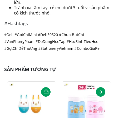
lớn.
Tránh xa tầm tay trẻ em dưới 3 tuổi vì sản phẩm
có kích thước nhỏ.
#Hashtags
#Deli #GotChiMini #DeliE0520 #ChuotButChi
#VanPhongPham #DoDungHocTap #HocSinhTieuHoc
#GọtChìDễThương #StationeryVietnam #ComboGiaRe
SẢN PHẨM TƯƠNG TỰ