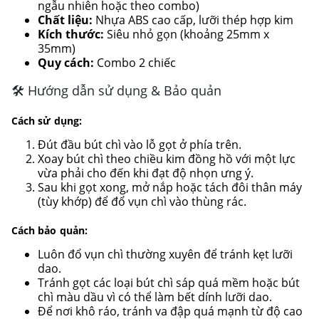
ngẫu nhiên hoặc theo combo)
Chất liệu:
Nhựa ABS cao cấp, lưỡi thép hợp kim
Kích thước:
Siêu nhỏ gọn (khoảng 25mm x
35mm)
Quy cách:
Combo 2 chiếc
🛠 Hướng dẫn sử dụng & Bảo quản
Cách sử dụng:
Đút đầu bút chì vào lỗ gọt ở phía trên.
Xoay bút chì theo chiều kim đồng hồ với một lực
vừa phải cho đến khi đạt độ nhọn ưng ý.
Sau khi gọt xong, mở nắp hoặc tách đôi thân máy
(tùy khớp) để đổ vụn chì vào thùng rác.
Cách bảo quản:
Luôn đổ vụn chì thường xuyên để tránh kẹt lưỡi
dao.
Tránh gọt các loại bút chì sáp quá mềm hoặc bút
chì màu dầu vì có thể làm bết dính lưỡi dao.
Để nơi khô ráo, tránh va đập quá mạnh từ độ cao