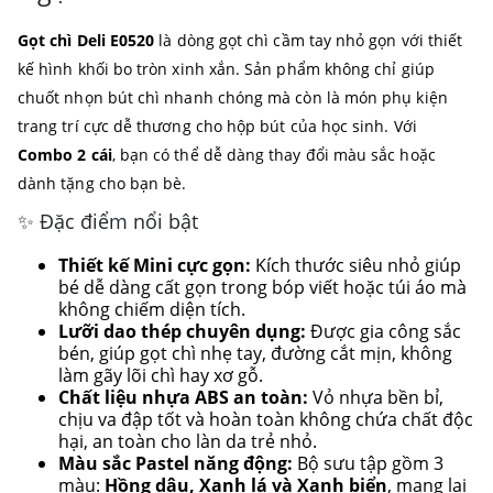
Gọt chì Deli E0520
là dòng gọt chì cầm tay nhỏ gọn với thiết
kế hình khối bo tròn xinh xắn. Sản phẩm không chỉ giúp
chuốt nhọn bút chì nhanh chóng mà còn là món phụ kiện
trang trí cực dễ thương cho hộp bút của học sinh. Với
Combo 2 cái
, bạn có thể dễ dàng thay đổi màu sắc hoặc
dành tặng cho bạn bè.
✨ Đặc điểm nổi bật
Thiết kế Mini cực gọn:
Kích thước siêu nhỏ giúp
bé dễ dàng cất gọn trong bóp viết hoặc túi áo mà
không chiếm diện tích.
Lưỡi dao thép chuyên dụng:
Được gia công sắc
bén, giúp gọt chì nhẹ tay, đường cắt mịn, không
làm gãy lõi chì hay xơ gỗ.
Chất liệu nhựa ABS an toàn:
Vỏ nhựa bền bỉ,
chịu va đập tốt và hoàn toàn không chứa chất độc
hại, an toàn cho làn da trẻ nhỏ.
Màu sắc Pastel năng động:
Bộ sưu tập gồm 3
màu:
Hồng dâu, Xanh lá và Xanh biển
, mang lại