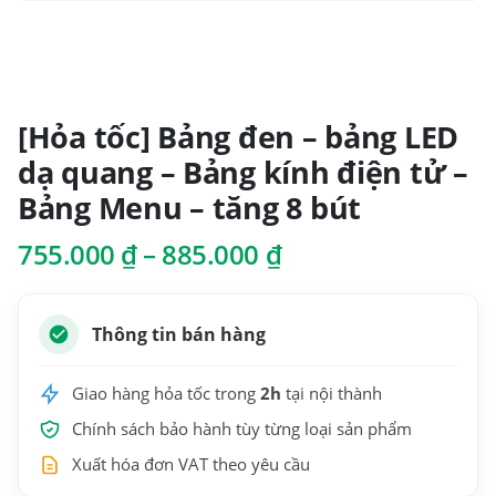
[Hỏa tốc] Bảng đen – bảng LED
dạ quang – Bảng kính điện tử –
Bảng Menu – tăng 8 bút
Khoảng
755.000
₫
–
885.000
₫
giá:
từ
755.000 ₫
Thông tin bán hàng
đến
885.000 ₫
Giao hàng hỏa tốc trong
2h
tại nội thành
Chính sách bảo hành tùy từng loại sản phẩm
Xuất hóa đơn VAT theo yêu cầu