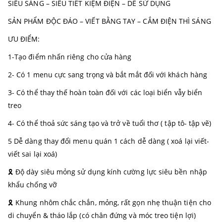
SIÊU SÁNG – SIÊU TIẾT KIỆM ĐIỆN – DỄ SỬ DỤNG
SẢN PHẨM ĐỘC ĐÁO – VIẾT BẰNG TAY – CẮM ĐIỆN THÌ SÁNG
ƯU ĐIỂM:
1-Tạo điểm nhấn riêng cho cửa hàng
2- Có 1 menu cực sang trọng và bắt mắt đối với khách hàng
3- Có thể thay thế hoàn toàn đối với các loại biển vẫy biển
treo
4- Có thể thoả sức sáng tạo và trở về tuổi thơ ( tập tô- tập vẽ)
5 Dễ dàng thay đổi menu quán 1 cách dễ dàng ( xoá lại viết-
viết sai lại xoá)
🎗 Độ dày siêu mỏng sử dụng kính cường lực siêu bền nhập
khẩu chống vỡ
🎗 Khung nhôm chắc chắn, mỏng, rất gọn nhẹ thuận tiện cho
di chuyển & tháo lắp (có chân đứng và móc treo tiện lợi)