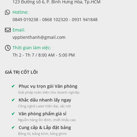
123 Đường số 6, P. Bình Hưng Hòa, Tp.HCM
Hotline:
0849 019238 - 0868 102320 - 0931 941848
Email:
vpptienthanh@gmail.com
Thời gian làm việc:
Th 2 - Th 7 / 8:00 AM - 5:00 PM
GIÁ TRỊ CỐT LÕI
✔
Phục vụ trọn gói Văn phòng
Giải pháp toàn diện cho doanh nghiệp
✔
Khắc dấu nhanh lấy ngay
Công nghệ Laser hiện đại, sắc nét
✔
Văn phòng phẩm giá sỉ
Nguồn hàng ổn định, chiết khấu cao
✔
Cung cấp & Lắp đặt bảng
Bảng từ, bảng kính, bảng ghim