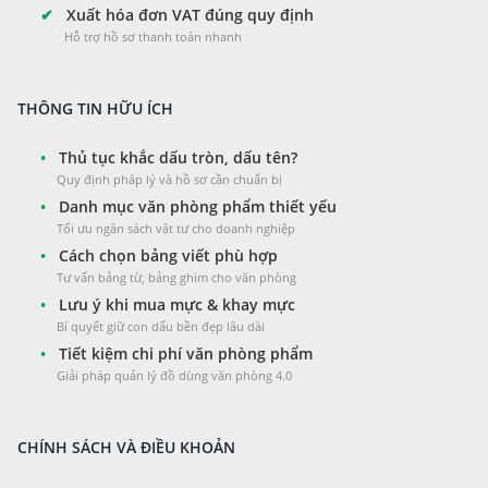
✔
Xuất hóa đơn VAT đúng quy định
Hỗ trợ hồ sơ thanh toán nhanh
THÔNG TIN HỮU ÍCH
•
Thủ tục khắc dấu tròn, dấu tên?
Quy định pháp lý và hồ sơ cần chuẩn bị
•
Danh mục văn phòng phẩm thiết yếu
Tối ưu ngân sách vật tư cho doanh nghiệp
•
Cách chọn bảng viết phù hợp
Tư vấn bảng từ, bảng ghim cho văn phòng
•
Lưu ý khi mua mực & khay mực
Bí quyết giữ con dấu bền đẹp lâu dài
•
Tiết kiệm chi phí văn phòng phẩm
Giải pháp quản lý đồ dùng văn phòng 4.0
CHÍNH SÁCH VÀ ĐIỀU KHOẢN