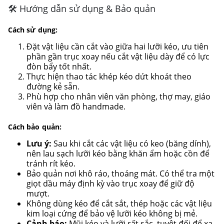
🛠 Hướng dẫn sử dụng & Bảo quản
Cách sử dụng:
Đặt vật liệu cần cắt vào giữa hai lưỡi kéo, ưu tiên
phần gần trục xoay nếu cắt vật liệu dày để có lực
đòn bẩy tốt nhất.
Thực hiện thao tác khép kéo dứt khoát theo
đường kẻ sẵn.
Phù hợp cho nhân viên văn phòng, thợ may, giáo
viên và làm đồ handmade.
Cách bảo quản:
Lưu ý:
Sau khi cắt các vật liệu có keo (băng dính),
nên lau sạch lưỡi kéo bằng khăn ẩm hoặc cồn để
tránh rít kéo.
Bảo quản nơi khô ráo, thoáng mát. Có thể tra một
giọt dầu máy định kỳ vào trục xoay để giữ độ
mượt.
Không dùng kéo để cắt sắt, thép hoặc các vật liệu
kim loại cứng để bảo vệ lưỡi kéo không bị mẻ.
Cảnh báo:
Mũi kéo và lưỡi rất sắc, tuyệt đối để xa