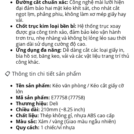
Đường cắt chuẩn xác:
Công nghệ mài lưỡi hiện
đại đảm bảo hai mặt kéo khít sát, cho nhát cắt
ngọt lịm, phẳng phiu, không làm xơ mép giấy hay
vải.
Chốt trục kim loại bền bỉ:
Hệ thống trục xoay
được gia công tinh xảo, đảm bảo kéo vận hành
trơn tru, nhẹ nhàng và không bị lỏng lẻo sau thời
gian dài sử dụng cường độ cao.
Ứng dụng đa năng:
Dễ dàng cắt các loại giấy in,
bìa hồ sơ, băng keo, vải và các vật liệu trang trí thủ
công khác.
📋 Thông tin chi tiết sản phẩm
Tên sản phẩm:
Kéo văn phòng / Kéo cắt giấy cỡ
lớn
Mã sản phẩm:
E77758 (77758)
Thương hiệu:
Deli
Chiều dài:
210mm (~8.25 inch)
Chất liệu:
Thép không gỉ, nhựa ABS cao cấp
Màu sắc:
Xám / vàng (Giao màu ngẫu nhiên)
Quy cách:
1 chiếc/vỉ nhựa