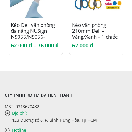
Sản phẩm này có nhiều biến thể. Các tùy chọn có thể được chọn trên trang sản phẩm
Sản phẩm này có nhiều biến thể. Các tùy chọn có thể được chọn trên trang sản phẩm
Kéo Deli văn phòng
Kéo văn phòng
đa năng NUSign
210mm Deli –
NS055/NS056-
Vàng/Xanh – 1 chiếc
155mm/180mm
– E77760
Khoảng
62.000
₫
–
76.000
₫
62.000
₫
giá:
từ
62.000 ₫
đến
76.000 ₫
CTY TNHH KD TM DV TIẾN THÀNH
MST: 0313670482
Địa chỉ:
123 Đường số 6, P. Bình Hưng Hòa, Tp.HCM
Hotline: