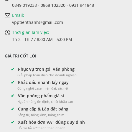
0849 019238 - 0868 102320 - 0931 941848
Email:
vpptienthanh@gmail.com
Thời gian làm việc:
Th 2 - Th 7 / 8:00 AM - 5:00 PM
GIÁ TRỊ CỐT LÕI
✔
Phục vụ trọn gói Văn phòng
Giải pháp toàn diện cho doanh nghiệp
✔
Khắc dấu nhanh lấy ngay
Công nghệ Laser hiện đại, sắc nét
✔
Văn phòng phẩm giá sỉ
Nguồn hàng ổn định, chiết khấu cao
✔
Cung cấp & Lắp đặt bảng
Bảng từ, bảng kính, bảng ghim
✔
Xuất hóa đơn VAT đúng quy định
Hỗ trợ hồ sơ thanh toán nhanh