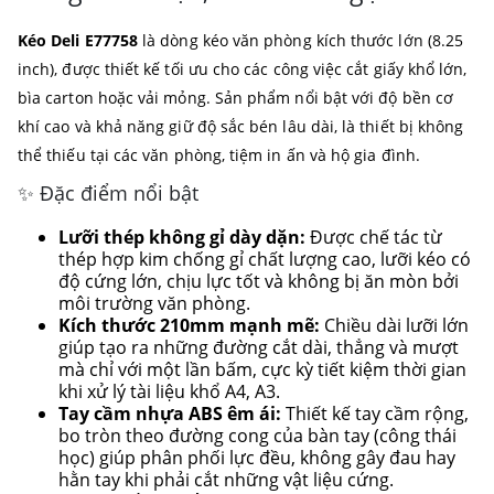
Kéo Deli E77758
là dòng kéo văn phòng kích thước lớn (8.25
inch), được thiết kế tối ưu cho các công việc cắt giấy khổ lớn,
bìa carton hoặc vải mỏng. Sản phẩm nổi bật với độ bền cơ
khí cao và khả năng giữ độ sắc bén lâu dài, là thiết bị không
thể thiếu tại các văn phòng, tiệm in ấn và hộ gia đình.
✨ Đặc điểm nổi bật
Lưỡi thép không gỉ dày dặn:
Được chế tác từ
thép hợp kim chống gỉ chất lượng cao, lưỡi kéo có
độ cứng lớn, chịu lực tốt và không bị ăn mòn bởi
môi trường văn phòng.
Kích thước 210mm mạnh mẽ:
Chiều dài lưỡi lớn
giúp tạo ra những đường cắt dài, thẳng và mượt
mà chỉ với một lần bấm, cực kỳ tiết kiệm thời gian
khi xử lý tài liệu khổ A4, A3.
Tay cầm nhựa ABS êm ái:
Thiết kế tay cầm rộng,
bo tròn theo đường cong của bàn tay (công thái
học) giúp phân phối lực đều, không gây đau hay
hằn tay khi phải cắt những vật liệu cứng.