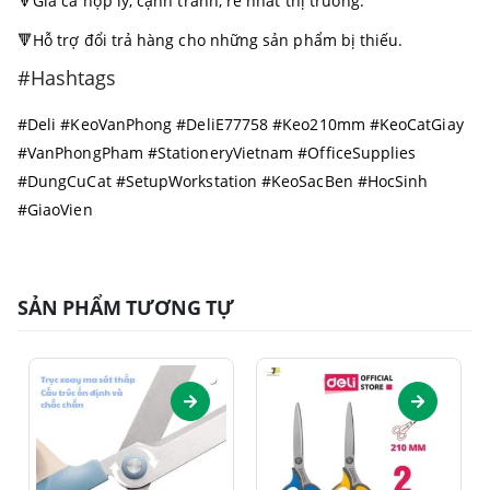
🔻Giá cả hợp lý, cạnh tranh, rẻ nhất thị trường.
🔻Hỗ trợ đổi trả hàng cho những sản phẩm bị thiếu.
#Hashtags
#Deli #KeoVanPhong #DeliE77758 #Keo210mm #KeoCatGiay
#VanPhongPham #StationeryVietnam #OfficeSupplies
#DungCuCat #SetupWorkstation #KeoSacBen #HocSinh
#GiaoVien
SẢN PHẨM TƯƠNG TỰ