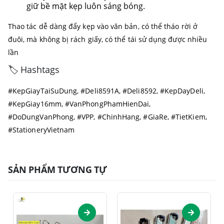
giữ bề mặt kẹp luôn sáng bóng.
Thao tác dễ dàng đẩy kẹp vào văn bản, có thể tháo rời ở
đuôi, mà không bị rách giấy, có thể tái sử dụng được nhiều
lần
🏷️ Hashtags
#KepGiayTaiSuDung, #Deli8591A, #Deli8592, #KepDayDeli,
#KepGiay16mm, #VanPhongPhamHienDai,
#DoDungVanPhong, #VPP, #ChinhHang, #GiaRe, #TietKiem,
#StationeryVietnam
SẢN PHẨM TƯƠNG TỰ