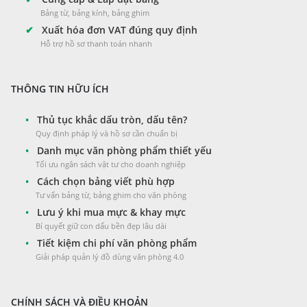
Bảng từ, bảng kính, bảng ghim
✔
Xuất hóa đơn VAT đúng quy định
Hỗ trợ hồ sơ thanh toán nhanh
THÔNG TIN HỮU ÍCH
•
Thủ tục khắc dấu tròn, dấu tên?
Quy định pháp lý và hồ sơ cần chuẩn bị
•
Danh mục văn phòng phẩm thiết yếu
Tối ưu ngân sách vật tư cho doanh nghiệp
•
Cách chọn bảng viết phù hợp
Tư vấn bảng từ, bảng ghim cho văn phòng
•
Lưu ý khi mua mực & khay mực
Bí quyết giữ con dấu bền đẹp lâu dài
•
Tiết kiệm chi phí văn phòng phẩm
Giải pháp quản lý đồ dùng văn phòng 4.0
CHÍNH SÁCH VÀ ĐIỀU KHOẢN