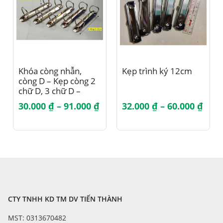
Sản phẩm này có nhiều biến thể. Các tùy chọn có thể được chọn trên trang sản phẩm
Sản phẩm này có nhiều biến thể. Các tùy chọn có thể được chọn trên trang sản phẩm
Khóa còng nhẫn,
Kẹp trình ký 12cm
còng D – Kẹp còng 2
chữ D, 3 chữ D –
Combo 3 cái
Khoảng
Kho
30.000
₫
–
91.000
₫
32.000
₫
–
60.000
₫
giá:
giá:
từ
từ
30.000 ₫
32.0
đến
đến
91.000 ₫
60.0
CTY TNHH KD TM DV TIẾN THÀNH
MST: 0313670482