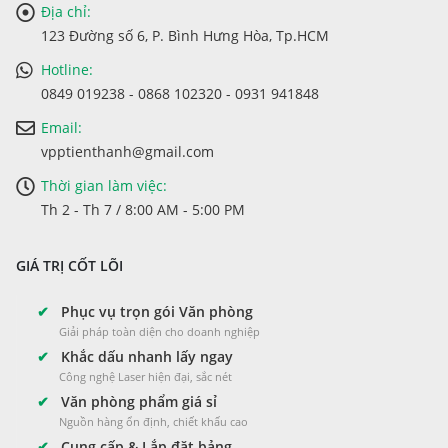
Địa chỉ:
123 Đường số 6, P. Bình Hưng Hòa, Tp.HCM
Hotline:
0849 019238 - 0868 102320 - 0931 941848
Email:
vpptienthanh@gmail.com
Thời gian làm việc:
Th 2 - Th 7 / 8:00 AM - 5:00 PM
GIÁ TRỊ CỐT LÕI
✔
Phục vụ trọn gói Văn phòng
Giải pháp toàn diện cho doanh nghiệp
✔
Khắc dấu nhanh lấy ngay
Công nghệ Laser hiện đại, sắc nét
✔
Văn phòng phẩm giá sỉ
Nguồn hàng ổn định, chiết khấu cao
✔
Cung cấp & Lắp đặt bảng