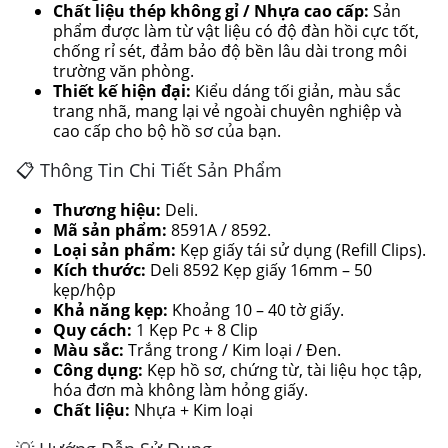
Chất liệu thép không gỉ / Nhựa cao cấp:
Sản
phẩm được làm từ vật liệu có độ đàn hồi cực tốt,
chống rỉ sét, đảm bảo độ bền lâu dài trong môi
trường văn phòng.
Thiết kế hiện đại:
Kiểu dáng tối giản, màu sắc
trang nhã, mang lại vẻ ngoài chuyên nghiệp và
cao cấp cho bộ hồ sơ của bạn.
📋 Thông Tin Chi Tiết Sản Phẩm
Thương hiệu:
Deli.
Mã sản phẩm:
8591A / 8592.
Loại sản phẩm:
Kẹp giấy tái sử dụng (Refill Clips).
Kích thước:
Deli 8592 Kẹp giấy 16mm – 50
kẹp/hộp
Khả năng kẹp:
Khoảng 10 – 40 tờ giấy.
Quy cách:
1 Kẹp Pc + 8 Clip
Màu sắc:
Trắng trong / Kim loại / Đen.
Công dụng:
Kẹp hồ sơ, chứng từ, tài liệu học tập,
hóa đơn mà không làm hỏng giấy.
Chất liệu:
Nhựa + Kim loại