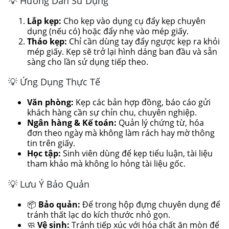
💡 Hướng Dẫn Sử Dụng
Lắp kẹp:
Cho kẹp vào dụng cụ đẩy kẹp chuyên
dụng (nếu có) hoặc đẩy nhẹ vào mép giấy.
Tháo kẹp:
Chỉ cần dùng tay đẩy ngược kẹp ra khỏi
mép giấy. Kẹp sẽ trở lại hình dáng ban đầu và sẵn
sàng cho lần sử dụng tiếp theo.
💡 Ứng Dụng Thực Tế
Văn phòng:
Kẹp các bản hợp đồng, báo cáo gửi
khách hàng cần sự chỉn chu, chuyên nghiệp.
Ngân hàng & Kế toán:
Quản lý chứng từ, hóa
đơn theo ngày mà không làm rách hay mờ thông
tin trên giấy.
Học tập:
Sinh viên dùng để kẹp tiểu luận, tài liệu
tham khảo mà không lo hỏng tài liệu gốc.
💡 Lưu Ý Bảo Quản
📦
Bảo quản:
Để trong hộp đựng chuyên dụng để
tránh thất lạc do kích thước nhỏ gọn.
🧼
Vệ sinh:
Tránh tiếp xúc với hóa chất ăn mòn để