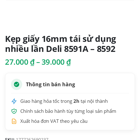
Kẹp giấy 16mm tái sử dụng
nhiều lần Deli 8591A – 8592
Khoảng
27.000
₫
–
39.000
₫
giá:
từ
27.000 ₫
Thông tin bán hàng
đến
39.000 ₫
Giao hàng hỏa tốc trong
2h
tại nội thành
Chính sách bảo hành tùy từng loại sản phẩm
Xuất hóa đơn VAT theo yêu cầu
SKU:
1777262690237