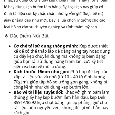
nhất, sử dụng cơ chế đẩy kẹp thông minh. Thay vì phải bấm
lỗ hay dùng kẹp bướm làm hằn giấy, loại kẹp này giúp cố
định tài liệu cực kỳ chắc chắn nhưng vẫn giữ được bề mặt
giấy phẳng đẹp như mới. Đây là lựa chọn lý tưởng cho các
loại hồ sơ cần sự chuyên nghiệp và tính thẩm mỹ cao.
🌟 Đặc Điểm Nổi Bật
Cơ chế tái sử dụng thông minh:
Kẹp được thiết
kế để có thể tháo lắp dễ dàng bằng tay hoặc dụng
cụ đẩy kẹp chuyên dụng mà không bị biến dạng,
giúp bạn tái sử dụng hàng trăm lần, cực kỳ tiết
kiệm và bảo vệ môi trường.
Kích thước 16mm nhỏ gọn:
Phù hợp để kẹp các
xấp tài liệu vừa và nhỏ (từ 10 – 40 tờ định lượng
70gsm), giúp tập hồ sơ trông gọn gàng, không bị
cồng kềnh như khi dùng kẹp bướm lớn.
Bảo vệ tài liệu tuyệt đối:
Khác với ghim bấm làm
thủng giấy hay kẹp bướm làm hằn dấu, kẹp Deli
8591A/8592 kẹp chặt bằng lực ép phẳng, giữ cho
tài liệu luôn nguyên vẹn, không để lại vết hằn hay
rách góc.