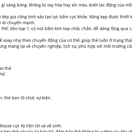
gỉ sáng bóng, không bị oxy hóa hay xỉn màu dưới tác động của mồ
 kép gia công tinh xảo tạo lực bấm cực khỏe. Răng kẹp được thiết 
khi di chuyển mạnh.
PVC dẻo loại 1, có nút bấm kim loại chắc chắn, dễ dàng lồng qua c
ể xoay nhẹ theo chuyển động của cơ thể, giúp thẻ luôn ở trạng thá
ưng mang lại vẻ chuyên nghiệp, lịch sự, phù hợp với môi trường cô
ao thẻ
PVC
, thẻ ban tổ chức sự kiện.
louse cực kỳ tiện lợi và vệ sinh.
kẹp thẻ vào túi áo bảo hộ, đảm bảo thẻ không bị vướng víu khi 