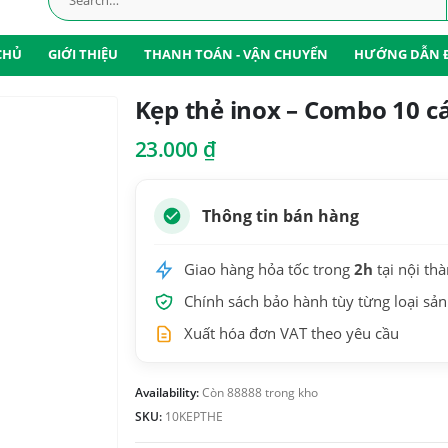
CHỦ
GIỚI THIỆU
THANH TOÁN - VẬN CHUYỂN
HƯỚNG DẪN 
Kẹp thẻ inox – Combo 10 cá
23.000
₫
Thông tin bán hàng
Giao hàng hỏa tốc trong
2h
tại nội th
Chính sách bảo hành tùy từng loại sả
Xuất hóa đơn VAT theo yêu cầu
Availability:
Còn 88888 trong kho
SKU:
10KEPTHE