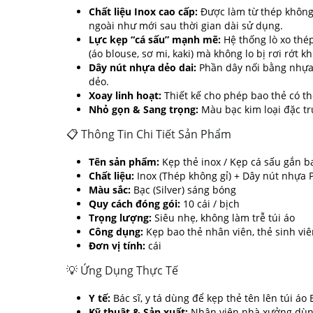
Chất liệu Inox cao cấp:
Được làm từ thép không 
ngoài như mới sau thời gian dài sử dụng.
Lực kẹp “cá sấu” mạnh mẽ:
Hệ thống lò xo thép
(áo blouse, sơ mi, kaki) mà không lo bị rơi rớt 
Dây nút nhựa dẻo dai:
Phần dây nối bằng nhựa 
dẻo.
Xoay linh hoạt:
Thiết kế cho phép bao thẻ có th
Nhỏ gọn & Sang trọng:
Màu bạc kim loại đặc tr
📋 Thông Tin Chi Tiết Sản Phẩm
Tên sản phẩm:
Kẹp thẻ inox / Kẹp cá sấu gắn b
Chất liệu:
Inox (Thép không gỉ) + Dây nút nhựa 
Màu sắc:
Bạc (Silver) sáng bóng
Quy cách đóng gói:
10 cái / bịch
Trọng lượng:
Siêu nhẹ, không làm trễ túi áo
Công dụng:
Kẹp bao thẻ nhân viên, thẻ sinh viên
Đơn vị tính:
cái
💡 Ứng Dụng Thực Tế
Y tế:
Bác sĩ, y tá dùng để kẹp thẻ tên lên túi áo B
Kỹ thuật & Sản xuất:
Nhân viên nhà xưởng dùng 