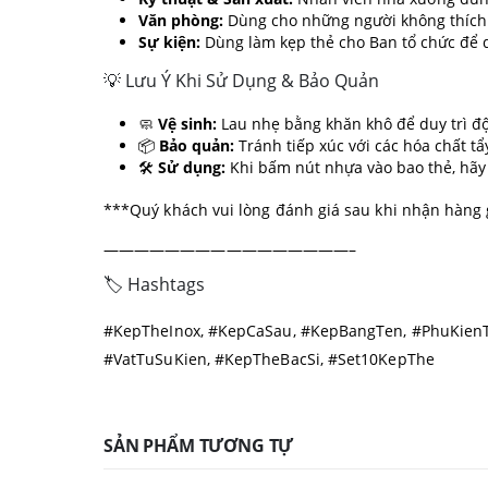
Văn phòng:
Dùng cho những người không thích đ
Sự kiện:
Dùng làm kẹp thẻ cho Ban tổ chức để dễ
💡 Lưu Ý Khi Sử Dụng & Bảo Quản
🧼
Vệ sinh:
Lau nhẹ bằng khăn khô để duy trì độ
📦
Bảo quản:
Tránh tiếp xúc với các hóa chất t
🛠️
Sử dụng:
Khi bấm nút nhựa vào bao thẻ, hãy
***Quý khách vui lòng đánh giá sau khi nhận hàng 
————————————————–
🏷️ Hashtags
#KepTheInox, #KepCaSau, #KepBangTen, #PhuKienT
#VatTuSuKien, #KepTheBacSi, #Set10KepThe
SẢN PHẨM TƯƠNG TỰ