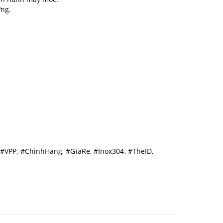
ưng.
PP, #ChinhHang, #GiaRe, #Inox304, #TheID,