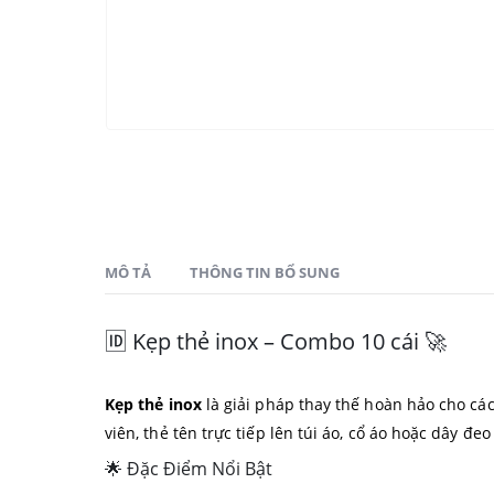
MÔ TẢ
THÔNG TIN BỔ SUNG
🆔 Kẹp thẻ inox – Combo 10 cái 🚀
Kẹp thẻ inox
là giải pháp thay thế hoàn hảo cho cá
viên, thẻ tên trực tiếp lên túi áo, cổ áo hoặc dây đ
🌟 Đặc Điểm Nổi Bật