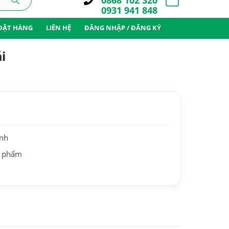
0868 102 320
0931 941 848
ĐẶT HÀNG
LIÊN HỆ
ĐĂNG NHẬP / ĐĂNG KÝ
i
ành
n phẩm