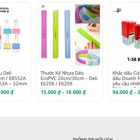
Sản phẩm này có nhiều biến thể. Các tùy chọn có thể được chọn trên trang sản phẩm
Sản phẩm này có nhiều biến thể. Các tùy chọn có thể được chọn trên trang sản phẩm
 Deli
Thước Kẻ Nhựa Dẻo
Khắc dấu Cử
m / E8552A
EcoPVC 20cm/30cm – Deli
dấu Doanh N
553A – 32mm
E6208 / E6209
yêu cầu nhi
5mm /
TDStamp T-41
Khoảng
Khoảng
.000
₫
15.000
₫
–
18.000
₫
94.000
₫
–
m / E8556A
614 / T-714 
giá:
giá:
914
từ
từ
37.200 ₫
15.000 ₫
đến
đến
90.000 ₫
18.000 ₫
THÔNG TIN HỮU ÍCH