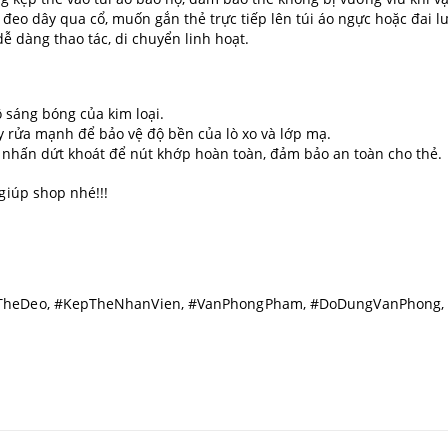
eo dây qua cổ, muốn gắn thẻ trực tiếp lên túi áo ngực hoặc đai l
 dàng thao tác, di chuyển linh hoạt.
 sáng bóng của kim loại.
ẩy rửa mạnh để bảo vệ độ bền của lò xo và lớp mạ.
 nhấn dứt khoát để nút khớp hoàn toàn, đảm bảo an toàn cho thẻ.
giúp shop nhé!!!
heDeo, #KepTheNhanVien, #VanPhongPham, #DoDungVanPhong, #V