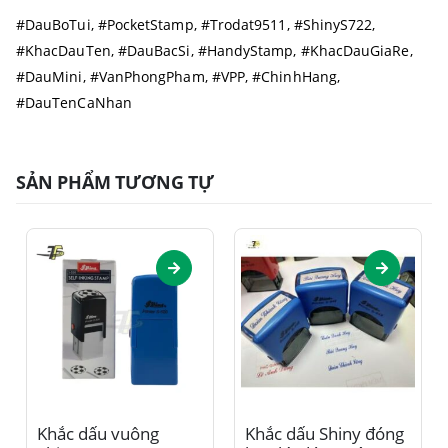
#DauBoTui, #PocketStamp, #Trodat9511, #ShinyS722,
#KhacDauTen, #DauBacSi, #HandyStamp, #KhacDauGiaRe,
#DauMini, #VanPhongPham, #VPP, #ChinhHang,
#DauTenCaNhan
SẢN PHẨM TƯƠNG TỰ
Sản phẩm này có nhiều biến thể. Các tùy chọn có thể được chọn trên trang sản phẩm
Sản phẩm này có nhiều biến thể. Các tùy chọn có thể được chọn trên trang sản phẩm
Khắc dấu vuông
Khắc dấu Shiny đóng