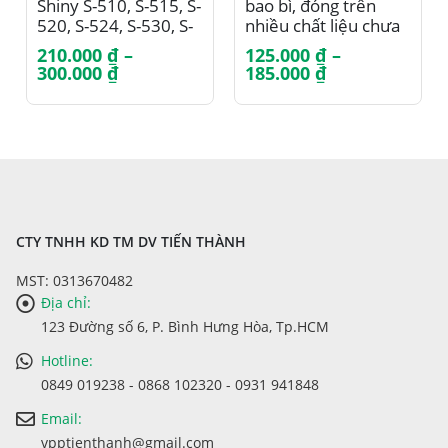
Shiny S-510, S-515, S-
bao bì, đóng trên
520, S-524, S-530, S-
nhiều chất liệu chưa
538, S-542
mực Shiny S222 /
210.000
₫
–
125.000
₫
–
S223 / S224
Khoảng
Khoảng
300.000
₫
185.000
₫
giá:
giá:
từ
từ
210.000 ₫
125.000 ₫
đến
đến
300.000 ₫
185.000 ₫
CTY TNHH KD TM DV TIẾN THÀNH
MST: 0313670482
Địa chỉ:
123 Đường số 6, P. Bình Hưng Hòa, Tp.HCM
Hotline:
0849 019238 - 0868 102320 - 0931 941848
Email:
vpptienthanh@gmail.com