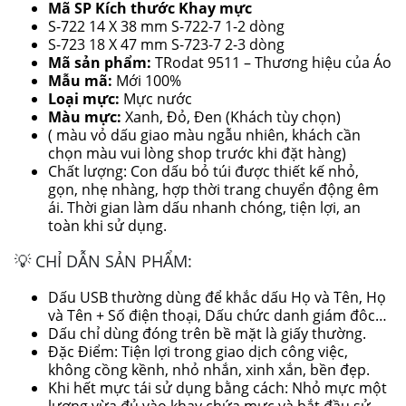
Mã SP Kích thước Khay mực
S-722 14 X 38 mm S-722-7 1-2 dòng
S-723 18 X 47 mm S-723-7 2-3 dòng
Mã sản phẩm:
TRodat 9511 – Thương hiệu của Áo
Mẫu mã:
Mới 100%
Loại mực:
Mực nước
Màu mực:
Xanh, Đỏ, Đen (Khách tùy chọn)
( màu vỏ dấu giao màu ngẫu nhiên, khách cần
chọn màu vui lòng shop trước khi đặt hàng)
Chất lượng: Con dấu bỏ túi được thiết kế nhỏ,
gọn, nhẹ nhàng, hợp thời trang chuyển động êm
ái. Thời gian làm dấu nhanh chóng, tiện lợi, an
toàn khi sử dụng.
💡 CHỈ DẪN SẢN PHẨM:
Dấu USB thường dùng để khắc dấu Họ và Tên, Họ
và Tên + Số điện thoại, Dấu chức danh giám đôc…
Dấu chỉ dùng đóng trên bề mặt là giấy thường.
Đặc Điểm: Tiện lợi trong giao dịch công việc,
không cồng kềnh, nhỏ nhắn, xinh xắn, bền đẹp.
Khi hết mực tái sử dụng bằng cách: Nhỏ mực một