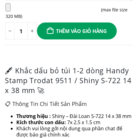
GỞI
(max file size
FILE
320 MB)
THÊM VÀO GIỎ HÀNG
🖋️ Khắc dấu bỏ túi 1-2 dòng Handy
Stamp Trodat 9511 / Shiny S-722 14
x 38 mm 🚀
📋 Thông Tin Chi Tiết Sản Phẩm
Thương hiệu :
Shiny – Đài Loan S-722 14 x 38 mm
Kích thước con dấu:
7x 2.5 x 1.5 cm
Khách vui lòng gởi nội dung qua phần chat để
được báo giá chính xác