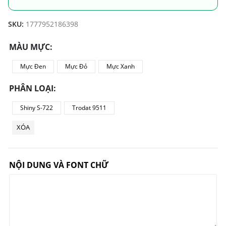
SKU:
1777952186398
MÀU MỰC
Mực Đen
Mực Đỏ
Mực Xanh
PHÂN LOẠI
Shiny S-722
Trodat 9511
XÓA
NỘI DUNG VÀ FONT CHỮ