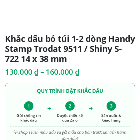
Khắc dấu bỏ túi 1-2 dòng Handy
Stamp Trodat 9511 / Shiny S-
722 14 x 38 mm
Khoảng
130.000
₫
–
160.000
₫
giá:
từ
QUY TRÌNH ĐẶT KHẮC DẤU
130.000 ₫
đến
160.000 ₫
1
2
3
➜
➜
Gửi thông tin
Duyệt thiết kế
Sản xuất &
khắc dấu
qua Zalo
Giao hàng
💡 Shop sẽ lên mẫu dấu và gởi mẫu cho bạn trước khi tiến hành
làm dấu!