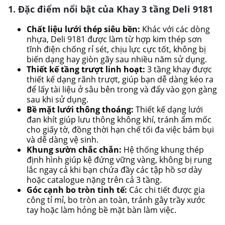
1. Đặc điểm nổi bật của Khay 3 tầng Deli 9181
Chất liệu lưới thép siêu bền:
Khác với các dòng
nhựa, Deli 9181 được làm từ hợp kim thép sơn
tĩnh điện chống rỉ sét, chịu lực cực tốt, không bị
biến dạng hay giòn gãy sau nhiều năm sử dụng.
Thiết kế tầng trượt linh hoạt:
3 tầng khay được
thiết kế dạng rãnh trượt, giúp bạn dễ dàng kéo ra
để lấy tài liệu ở sâu bên trong và đẩy vào gọn gàng
sau khi sử dụng.
Bề mặt lưới thông thoáng:
Thiết kế dạng lưới
đan khít giúp lưu thông không khí, tránh ẩm mốc
cho giấy tờ, đồng thời hạn chế tối đa việc bám bụi
và dễ dàng vệ sinh.
Khung sườn chắc chắn:
Hệ thống khung thép
định hình giúp kệ đứng vững vàng, không bị rung
lắc ngay cả khi bạn chứa đầy các tập hồ sơ dày
hoặc catalogue nặng trên cả 3 tầng.
Góc cạnh bo tròn tinh tế:
Các chi tiết được gia
công tỉ mỉ, bo tròn an toàn, tránh gây trầy xước
tay hoặc làm hỏng bề mặt bàn làm việc.