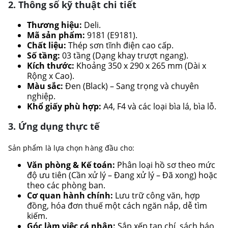
2. Thông số kỹ thuật chi tiết
Thương hiệu:
Deli.
Mã sản phẩm:
9181 (E9181).
Chất liệu:
Thép sơn tĩnh điện cao cấp.
Số tầng:
03 tầng (Dạng khay trượt ngang).
Kích thước:
Khoảng 350 x 290 x 265 mm (Dài x
Rộng x Cao).
Màu sắc:
Đen (Black) – Sang trọng và chuyên
nghiệp.
Khổ giấy phù hợp:
A4, F4 và các loại bìa lá, bìa lỗ.
3. Ứng dụng thực tế
Sản phẩm là lựa chọn hàng đầu cho:
Văn phòng & Kế toán:
Phân loại hồ sơ theo mức
độ ưu tiên (Cần xử lý – Đang xử lý – Đã xong) hoặc
theo các phòng ban.
Cơ quan hành chính:
Lưu trữ công văn, hợp
đồng, hóa đơn thuế một cách ngăn nắp, dễ tìm
kiếm.
Góc làm việc cá nhân:
Sắp xếp tạp chí, sách báo