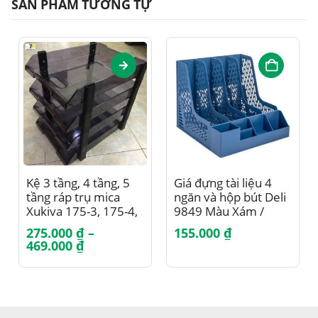
SẢN PHẨM TƯƠNG TỰ
Sản phẩm này có nhiều biến thể. Các tùy chọn có thể được chọn trên trang sản phẩm
Kệ 3 tầng, 4 tầng, 5
Giá đựng tài liệu 4
tầng ráp trụ mica
ngăn và hộp bút Deli
Xukiva 175-3, 175-4,
9849 Màu Xám /
175-5
Xanh Dương
275.000
₫
–
155.000
₫
Khoảng
469.000
₫
giá:
từ
275.000 ₫
đến
469.000 ₫