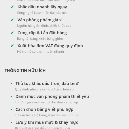
✔
Khắc dấu nhanh lấy ngay
Công nghệ Laser hiện đại, sắc nét
✔
Văn phòng phẩm giá sỉ
Nguồn hàng ổn định, chiết khấu cao
✔
Cung cấp & Lắp đặt bảng
Bảng từ, bảng kính, bảng ghim
✔
Xuất hóa đơn VAT đúng quy định
Hỗ trợ hồ sơ thanh toán nhanh
THÔNG TIN HỮU ÍCH
•
Thủ tục khắc dấu tròn, dấu tên?
Quy định pháp lý và hồ sơ cần chuẩn bị
•
Danh mục văn phòng phẩm thiết yếu
Tối ưu ngân sách vật tư cho doanh nghiệp
•
Cách chọn bảng viết phù hợp
Tư vấn bảng từ, bảng ghim cho văn phòng
•
Lưu ý khi mua mực & khay mực
Bí quyết giữ con dấu bền đẹp lâu dài