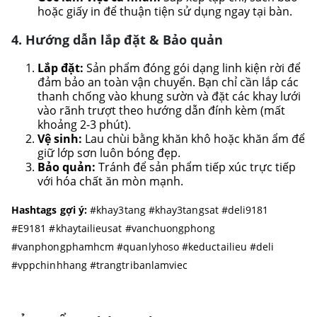
hoặc giấy in để thuận tiện sử dụng ngay tại bàn.
4. Hướng dẫn lắp đặt & Bảo quản
Lắp đặt:
Sản phẩm đóng gói dạng linh kiện rời để
đảm bảo an toàn vận chuyển. Bạn chỉ cần lắp các
thanh chống vào khung sườn và đặt các khay lưới
vào rãnh trượt theo hướng dẫn đính kèm (mất
khoảng 2-3 phút).
Vệ sinh:
Lau chùi bằng khăn khô hoặc khăn ẩm để
giữ lớp sơn luôn bóng đẹp.
Bảo quản:
Tránh để sản phẩm tiếp xúc trực tiếp
với hóa chất ăn mòn mạnh.
Hashtags gợi ý:
#khay3tang #khay3tangsat #deli9181
#E9181 #khaytailieusat #vanchuongphong
#vanphongphamhcm #quanlyhoso #keductailieu #deli
#vppchinhhang #trangtribanlamviec