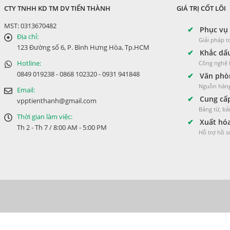
CTY TNHH KD TM DV TIẾN THÀNH
GIÁ TRỊ CỐT LÕI
MST: 0313670482
✔
Phục vụ 
Địa chỉ:
Giải pháp 
123 Đường số 6, P. Bình Hưng Hòa, Tp.HCM
✔
Khắc dấu
Hotline:
Công nghệ L
0849 019238 - 0868 102320 - 0931 941848
✔
Văn phòn
Nguồn hàng
Email:
✔
Cung cấp
vpptienthanh@gmail.com
Bảng từ, bả
Thời gian làm việc:
✔
Xuất hóa
Th 2 - Th 7 / 8:00 AM - 5:00 PM
Hỗ trợ hồ 