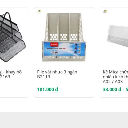
Sản phẩm này có nhiều biến thể. Các tùy chọn có thể được chọn trên trang sản phẩm
g – khay hồ
File vát nhựa 3 ngăn
Kệ Mica chứ
B2163
B2113
nhiều kích t
A02 / A03
101.000
₫
33.000
₫
–