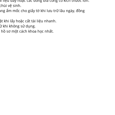
liệu dày hoặc các dòng bìa còng có kích thước lớn.
chùi vệ sinh.
ng ẩm mốc cho giấy tờ khi lưu trữ lâu ngày, đồng
 khi lấy hoặc cất tài liệu nhanh.
iữ khi không sử dụng.
lý hồ sơ một cách khoa học nhất.