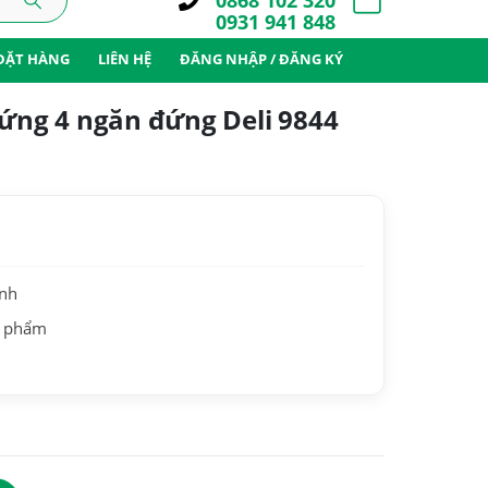
0868 102 320
0931 941 848
ĐẶT HÀNG
LIÊN HỆ
ĐĂNG NHẬP / ĐĂNG KÝ
ệu cứng 4 ngăn đứng Deli 9844
ành
n phẩm