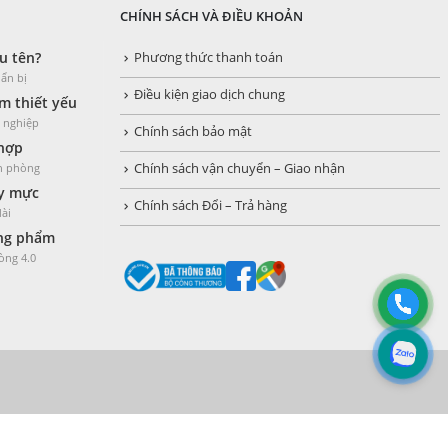
CHÍNH SÁCH VÀ ĐIỀU KHOẢN
u tên?
Phương thức thanh toán
ẩn bị
Điều kiện giao dịch chung
 thiết yếu
h nghiệp
Chính sách bảo mật
 hợp
ăn phòng
Chính sách vận chuyển – Giao nhận
y mực
Chính sách Đổi – Trả hàng
dài
òng phẩm
òng 4.0