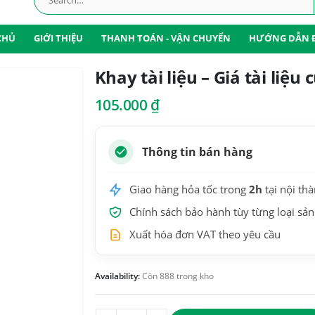
CHỦ
GIỚI THIỆU
THANH TOÁN - VẬN CHUYỂN
HƯỚNG DẪN 
Khay tài liệu – Giá tài li
105.000
₫
Thông tin bán hàng
Giao hàng hỏa tốc trong
2h
tại nội th
Chính sách bảo hành tùy từng loại sả
Xuất hóa đơn VAT theo yêu cầu
Availability:
Còn 888 trong kho