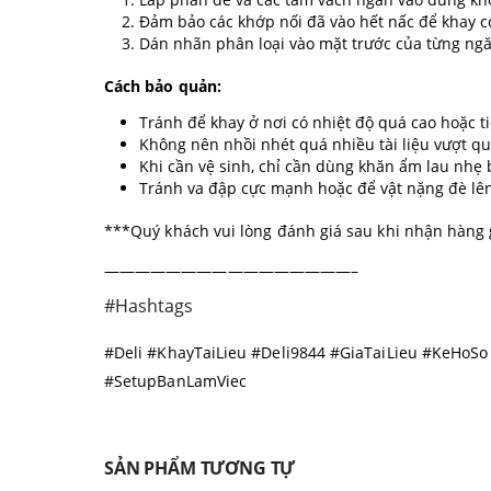
Đảm bảo các khớp nối đã vào hết nấc để khay c
Dán nhãn phân loại vào mặt trước của từng ngă
Cách bảo quản:
Tránh để khay ở nơi có nhiệt độ quá cao hoặc ti
Không nên nhồi nhét quá nhiều tài liệu vượt q
Khi cần vệ sinh, chỉ cần dùng khăn ẩm lau nhẹ 
Tránh va đập cực mạnh hoặc để vật nặng đè lên
***Quý khách vui lòng đánh giá sau khi nhận hàng 
————————————————–
#Hashtags
#Deli #KhayTaiLieu #Deli9844 #GiaTaiLieu #KeHo
#SetupBanLamViec
SẢN PHẨM TƯƠNG TỰ