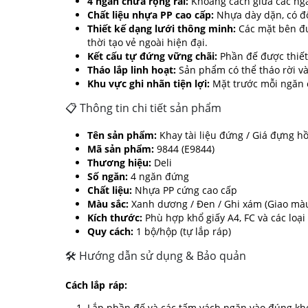
4 ngăn chứa rộng rãi:
Khoảng cách giữa các ngă
Chất liệu nhựa PP cao cấp:
Nhựa dày dặn, có độ
Thiết kế dạng lưới thông minh:
Các mặt bên đượ
thời tạo vẻ ngoài hiện đại.
Kết cấu tự đứng vững chãi:
Phần đế được thiết 
Tháo lắp linh hoạt:
Sản phẩm có thể tháo rời và 
Khu vực ghi nhãn tiện lợi:
Mặt trước mỗi ngăn có
📋 Thông tin chi tiết sản phẩm
Tên sản phẩm:
Khay tài liệu đứng / Giá đựng h
Mã sản phẩm:
9844 (E9844)
Thương hiệu:
Deli
Số ngăn:
4 ngăn đứng
Chất liệu:
Nhựa PP cứng cao cấp
Màu sắc:
Xanh dương / Đen / Ghi xám (Giao mà
Kích thước:
Phù hợp khổ giấy A4, FC và các loại
Quy cách:
1 bộ/hộp (tự lắp ráp)
🛠 Hướng dẫn sử dụng & Bảo quản
Cách lắp ráp:
Lắp phần đế và các tấm vách ngăn vào đúng khớ