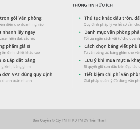
THÔNG TIN HỮU ÍCH
trọn gói Văn phòng
•
Thủ tục khắc dấu tròn, dấ
toàn diện cho doanh nghiệp
Quy định pháp lý và hồ sơ cần chu
 nhanh lấy ngay
•
Danh mục văn phòng phẩm
aser hiện đại, sắc nét
Tối ưu ngân sách vật tư cho doan
g phẩm giá sỉ
•
Cách chọn bảng viết phù
 ổn định, chiết khấu cao
Tư vấn bảng từ, bảng ghim cho v
 & Lắp đặt bảng
•
Lưu ý khi mua mực & kha
ng kính, bảng ghim
Bí quyết giữ con dấu bền đẹp lâu 
 đơn VAT đúng quy định
•
Tiết kiệm chi phí văn ph
sơ thanh toán nhanh
Giải pháp quản lý đồ dùng văn ph
Bản Quyền © Cty TNHH KD TM DV Tiến Thành