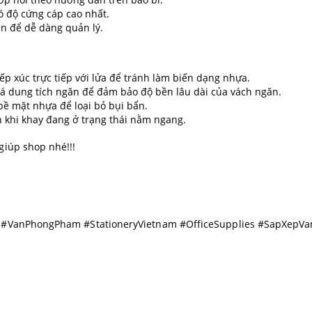
ó độ cứng cáp cao nhất.
n để dễ dàng quản lý.
ếp xúc trực tiếp với lửa để tránh làm biến dạng nhựa.
uá dung tích ngăn để đảm bảo độ bền lâu dài của vách ngăn.
bề mặt nhựa để loại bỏ bụi bẩn.
 khi khay đang ở trạng thái nằm ngang.
giúp shop nhé!!!
So #VanPhongPham #StationeryVietnam #OfficeSupplies #SapXepV