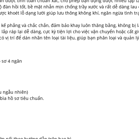
n được tính toán chuẩn xác, cho phép bạn đựng được nhiều tập tài 
 đàn hồi tốt, bề mặt nhẵn mịn chống trầy xước và rất dễ dàng lau 
c khoét lỗ dạng lưới giúp lưu thông không khí, ngăn ngừa tình trạ
kế phẳng và chắc chắn, đảm bảo khay luôn thăng bằng, không bị lật
lắp ráp lại dễ dàng, cực kỳ tiện lợi cho việc vận chuyển hoặc cất g
 vị trí để dán nhãn tên loại tài liệu, giúp bạn phân loại và quản 
ồ sơ 4 ngăn
u ngẫu nhiên)
 bìa hồ sơ tiêu chuẩn.
p nối theo hướng dẫn trên bao bì.