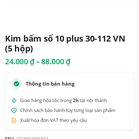
Kim bấm số 10 plus 30-112 VN
(5 hộp)
Khoảng
24.000
₫
–
88.000
₫
giá:
từ
24.000 ₫
Thông tin bán hàng
đến
88.000 ₫
Giao hàng hỏa tốc trong
2h
tại nội thành
Chính sách bảo hành tùy từng loại sản phẩm
Xuất hóa đơn VAT theo yêu cầu
SKU:
1774842501847