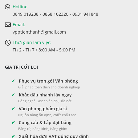
Hotline:
0849 019238 - 0868 102320 - 0931 941848
Email:
vpptienthanh@gmail.com
Thời gian làm việc:
Th 2 - Th 7 / 8:00 AM - 5:00 PM
GIÁ TRỊ CỐT LÕI
✔
Phục vụ trọn gói Văn phòng
Giải pháp toàn diện cho doanh nghiệp
✔
Khắc dấu nhanh lấy ngay
Công nghệ Laser hiện đại, sắc nét
✔
Văn phòng phẩm giá sỉ
Nguồn hàng ổn định, chiết khấu cao
✔
Cung cấp & Lắp đặt bảng
Bảng từ, bảng kính, bảng ghim
✔
Xuất hóa đơn VAT đúng quy định