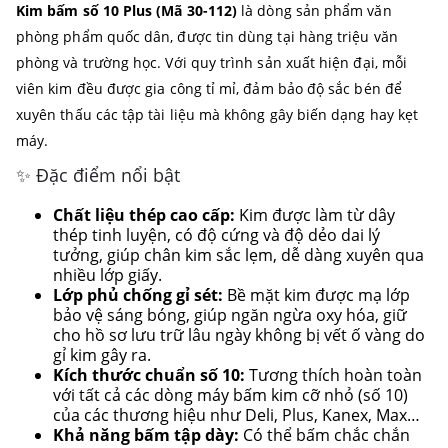
Kim bấm số 10 Plus (Mã 30-112)
là dòng sản phẩm văn
phòng phẩm quốc dân, được tin dùng tại hàng triệu văn
phòng và trường học. Với quy trình sản xuất hiện đại, mỗi
viên kim đều được gia công tỉ mỉ, đảm bảo độ sắc bén để
xuyên thấu các tập tài liệu mà không gây biến dạng hay kẹt
máy.
✨ Đặc điểm nổi bật
Chất liệu thép cao cấp:
Kim được làm từ dây
thép tinh luyện, có độ cứng và độ dẻo dai lý
tưởng, giúp chân kim sắc lẹm, dễ dàng xuyên qua
nhiều lớp giấy.
Lớp phủ chống gỉ sét:
Bề mặt kim được mạ lớp
bảo vệ sáng bóng, giúp ngăn ngừa oxy hóa, giữ
cho hồ sơ lưu trữ lâu ngày không bị vết ố vàng do
gỉ kim gây ra.
Kích thước chuẩn số 10:
Tương thích hoàn toàn
với tất cả các dòng máy bấm kim cỡ nhỏ (số 10)
của các thương hiệu như Deli, Plus, Kanex, Max…
Khả năng bấm tập dày:
Có thể bấm chắc chắn