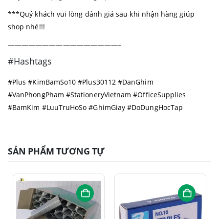
***Quý khách vui lòng đánh giá sau khi nhận hàng giúp
shop nhé!!!
————————————————–
#Hashtags
#Plus #KimBamSo10 #Plus30112 #DanGhim
#VanPhongPham #StationeryVietnam #OfficeSupplies
#BamKim #LuuTruHoSo #GhimGiay #DoDungHocTap
SẢN PHẨM TƯƠNG TỰ