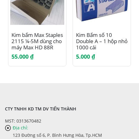
Kim bấm Max Staples
Kim Bấm số 10
2115 ¼-5M dùng cho
Double A – 1 hộp nhỏ
máy Max HD 88R
1000 cái
55.000
₫
5.000
₫
CTY TNHH KD TM DV TIẾN THÀNH
MST: 0313670482
Địa chỉ:
123 Đường số 6, P. Bình Hưng Hòa, Tp.HCM