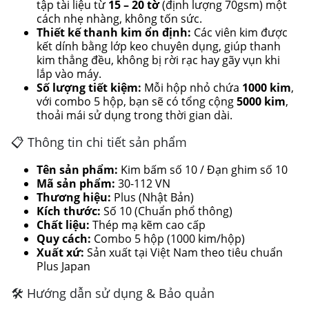
tập tài liệu từ
15 – 20 tờ
(định lượng 70gsm) một
cách nhẹ nhàng, không tốn sức.
Thiết kế thanh kim ổn định:
Các viên kim được
kết dính bằng lớp keo chuyên dụng, giúp thanh
kim thẳng đều, không bị rời rạc hay gãy vụn khi
lắp vào máy.
Số lượng tiết kiệm:
Mỗi hộp nhỏ chứa
1000 kim
,
với combo 5 hộp, bạn sẽ có tổng cộng
5000 kim
,
thoải mái sử dụng trong thời gian dài.
📋 Thông tin chi tiết sản phẩm
Tên sản phẩm:
Kim bấm số 10 / Đạn ghim số 10
Mã sản phẩm:
30-112 VN
Thương hiệu:
Plus (Nhật Bản)
Kích thước:
Số 10 (Chuẩn phổ thông)
Chất liệu:
Thép mạ kẽm cao cấp
Quy cách:
Combo 5 hộp (1000 kim/hộp)
Xuất xứ:
Sản xuất tại Việt Nam theo tiêu chuẩn
Plus Japan
🛠 Hướng dẫn sử dụng & Bảo quản