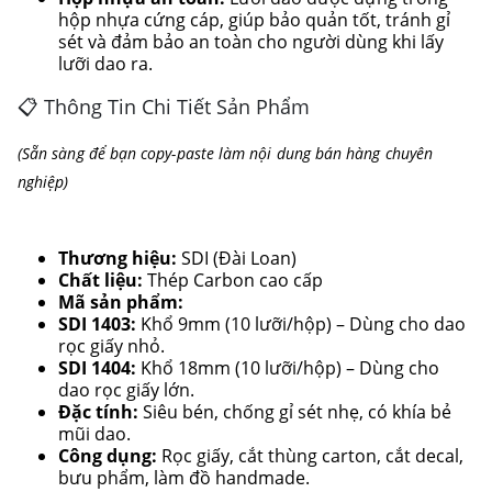
hộp nhựa cứng cáp, giúp bảo quản tốt, tránh gỉ
sét và đảm bảo an toàn cho người dùng khi lấy
lưỡi dao ra.
📋 Thông Tin Chi Tiết Sản Phẩm
(Sẵn sàng để bạn copy-paste làm nội dung bán hàng chuyên
nghiệp)
Thương hiệu:
SDI (Đài Loan)
Chất liệu:
Thép Carbon cao cấp
Mã sản phẩm:
SDI 1403:
Khổ 9mm (10 lưỡi/hộp) – Dùng cho dao
rọc giấy nhỏ.
SDI 1404:
Khổ 18mm (10 lưỡi/hộp) – Dùng cho
dao rọc giấy lớn.
Đặc tính:
Siêu bén, chống gỉ sét nhẹ, có khía bẻ
mũi dao.
Công dụng:
Rọc giấy, cắt thùng carton, cắt decal,
bưu phẩm, làm đồ handmade.