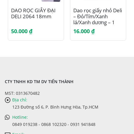
Sản phẩm này có nhiều biến thể. Các tùy chọn có thể được chọn trên trang sản phẩm
DAO RỌC GIẤY ĐẠI
Dao rọc giấy nhỏ Deli
DELI 2064 18mm
– Đỏ/Tím/Xanh
lá/Xanh dương – 1
chiếc màu ngẫu
50.000
₫
16.000
₫
nhiên – E2066
CTY TNHH KD TM DV TIẾN THÀNH
MST: 0313670482
Địa chỉ:
123 Đường số 6, P. Bình Hưng Hòa, Tp.HCM
Hotline:
0849 019238 - 0868 102320 - 0931 941848