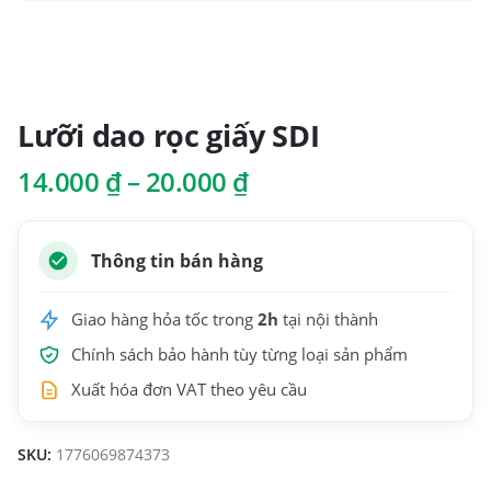
Lưỡi dao rọc giấy SDI
Khoảng
14.000
₫
–
20.000
₫
giá:
từ
14.000 ₫
Thông tin bán hàng
đến
20.000 ₫
Giao hàng hỏa tốc trong
2h
tại nội thành
Chính sách bảo hành tùy từng loại sản phẩm
Xuất hóa đơn VAT theo yêu cầu
SKU:
1776069874373