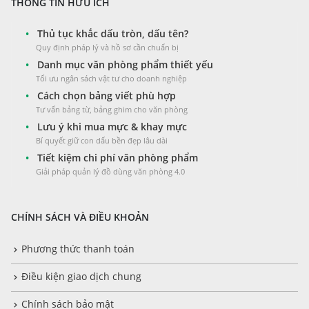
THÔNG TIN HỮU ÍCH
•
Thủ tục khắc dấu tròn, dấu tên?
Quy định pháp lý và hồ sơ cần chuẩn bị
•
Danh mục văn phòng phẩm thiết yếu
Tối ưu ngân sách vật tư cho doanh nghiệp
•
Cách chọn bảng viết phù hợp
Tư vấn bảng từ, bảng ghim cho văn phòng
•
Lưu ý khi mua mực & khay mực
Bí quyết giữ con dấu bền đẹp lâu dài
•
Tiết kiệm chi phí văn phòng phẩm
Giải pháp quản lý đồ dùng văn phòng 4.0
CHÍNH SÁCH VÀ ĐIỀU KHOẢN
Phương thức thanh toán
Điều kiện giao dịch chung
Chính sách bảo mật