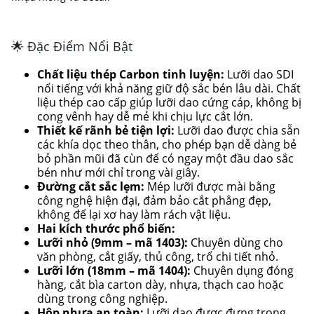
🌟 Đặc Điểm Nổi Bật
Chất liệu thép Carbon tinh luyện:
Lưỡi dao SDI
nổi tiếng với khả năng giữ độ sắc bén lâu dài. Chất
liệu thép cao cấp giúp lưỡi dao cứng cáp, không bị
cong vênh hay dễ mẻ khi chịu lực cắt lớn.
Thiết kế rãnh bẻ tiện lợi:
Lưỡi dao được chia sẵn
các khía dọc theo thân, cho phép bạn dễ dàng bẻ
bỏ phần mũi đã cùn để có ngay một đầu dao sắc
bén như mới chỉ trong vài giây.
Đường cắt sắc lẹm:
Mép lưỡi được mài bằng
công nghệ hiện đại, đảm bảo cắt phẳng đẹp,
không để lại xơ hay làm rách vật liệu.
Hai kích thước phổ biến:
Lưỡi nhỏ (9mm – mã 1403):
Chuyên dùng cho
văn phòng, cắt giấy, thủ công, trổ chi tiết nhỏ.
Lưỡi lớn (18mm – mã 1404):
Chuyên dụng đóng
hàng, cắt bìa carton dày, nhựa, thạch cao hoặc
dùng trong công nghiệp.
Hộp nhựa an toàn:
Lưỡi dao được đựng trong