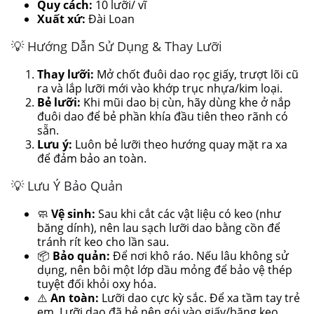
Quy cách:
10 lưỡi/ vĩ
Xuất xứ:
Đài Loan
💡 Hướng Dẫn Sử Dụng & Thay Lưỡi
Thay lưỡi:
Mở chốt đuôi dao rọc giấy, trượt lõi cũ
ra và lắp lưỡi mới vào khớp trục nhựa/kim loại.
Bẻ lưỡi:
Khi mũi dao bị cùn, hãy dùng khe ở nắp
đuôi dao để bẻ phần khía đầu tiên theo rãnh có
sẵn.
Lưu ý:
Luôn bẻ lưỡi theo hướng quay mặt ra xa
để đảm bảo an toàn.
💡 Lưu Ý Bảo Quản
🧼
Vệ sinh:
Sau khi cắt các vật liệu có keo (như
băng dính), nên lau sạch lưỡi dao bằng cồn để
tránh rít keo cho lần sau.
📦
Bảo quản:
Để nơi khô ráo. Nếu lâu không sử
dụng, nên bôi một lớp dầu mỏng để bảo vệ thép
tuyệt đối khỏi oxy hóa.
⚠️
An toàn:
Lưỡi dao cực kỳ sắc. Để xa tầm tay trẻ
em. Lưỡi dao đã bẻ nên gói vào giấy/băng keo