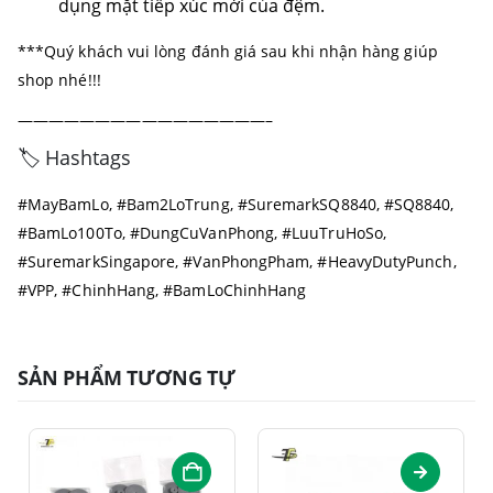
dụng mặt tiếp xúc mới của đệm.
***Quý khách vui lòng đánh giá sau khi nhận hàng giúp
shop nhé!!!
————————————————–
🏷️ Hashtags
#MayBamLo, #Bam2LoTrung, #SuremarkSQ8840, #SQ8840,
#BamLo100To, #DungCuVanPhong, #LuuTruHoSo,
#SuremarkSingapore, #VanPhongPham, #HeavyDutyPunch,
#VPP, #ChinhHang, #BamLoChinhHang
SẢN PHẨM TƯƠNG TỰ