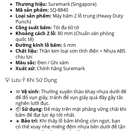
Thương hiệu:
Suremark (Singapore)
Mã sản phẩm:
SQ-8840
Loại sản phẩm:
Máy bấm 2 lỗ trung (Heavy Duty
Punch)
Công suất bấm:
Tối đa 60 tờ
Khoảng cách 2 lỗ:
80 mm (Chuẩn văn phòng
quốc tế)
Đường kính lỗ bấm:
6 mm
Chất liệu:
Thân kim loại sơn tĩnh điện + Nhựa ABS
chịu lực
Màu sắc:
Đen / Ghi xám
Xuất xứ:
Chính hãng Suremark
💡 Lưu Ý Khi Sử Dụng
🧼
Vệ sinh:
Thường xuyên tháo khay nhựa dưới đế
để đổ vụn giấy, tránh để vụn giấy quá đầy gây tắc
nghẽn lưỡi đục.
📦
Sử dụng:
Để máy trên mặt phẳng vững chãi khi
bấm để đạt lực ép tốt nhất.
☀️
Bảo trì:
Khi thấy lỗ bấm không còn ngọt, bạn
có thể xoay nhẹ miếng đệm nhựa bên dưới để tận