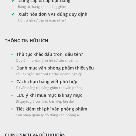
✔
Cung cấp & Lắp đặt bảng
Bảng từ, bảng kính, bảng ghim
✔
Xuất hóa đơn VAT đúng quy định
Hỗ trợ hồ sơ thanh toán nhanh
THÔNG TIN HỮU ÍCH
•
Thủ tục khắc dấu tròn, dấu tên?
Quy định pháp lý và hồ sơ cần chuẩn bị
•
Danh mục văn phòng phẩm thiết yếu
Tối ưu ngân sách vật tư cho doanh nghiệp
•
Cách chọn bảng viết phù hợp
Tư vấn bảng từ, bảng ghim cho văn phòng
•
Lưu ý khi mua mực & khay mực
Bí quyết giữ con dấu bền đẹp lâu dài
•
Tiết kiệm chi phí văn phòng phẩm
Giải pháp quản lý đồ dùng văn phòng 4.0
CHÍNH SÁCH VÀ ĐIỀU KHOẢN