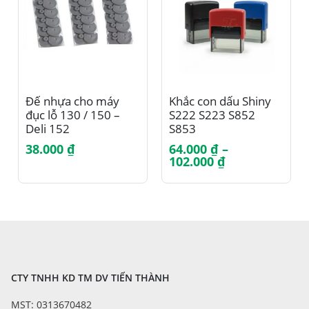
Sản phẩm này có nhiều biến thể. Các tùy chọn có thể được chọn trên trang sản phẩm
Đế nhựa cho máy
Khắc con dấu Shiny
đục lỗ 130 / 150 –
S222 S223 S852
Deli 152
S853
38.000
₫
64.000
₫
–
Khoảng
102.000
₫
giá:
từ
64.000 ₫
đến
102.000 ₫
CTY TNHH KD TM DV TIẾN THÀNH
MST: 0313670482