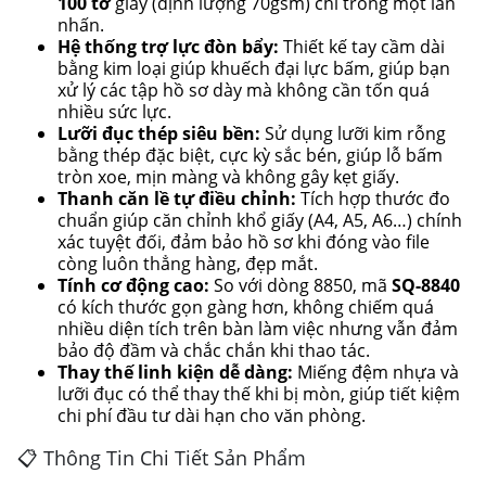
100 tờ
giấy (định lượng 70gsm) chỉ trong một lần
nhấn.
Hệ thống trợ lực đòn bẩy:
Thiết kế tay cầm dài
bằng kim loại giúp khuếch đại lực bấm, giúp bạn
xử lý các tập hồ sơ dày mà không cần tốn quá
nhiều sức lực.
Lưỡi đục thép siêu bền:
Sử dụng lưỡi kim rỗng
bằng thép đặc biệt, cực kỳ sắc bén, giúp lỗ bấm
tròn xoe, mịn màng và không gây kẹt giấy.
Thanh căn lề tự điều chỉnh:
Tích hợp thước đo
chuẩn giúp căn chỉnh khổ giấy (A4, A5, A6…) chính
xác tuyệt đối, đảm bảo hồ sơ khi đóng vào file
còng luôn thẳng hàng, đẹp mắt.
Tính cơ động cao:
So với dòng 8850, mã
SQ-8840
có kích thước gọn gàng hơn, không chiếm quá
nhiều diện tích trên bàn làm việc nhưng vẫn đảm
bảo độ đầm và chắc chắn khi thao tác.
Thay thế linh kiện dễ dàng:
Miếng đệm nhựa và
lưỡi đục có thể thay thế khi bị mòn, giúp tiết kiệm
chi phí đầu tư dài hạn cho văn phòng.
📋 Thông Tin Chi Tiết Sản Phẩm