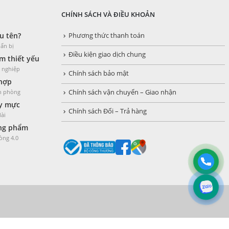
CHÍNH SÁCH VÀ ĐIỀU KHOẢN
u tên?
Phương thức thanh toán
ẩn bị
Điều kiện giao dịch chung
 thiết yếu
h nghiệp
Chính sách bảo mật
 hợp
ăn phòng
Chính sách vận chuyển – Giao nhận
y mực
Chính sách Đổi – Trả hàng
dài
òng phẩm
òng 4.0