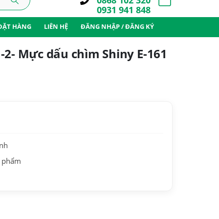
0868 102 320
0931 941 848
ĐẶT HÀNG
LIÊN HỆ
ĐĂNG NHẬP / ĐĂNG KÝ
-2- Mực dấu chìm Shiny E-161
ành
n phẩm