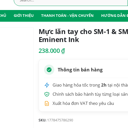
CHỦ
GIỚI THIỆU
THANH TOÁN - VẬN CHUYỂN
HƯỚNG DẪN 
Mực lăn tay cho SM-1 & SM
Eminent Ink
238.000
₫
Thông tin bán hàng
Giao hàng hỏa tốc trong
2h
tại nội th
Chính sách bảo hành tùy từng loại sả
Xuất hóa đơn VAT theo yêu cầu
SKU:
1778475786290