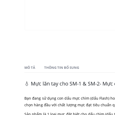
MÔ TẢ
THÔNG TIN BỔ SUNG
💧 Mực lăn tay cho SM-1 & SM-2- Mực 
Bạn đang sử dụng con dấu mực chìm (dấu Flash) hoặ
chọn hàng đầu với chất lượng mực đạt tiêu chuẩn q
Sản phẩm là 1 loại mực đặt biệt cho dấu chìm (dấu t