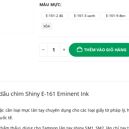
MÀU MỰC
E-161-2 đỏ
E-161-3 xanh
E-161-9 đen
XÓA
THÊM VÀO GIỎ HÀNG
dấu chìm Shiny E-161 Eminent Ink
c cần loại mực lăn tay chuyên dụng cho các loại giấy tờ pháp lý,
uốc tế.
hẩm thấu), dùng cho Tampon lăn tay shiny SM1, SM2, lăn chỉ tay trê