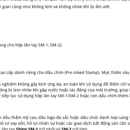
i gian cũng như không lem và không nhòe khi bị ẩm ướt.
ng cho hộp lăn tay SM-1, SM-2).
ao cấp dành riêng cho dấu chìm (Pre-Inked Stamp). Mực thấm sâu
nghiệm không gây kích ứng da, an toàn khi sử dụng để điểm chỉ vâ
ông bị lem nhòe khi gặp nước hoặc tác động của môi trường, giúp l
hể tiếp tục sử dụng hộp lăn tay SM-1/SM-2 hoặc con dấu chìm thêm
dấu thẩm mỹ cao, dấu logo đa sắc hoặc dấu chức danh loại sang 
 sơ vay vốn, hồ sơ nhân sự hoặc các giao dịch bất động sản cần x
 lăn tay
Shiny SM-1
(cỡ nhỏ) và
SM-2
(cỡ lớn).