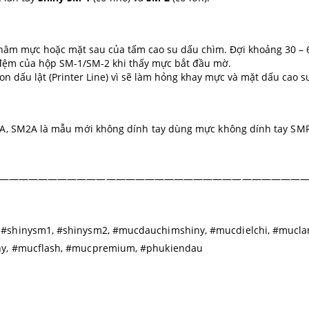
châm mực hoặc mặt sau của tấm cao su dấu chìm. Đợi khoảng 30 –
 đệm của hộp SM-1/SM-2 khi thấy mực bắt đầu mờ.
n dấu lật (Printer Line) vì sẽ làm hỏng khay mực và mặt dấu cao s
2A, SM2A là mẫu mới không dính tay dùng mực không dính tay SM
————————————————————————————————
#shinysm1, #shinysm2, #mucdauchimshiny, #mucdielchi, #mucla
ny, #mucflash, #mucpremium, #phukiendau