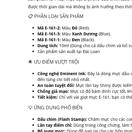
được thời gian dài mà không bị ảnh hưởng theo thờ
📋 PHÂN LOẠI SẢN PHẨM
Mã E-161-2:
Màu
Đỏ
(Red).
Mã E-161-3:
Màu
Xanh Dương
(Blue).
Mã E-161-1:
Màu
Đen
(Black).
Dung tích:
10ml (Dùng cho cả dấu chìm và bổ su
Sản phẩm sản xuất tại Đài Loan
🌟 ƯU ĐIỂM VƯỢT TRỘI
Công nghệ Eminent Ink:
Đây là dòng mực dầu c
đến từng chi tiết nhỏ nhất.
An toàn tuyệt đối:
Mực lăn tay Shiny được kiểm 
Chống giả mạo:
Mực có độ bám dính cực tốt, kh
Tiết kiệm:
Chỉ với vài giọt mực E-161, bạn có t
💡 ỨNG DỤNG PHỔ BIẾN
Dấu chìm (Flash Stamp):
Châm mực cho các con 
Lăn tay điểm chỉ:
Dùng trong công chứng, làm hồ
Bổ sung mực:
Dùng để nạp lại cho các hộp mực