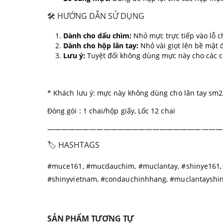
🛠️ HƯỚNG DẪN SỬ DỤNG
Dành cho dấu chìm:
Nhỏ mực trực tiếp vào lỗ 
Dành cho hộp lăn tay:
Nhỏ vài giọt lên bề mặt
Lưu ý:
Tuyệt đối không dùng mực này cho các co
* Khách lưu ý: mực này không dùng cho lăn tay sm
Đóng gói : 1 chai/hộp giấy, Lốc 12 chai
—————————————————————————
🏷️ HASHTAGS
#muce161, #mucdauchim, #muclantay, #shinye161, 
#shinyvietnam, #condauchinhhang, #muclantayshi
SẢN PHẨM TƯƠNG TỰ