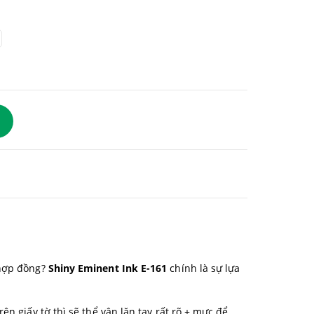
 hợp đồng?
Shiny Eminent Ink E-161
chính là sự lựa
n giấy tờ thì sẽ thể vân lăn tay rất rõ + mực để