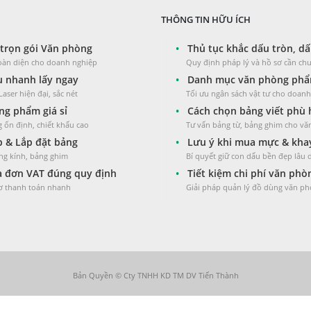
THÔNG TIN HỮU ÍCH
trọn gói Văn phòng
•
Thủ tục khắc dấu tròn, dấ
toàn diện cho doanh nghiệp
Quy định pháp lý và hồ sơ cần chu
 nhanh lấy ngay
•
Danh mục văn phòng phẩm
aser hiện đại, sắc nét
Tối ưu ngân sách vật tư cho doan
g phẩm giá sỉ
•
Cách chọn bảng viết phù
 ổn định, chiết khấu cao
Tư vấn bảng từ, bảng ghim cho v
 & Lắp đặt bảng
•
Lưu ý khi mua mực & kha
ng kính, bảng ghim
Bí quyết giữ con dấu bền đẹp lâu 
 đơn VAT đúng quy định
•
Tiết kiệm chi phí văn ph
sơ thanh toán nhanh
Giải pháp quản lý đồ dùng văn ph
Bản Quyền © Cty TNHH KD TM DV Tiến Thành