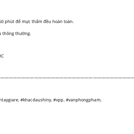
 60 phút để mực thấm đều hoàn toàn.
u thông thường.
RC
————————————————————————————————
ntaygiare, #khacdaushiny, #vpp, #vanphongpham,