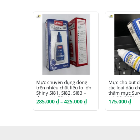
Sản phẩm này có nhiều biến thể. Các tùy chọn có thể được chọn trên trang sản phẩm
Sản phẩm này có nhiều biến thể. Các tùy chọn có thể được chọn trên trang sản phẩm
Mực chuyên dụng đóng
Mực cho bút d
trên nhiều chất liệu lọ lớn
các loại dấu c
Shiny SI81, SI82, SI83 –
thấm mực Sur
dung tích 55ml
Ink SQ-2051 /
Khoảng
285.000
₫
–
425.000
₫
175.000
₫
SQ-2053
giá:
từ
285.000 ₫
đến
425.000 ₫