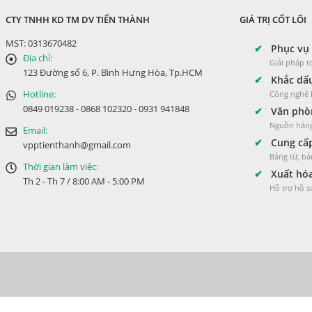
CTY TNHH KD TM DV TIẾN THÀNH
GIÁ TRỊ CỐT LÕI
MST: 0313670482
✔
Phục vụ 
Địa chỉ:
Giải pháp 
123 Đường số 6, P. Bình Hưng Hòa, Tp.HCM
✔
Khắc dấu
Hotline:
Công nghệ L
0849 019238 - 0868 102320 - 0931 941848
✔
Văn phòn
Nguồn hàng
Email:
✔
Cung cấp
vpptienthanh@gmail.com
Bảng từ, bả
Thời gian làm việc:
✔
Xuất hóa
Th 2 - Th 7 / 8:00 AM - 5:00 PM
Hỗ trợ hồ 