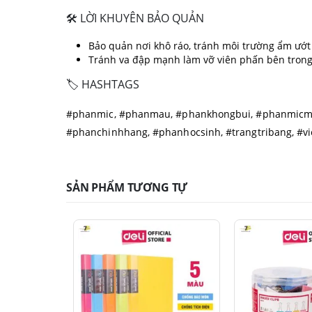
🛠️ LỜI KHUYÊN BẢO QUẢN
Bảo quản nơi khô ráo, tránh môi trường ẩm ướt
Tránh va đập mạnh làm vỡ viên phấn bên trong
🏷️ HASHTAGS
#phanmic, #phanmau, #phankhongbui, #phanmicma
#phanchinhhang, #phanhocsinh, #trangtribang, #v
SẢN PHẨM TƯƠNG TỰ