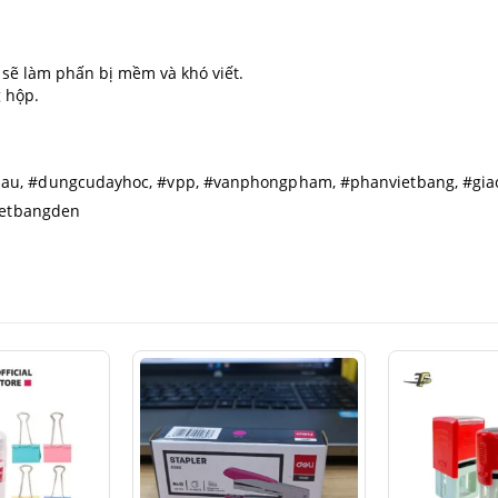
 sẽ làm phấn bị mềm và khó viết.
 hộp.
u, #dungcudayhoc, #vpp, #vanphongpham, #phanvietbang, #gi
ietbangden