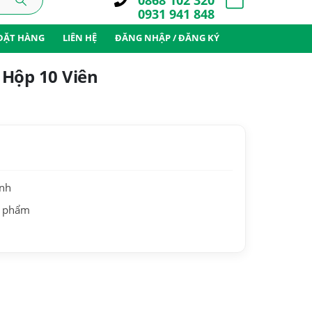
0868 102 320
0931 941 848
ĐẶT HÀNG
LIÊN HỆ
ĐĂNG NHẬP / ĐĂNG KÝ
 Hộp 10 Viên
ành
n phẩm