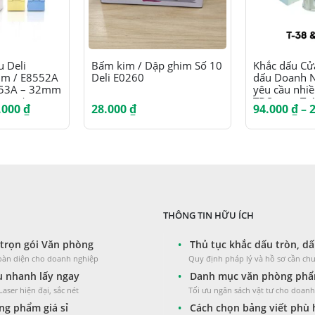
Sản phẩm này có nhiều biến thể. Các tùy chọn có thể được chọn trên trang sản phẩm
 Deli
Bấm kim / Dập ghim Số 10
Khắc dấu Cử
m / E8552A
Deli E0260
dấu Doanh N
553A – 32mm
yêu cầu nhi
5mm /
TDStamp T-41
Khoảng
.000
₫
28.000
₫
94.000
₫
–
m / E8556A
614 / T-714 
giá:
37
914
từ
37.200 ₫
đến
90.000 ₫
THÔNG TIN HỮU ÍCH
trọn gói Văn phòng
•
Thủ tục khắc dấu tròn, dấ
toàn diện cho doanh nghiệp
Quy định pháp lý và hồ sơ cần chu
 nhanh lấy ngay
•
Danh mục văn phòng phẩm
aser hiện đại, sắc nét
Tối ưu ngân sách vật tư cho doan
g phẩm giá sỉ
•
Cách chọn bảng viết phù