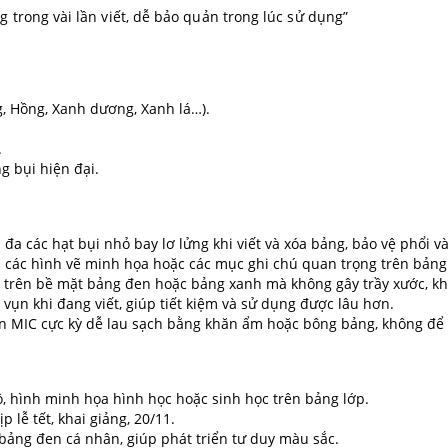
trong vài lần viết, dễ bảo quản trong lúc sử dụng”
, Hồng, Xanh dương, Xanh lá…).
.
 bụi hiện đại.
 đa các hạt bụi nhỏ bay lơ lửng khi viết và xóa bảng, bảo vệ phổi và
các hình vẽ minh họa hoặc các mục ghi chú quan trọng trên bảng t
trên bề mặt bảng đen hoặc bảng xanh mà không gây trầy xước, k
 vụn khi đang viết, giúp tiết kiệm và sử dụng được lâu hơn.
MIC cực kỳ dễ lau sạch bằng khăn ẩm hoặc bông bảng, không để 
 hình minh họa hình học hoặc sinh học trên bảng lớp.
p lễ tết, khai giảng, 20/11.
 bảng đen cá nhân, giúp phát triển tư duy màu sắc.