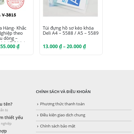
Sản phẩm này có nhiều biến thể. Các tùy chọn có thể được chọn trên trang sản phẩm
Sản phẩm này có nhiều biến thể. Các tùy chọn có thể được chọn trên trang sản phẩm
a Hàng- Khắc
Túi đựng hồ sơ kéo khóa
Thước cứn
ghiệp theo
Deli A4 – 5588 / A5 – 5589
20cm (SR-0
ều dòng –
03)
4 / T-514 / T-
Khoảng
Khoảng
255.000
₫
13.000
₫
–
20.000
₫
6.000
₫
/ T-814 / T-
giá:
giá:
từ
từ
94.000 ₫
13.000 ₫
đến
đến
255.000 ₫
20.000 ₫
CHÍNH SÁCH VÀ ĐIỀU KHOẢN
u tên?
Phương thức thanh toán
ẩn bị
Điều kiện giao dịch chung
 thiết yếu
h nghiệp
Chính sách bảo mật
 hợp