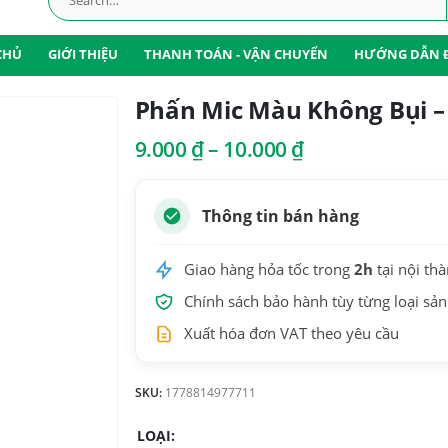
CHỦ
GIỚI THIỆU
THANH TOÁN - VẬN CHUYỂN
HƯỚNG DẪN 
Phấn Mic Màu Không Bụi –
Khoảng
9.000
₫
–
10.000
₫
giá:
từ
9.000 ₫
Thông tin bán hàng
đến
10.000 ₫
Giao hàng hỏa tốc trong
2h
tại nội th
Chính sách bảo hành tùy từng loại sả
Xuất hóa đơn VAT theo yêu cầu
SKU:
1778814977711
LOẠI