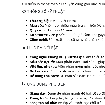
Ưu điểm là mang theo di chuyển cũng gọn nhẹ, dùng 
📋 THÔNG SỐ KỸ THUẬT
Thương hiệu:
MIC (Việt Nam).
Màu sắc:
Phối hợp nhiều màu trong 1 hộp (Vàng
Quy cách:
Hộp nhỏ
10 viên
.
Kích thước viên phấn:
Chuẩn (dễ cầm, khó gãy)
Công nghệ:
Sản xuất theo công nghệ phấn không
🌟 ƯU ĐIỂM NỔI BẬT
Công nghệ Không Bụi (Dustless):
Giảm thiểu tối
Màu sắc rực rỡ:
Màu phấn đậm, tươi sáng, giúp 
Viết êm, nhẹ tay:
Viên phấn mềm mịn, lướt nhẹ 
Độ bền cao:
Phấn có độ nén chắc chắn, ít bị gãy
Dễ dàng xóa sạch:
Dù màu sắc đậm nhưng phấn 
💡 ỨNG DỤNG PHỔ BIẾN
Giảng dạy:
Dùng để nhấn mạnh đề bài, vẽ sơ đồ,
Trang trí:
Vẽ bảng tin, trang trí bảng lớp nhân dị
Sáng tạo tại nhà:
Bé tập vẽ tranh, học chữ trên