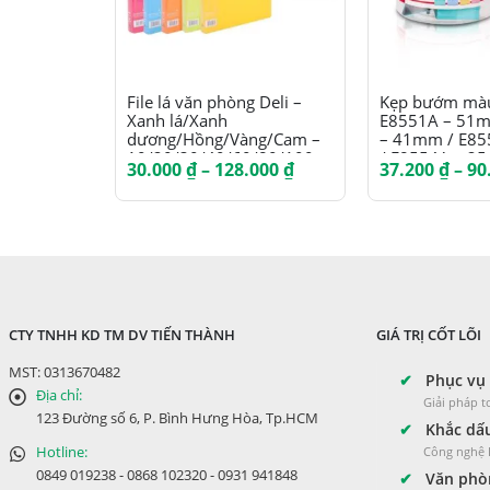
Sản phẩm này có nhiều biến thể. Các tùy chọn có thể được chọn trên trang sản phẩm
Sản phẩm này có nhiều biến thể. Các tùy chọn có thể được chọn trên trang sản phẩm
File lá văn phòng Deli –
Kẹp bướm màu
Xanh lá/Xanh
E8551A – 51m
dương/Hồng/Vàng/Cam –
– 41mm / E8
10/20/30/40/60/80/100 lá
/ E8554A – 2
Khoảng
30.000
₫
–
128.000
₫
37.200
₫
–
90
– 1 chiếc –
E8555A – 19m
giá:
E5031/E5032/E5033/E5034/E5035/E5036/E50
– 15mm
từ
30.000 ₫
đến
128.000 ₫
CTY TNHH KD TM DV TIẾN THÀNH
GIÁ TRỊ CỐT LÕI
MST: 0313670482
✔
Phục vụ 
Địa chỉ:
Giải pháp 
123 Đường số 6, P. Bình Hưng Hòa, Tp.HCM
✔
Khắc dấu
Hotline:
Công nghệ L
0849 019238 - 0868 102320 - 0931 941848
✔
Văn phòn