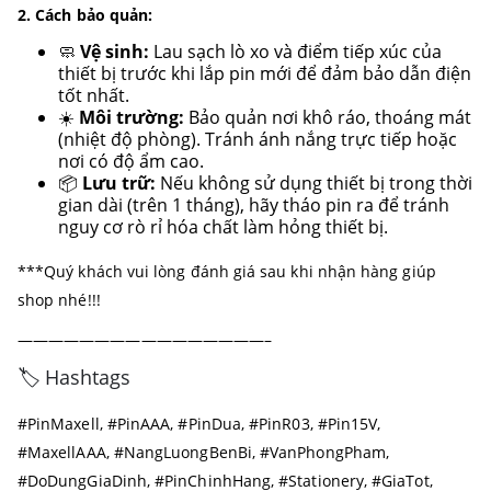
2. Cách bảo quản:
🧼
Vệ sinh:
Lau sạch lò xo và điểm tiếp xúc của
thiết bị trước khi lắp pin mới để đảm bảo dẫn điện
tốt nhất.
☀️
Môi trường:
Bảo quản nơi khô ráo, thoáng mát
(nhiệt độ phòng). Tránh ánh nắng trực tiếp hoặc
nơi có độ ẩm cao.
📦
Lưu trữ:
Nếu không sử dụng thiết bị trong thời
gian dài (trên 1 tháng), hãy tháo pin ra để tránh
nguy cơ rò rỉ hóa chất làm hỏng thiết bị.
***Quý khách vui lòng đánh giá sau khi nhận hàng giúp
shop nhé!!!
————————————————–
🏷️ Hashtags
#PinMaxell, #PinAAA, #PinDua, #PinR03, #Pin15V,
#MaxellAAA, #NangLuongBenBi, #VanPhongPham,
#DoDungGiaDinh, #PinChinhHang, #Stationery, #GiaTot,