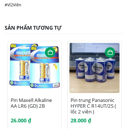
#Vỉ2Viên
SẢN PHẨM TƯƠNG TỰ
Pin Maxell Alkaline
Pin trung Panasonic
AA LR6 (GD) 2B
HYPER C R14UT/2S (
lốc 2 viên )
26.000
₫
28.000
₫