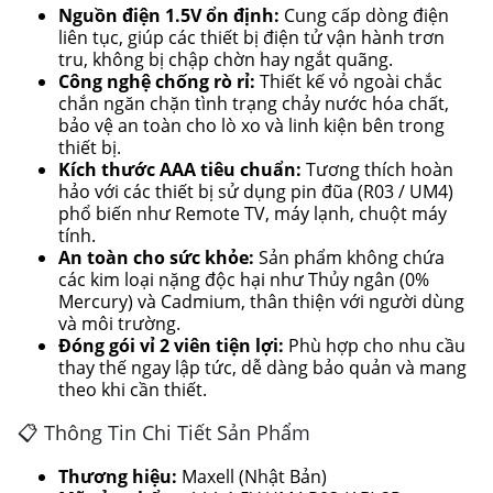
Nguồn điện 1.5V ổn định:
Cung cấp dòng điện
liên tục, giúp các thiết bị điện tử vận hành trơn
tru, không bị chập chờn hay ngắt quãng.
Công nghệ chống rò rỉ:
Thiết kế vỏ ngoài chắc
chắn ngăn chặn tình trạng chảy nước hóa chất,
bảo vệ an toàn cho lò xo và linh kiện bên trong
thiết bị.
Kích thước AAA tiêu chuẩn:
Tương thích hoàn
hảo với các thiết bị sử dụng pin đũa (R03 / UM4)
phổ biến như Remote TV, máy lạnh, chuột máy
tính.
An toàn cho sức khỏe:
Sản phẩm không chứa
các kim loại nặng độc hại như Thủy ngân (0%
Mercury) và Cadmium, thân thiện với người dùng
và môi trường.
Đóng gói vỉ 2 viên tiện lợi:
Phù hợp cho nhu cầu
thay thế ngay lập tức, dễ dàng bảo quản và mang
theo khi cần thiết.
📋 Thông Tin Chi Tiết Sản Phẩm
Thương hiệu:
Maxell (Nhật Bản)