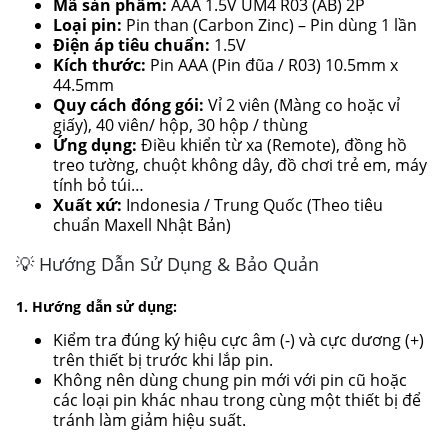
Mã sản phẩm:
AAA 1.5V UM4 R03 (AB) 2P
Loại pin:
Pin than (Carbon Zinc) – Pin dùng 1 lần
Điện áp tiêu chuẩn:
1.5V
Kích thước:
Pin AAA (Pin đũa / R03) 10.5mm x
44.5mm
Quy cách đóng gói:
Vỉ 2 viên (Màng co hoặc vỉ
giấy), 40 viên/ hộp, 30 hộp / thùng
Ứng dụng:
Điều khiển từ xa (Remote), đồng hồ
treo tường, chuột không dây, đồ chơi trẻ em, máy
tính bỏ túi…
Xuất xứ:
Indonesia / Trung Quốc (Theo tiêu
chuẩn Maxell Nhật Bản)
💡 Hướng Dẫn Sử Dụng & Bảo Quản
1. Hướng dẫn sử dụng:
Kiểm tra đúng ký hiệu cực âm (-) và cực dương (+)
trên thiết bị trước khi lắp pin.
Không nên dùng chung pin mới với pin cũ hoặc
các loại pin khác nhau trong cùng một thiết bị để
tránh làm giảm hiệu suất.