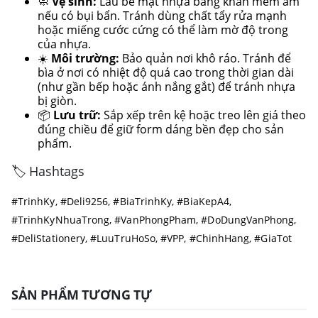
🧼
Vệ sinh:
Lau bề mặt nhựa bằng khăn mềm ẩm
nếu có bụi bẩn. Tránh dùng chất tẩy rửa mạnh
hoặc miếng cước cứng có thể làm mờ độ trong
của nhựa.
☀️
Môi trường:
Bảo quản nơi khô ráo. Tránh để
bìa ở nơi có nhiệt độ quá cao trong thời gian dài
(như gần bếp hoặc ánh nắng gắt) để tránh nhựa
bị giòn.
📦
Lưu trữ:
Sắp xếp trên kệ hoặc treo lên giá theo
đúng chiều để giữ form dáng bền đẹp cho sản
phẩm.
🏷️ Hashtags
#TrinhKy, #Deli9256, #BiaTrinhKy, #BiaKepA4,
#TrinhKyNhuaTrong, #VanPhongPham, #DoDungVanPhong,
#DeliStationery, #LuuTruHoSo, #VPP, #ChinhHang, #GiaTot
SẢN PHẨM TƯƠNG TỰ