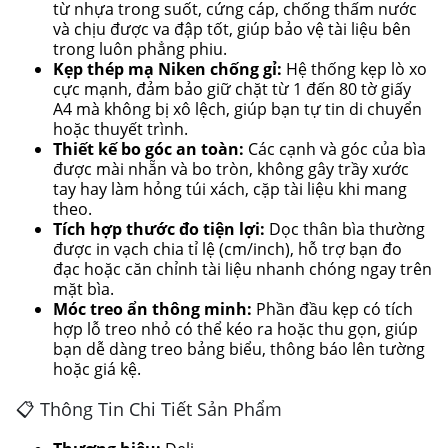
từ nhựa trong suốt, cứng cáp, chống thấm nước
và chịu được va đập tốt, giúp bảo vệ tài liệu bên
trong luôn phẳng phiu.
Kẹp thép mạ Niken chống gỉ:
Hệ thống kẹp lò xo
cực mạnh, đảm bảo giữ chặt từ 1 đến 80 tờ giấy
A4 mà không bị xô lệch, giúp bạn tự tin di chuyển
hoặc thuyết trình.
Thiết kế bo góc an toàn:
Các cạnh và góc của bìa
được mài nhẵn và bo tròn, không gây trầy xước
tay hay làm hỏng túi xách, cặp tài liệu khi mang
theo.
Tích hợp thước đo tiện lợi:
Dọc thân bìa thường
được in vạch chia tỉ lệ (cm/inch), hỗ trợ bạn đo
đạc hoặc căn chỉnh tài liệu nhanh chóng ngay trên
mặt bìa.
Móc treo ẩn thông minh:
Phần đầu kẹp có tích
hợp lỗ treo nhỏ có thể kéo ra hoặc thu gọn, giúp
bạn dễ dàng treo bảng biểu, thông báo lên tường
hoặc giá kệ.
📋 Thông Tin Chi Tiết Sản Phẩm