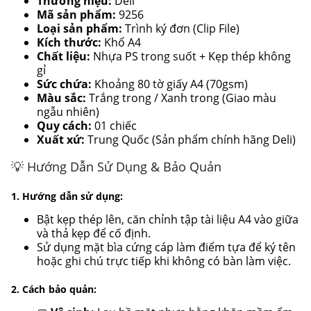
Thương hiệu:
Deli
Mã sản phẩm:
9256
Loại sản phẩm:
Trình ký đơn (Clip File)
Kích thước:
Khổ A4
Chất liệu:
Nhựa PS trong suốt + Kẹp thép không
gỉ
Sức chứa:
Khoảng 80 tờ giấy A4 (70gsm)
Màu sắc:
Trắng trong / Xanh trong (Giao màu
ngẫu nhiên)
Quy cách:
01 chiếc
Xuất xứ:
Trung Quốc (Sản phẩm chính hãng Deli)
💡 Hướng Dẫn Sử Dụng & Bảo Quản
1. Hướng dẫn sử dụng:
Bật kẹp thép lên, căn chỉnh tập tài liệu A4 vào giữa
và thả kẹp để cố định.
Sử dụng mặt bìa cứng cáp làm điểm tựa để ký tên
hoặc ghi chú trực tiếp khi không có bàn làm việc.
2. Cách bảo quản: