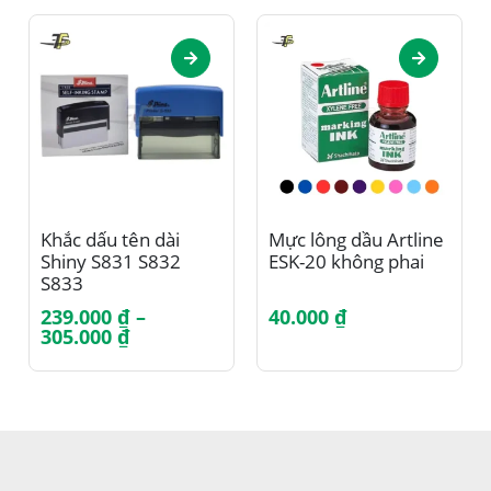
Sản phẩm này có nhiều biến thể. Các tùy chọn có thể được chọn trên trang sản phẩm
Sản phẩm này có nhiều biến thể. Các tùy chọn có thể được chọn trên trang sản phẩm
Khắc dấu tên dài
Mực lông dầu Artline
Shiny S831 S832
ESK-20 không phai
S833
239.000
₫
–
40.000
₫
Khoảng
305.000
₫
giá:
từ
239.000 ₫
đến
305.000 ₫