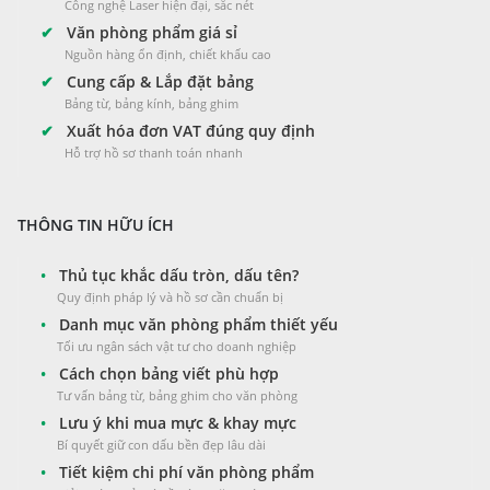
Công nghệ Laser hiện đại, sắc nét
✔
Văn phòng phẩm giá sỉ
Nguồn hàng ổn định, chiết khấu cao
✔
Cung cấp & Lắp đặt bảng
Bảng từ, bảng kính, bảng ghim
✔
Xuất hóa đơn VAT đúng quy định
Hỗ trợ hồ sơ thanh toán nhanh
THÔNG TIN HỮU ÍCH
•
Thủ tục khắc dấu tròn, dấu tên?
Quy định pháp lý và hồ sơ cần chuẩn bị
•
Danh mục văn phòng phẩm thiết yếu
Tối ưu ngân sách vật tư cho doanh nghiệp
•
Cách chọn bảng viết phù hợp
Tư vấn bảng từ, bảng ghim cho văn phòng
•
Lưu ý khi mua mực & khay mực
Bí quyết giữ con dấu bền đẹp lâu dài
•
Tiết kiệm chi phí văn phòng phẩm