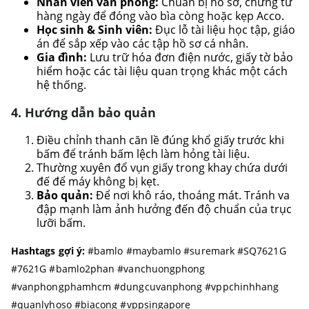
Nhân viên văn phòng:
Chuẩn bị hồ sơ, chứng từ
hàng ngày để đóng vào bìa còng hoặc kẹp Acco.
Học sinh & Sinh viên:
Đục lỗ tài liệu học tập, giáo
án để sắp xếp vào các tập hồ sơ cá nhân.
Gia đình:
Lưu trữ hóa đơn điện nước, giấy tờ bảo
hiểm hoặc các tài liệu quan trọng khác một cách
hệ thống.
4. Hướng dẫn bảo quản
Điều chỉnh thanh căn lề đúng khổ giấy trước khi
bấm để tránh bấm lệch làm hỏng tài liệu.
Thường xuyên đổ vụn giấy trong khay chứa dưới
đế để máy không bị kẹt.
Bảo quản:
Để nơi khô ráo, thoáng mát. Tránh va
đập mạnh làm ảnh hưởng đến độ chuẩn của trục
lưỡi bấm.
Hashtags gợi ý:
#bamlo #maybamlo #suremark #SQ7621G
#7621G #bamlo2phan #vanchuongphong
#vanphongphamhcm #dungcuvanphong #vppchinhhang
#quanlyhoso #biacong #vppsingapore