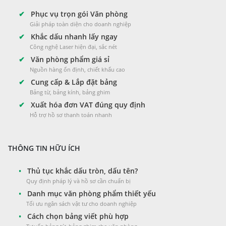
✔
Phục vụ trọn gói Văn phòng
Giải pháp toàn diện cho doanh nghiệp
✔
Khắc dấu nhanh lấy ngay
Công nghệ Laser hiện đại, sắc nét
✔
Văn phòng phẩm giá sỉ
Nguồn hàng ổn định, chiết khấu cao
✔
Cung cấp & Lắp đặt bảng
Bảng từ, bảng kính, bảng ghim
✔
Xuất hóa đơn VAT đúng quy định
Hỗ trợ hồ sơ thanh toán nhanh
THÔNG TIN HỮU ÍCH
•
Thủ tục khắc dấu tròn, dấu tên?
Quy định pháp lý và hồ sơ cần chuẩn bị
•
Danh mục văn phòng phẩm thiết yếu
Tối ưu ngân sách vật tư cho doanh nghiệp
•
Cách chọn bảng viết phù hợp