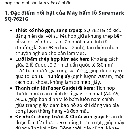
hợp cho mọi bàn làm việc cá nhân.
1. Đặc điểm nổi bật của Máy bấm lỗ Suremark
SQ-7621G
Thiết kế nhỏ gọn, sang trọng:
SQ-7621G có kiểu
dáng hiện đại với sự kết hợp giữa khung thép bền
bỉ và lớp vỏ nhựa cao cấp phối màu tinh tế
(thường là Xám/Đen hoặc Xanh), tạo điểm nhấn
chuyên nghiệp cho bàn làm việc.
Lưỡi bấm thép hợp kim sắc bén:
Khoảng cách
giữa 2 lỗ được cố định chuẩn quốc tế (80mm).
Lưỡi bấm được gia công kỹ lưỡng, giúp đục xuyên
qua tối đa
10 – 12 tờ giấy
(định lượng 70gsm) một
cách dứt khoát, không làm xơ mép giấy.
Thanh căn lề (Paper Guide) đi kèm:
Tích hợp
thước nhựa căn chỉnh khổ giấy linh hoạt (A4, A5,
A6…), giúp bạn định vị lỗ bấm luôn nằm chính
giữa trang giấy, đảm bảo hồ sơ khi đóng vào bìa
còng luôn thẳng hàng và đẹp mắt.
Đế nhựa chống trượt & Chứa vụn giấy:
Phần đế
được làm từ nhựa dẻo chống trơn trượt, giúp máy
đứng vững khi bấm. Đồng thời, đây cũng là khay