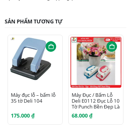
SẢN PHẨM TƯƠNG TỰ
Máy đục lỗ – bấm lỗ
Máy Đục / Bấm Lỗ
35 tờ Deli 104
Deli E0112 Đục Lỗ 10
Tờ Punch Bền Đẹp Là
Sự Lựa Chọn Hàng
175.000
₫
68.000
₫
Đầu Trong Công Sở
Văn Phòng Học Sinh