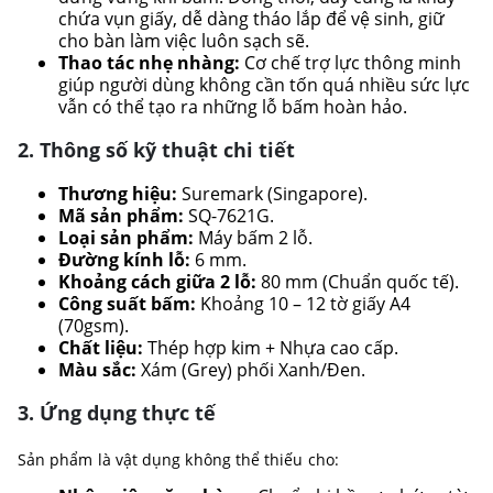
chứa vụn giấy, dễ dàng tháo lắp để vệ sinh, giữ
cho bàn làm việc luôn sạch sẽ.
Thao tác nhẹ nhàng:
Cơ chế trợ lực thông minh
giúp người dùng không cần tốn quá nhiều sức lực
vẫn có thể tạo ra những lỗ bấm hoàn hảo.
2. Thông số kỹ thuật chi tiết
Thương hiệu:
Suremark (Singapore).
Mã sản phẩm:
SQ-7621G.
Loại sản phẩm:
Máy bấm 2 lỗ.
Đường kính lỗ:
6 mm.
Khoảng cách giữa 2 lỗ:
80 mm (Chuẩn quốc tế).
Công suất bấm:
Khoảng 10 – 12 tờ giấy A4
(70gsm).
Chất liệu:
Thép hợp kim + Nhựa cao cấp.
Màu sắc:
Xám (Grey) phối Xanh/Đen.
3. Ứng dụng thực tế
Sản phẩm là vật dụng không thể thiếu cho: