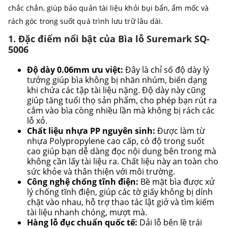
chắc chắn, giúp bảo quản tài liệu khỏi bụi bẩn, ẩm mốc và
rách góc trong suốt quá trình lưu trữ lâu dài.
1. Đặc điểm nổi bật của Bìa lỗ Suremark SQ-
5006
Độ dày 0.06mm ưu việt:
Đây là chỉ số độ dày lý
tưởng giúp bìa không bị nhăn nhúm, biến dạng
khi chứa các tập tài liệu nặng. Độ dày này cũng
giúp tăng tuổi thọ sản phẩm, cho phép bạn rút ra
cắm vào bìa còng nhiều lần mà không bị rách các
lỗ xỏ.
Chất liệu nhựa PP nguyên sinh:
Được làm từ
nhựa Polypropylene cao cấp, có độ trong suốt
cao giúp bạn dễ dàng đọc nội dung bên trong mà
không cần lấy tài liệu ra. Chất liệu này an toàn cho
sức khỏe và thân thiện với môi trường.
Công nghệ chống tĩnh điện:
Bề mặt bìa được xử
lý chống tĩnh điện, giúp các tờ giấy không bị dính
chặt vào nhau, hỗ trợ thao tác lật giở và tìm kiếm
tài liệu nhanh chóng, mượt mà.
Hàng lỗ đục chuẩn quốc tế:
Dải lỗ bên lề trái