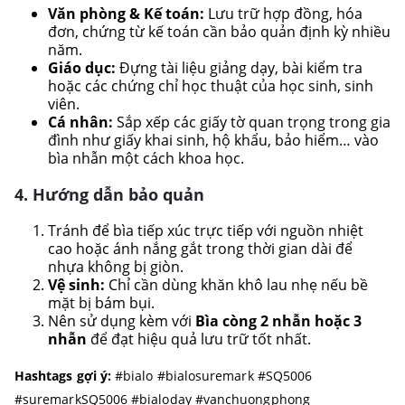
Văn phòng & Kế toán:
Lưu trữ hợp đồng, hóa
đơn, chứng từ kế toán cần bảo quản định kỳ nhiều
năm.
Giáo dục:
Đựng tài liệu giảng dạy, bài kiểm tra
hoặc các chứng chỉ học thuật của học sinh, sinh
viên.
Cá nhân:
Sắp xếp các giấy tờ quan trọng trong gia
đình như giấy khai sinh, hộ khẩu, bảo hiểm… vào
bìa nhẫn một cách khoa học.
4. Hướng dẫn bảo quản
Tránh để bìa tiếp xúc trực tiếp với nguồn nhiệt
cao hoặc ánh nắng gắt trong thời gian dài để
nhựa không bị giòn.
Vệ sinh:
Chỉ cần dùng khăn khô lau nhẹ nếu bề
mặt bị bám bụi.
Nên sử dụng kèm với
Bìa còng 2 nhẫn hoặc 3
nhẫn
để đạt hiệu quả lưu trữ tốt nhất.
Hashtags gợi ý:
#bialo #bialosuremark #SQ5006
#suremarkSQ5006 #bialoday #vanchuongphong