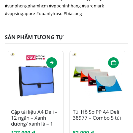
#vanphongphamhcm #vppchinhhang #suremark
#vppsingapore #quanlyhoso #biacong
SẢN PHẨM TƯƠNG TỰ
Sản phẩm này có nhiều biến thể. Các tùy chọn có thể được chọn trên trang sản phẩm
Cặp tài liệu A4 Deli –
Túi Hồ Sơ PP A4 Deli
12 ngăn – Xanh
38977 – Combo 5 túi
dương/ xanh lá – 1
cái – E5559
127.000
₫
82.000
₫