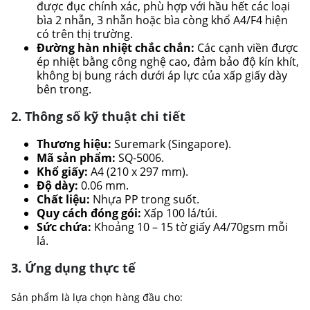
được đục chính xác, phù hợp với hầu hết các loại
bìa 2 nhẫn, 3 nhẫn hoặc bìa còng khổ A4/F4 hiện
có trên thị trường.
Đường hàn nhiệt chắc chắn:
Các cạnh viền được
ép nhiệt bằng công nghệ cao, đảm bảo độ kín khít,
không bị bung rách dưới áp lực của xấp giấy dày
bên trong.
2. Thông số kỹ thuật chi tiết
Thương hiệu:
Suremark (Singapore).
Mã sản phẩm:
SQ-5006.
Khổ giấy:
A4 (210 x 297 mm).
Độ dày:
0.06 mm.
Chất liệu:
Nhựa PP trong suốt.
Quy cách đóng gói:
Xấp 100 lá/túi.
Sức chứa:
Khoảng 10 – 15 tờ giấy A4/70gsm mỗi
lá.
3. Ứng dụng thực tế
Sản phẩm là lựa chọn hàng đầu cho: