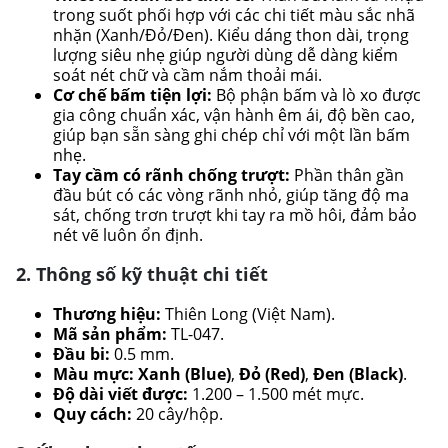
trong suốt phối hợp với các chi tiết màu sắc nhã
nhặn (Xanh/Đỏ/Đen). Kiểu dáng thon dài, trọng
lượng siêu nhẹ giúp người dùng dễ dàng kiểm
soát nét chữ và cầm nắm thoải mái.
Cơ chế bấm tiện lợi:
Bộ phận bấm và lò xo được
gia công chuẩn xác, vận hành êm ái, độ bền cao,
giúp bạn sẵn sàng ghi chép chỉ với một lần bấm
nhẹ.
Tay cầm có rãnh chống trượt:
Phần thân gần
đầu bút có các vòng rãnh nhỏ, giúp tăng độ ma
sát, chống trơn trượt khi tay ra mồ hôi, đảm bảo
nét vẽ luôn ổn định.
2. Thông số kỹ thuật chi tiết
Thương hiệu:
Thiên Long (Việt Nam).
Mã sản phẩm:
TL-047.
Đầu bi:
0.5 mm.
Màu mực:
Xanh (Blue)
,
Đỏ (Red)
,
Đen (Black)
.
Độ dài viết được:
1.200 – 1.500 mét mực.
Quy cách:
20 cây/hộp.