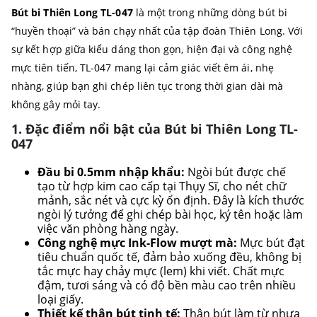
Bút bi Thiên Long TL-047
là một trong những dòng bút bi
“huyền thoại” và bán chạy nhất của tập đoàn Thiên Long. Với
sự kết hợp giữa kiểu dáng thon gọn, hiện đại và công nghệ
mực tiên tiến, TL-047 mang lại cảm giác viết êm ái, nhẹ
nhàng, giúp bạn ghi chép liên tục trong thời gian dài mà
không gây mỏi tay.
1. Đặc điểm nổi bật của Bút bi Thiên Long TL-
047
Đầu bi 0.5mm nhập khẩu:
Ngòi bút được chế
tạo từ hợp kim cao cấp tại Thụy Sĩ, cho nét chữ
mảnh, sắc nét và cực kỳ ổn định. Đây là kích thước
ngòi lý tưởng để ghi chép bài học, ký tên hoặc làm
việc văn phòng hàng ngày.
Công nghệ mực Ink-Flow mượt mà:
Mực bút đạt
tiêu chuẩn quốc tế, đảm bảo xuống đều, không bị
tắc mực hay chảy mực (lem) khi viết. Chất mực
đậm, tươi sáng và có độ bền màu cao trên nhiều
loại giấy.
Thiết kế thân bút tinh tế:
Thân bút làm từ nhựa