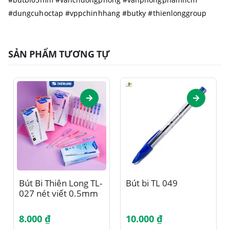
#dungcuhoctap #vppchinhhang #butky #thienlonggroup
SẢN PHẨM TƯƠNG TỰ
Sản phẩm này có nhiều biến thể. Các tùy chọn có thể được chọn trên trang sản phẩm
Sản phẩm này có nhiều biến thể. Các tùy chọn có thể được chọn trên trang sản phẩm
Bút Bi Thiên Long TL-
Bút bi TL 049
027 nét viết 0.5mm
8.000
₫
10.000
₫