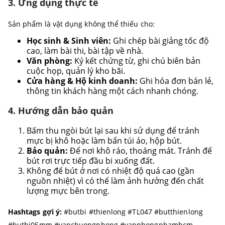
3. Ứng dụng thực tế
Sản phẩm là vật dụng không thể thiếu cho:
Học sinh & Sinh viên:
Ghi chép bài giảng tốc độ
cao, làm bài thi, bài tập về nhà.
Văn phòng:
Ký kết chứng từ, ghi chú biên bản
cuộc họp, quản lý kho bãi.
Cửa hàng & Hộ kinh doanh:
Ghi hóa đơn bán lẻ,
thông tin khách hàng một cách nhanh chóng.
4. Hướng dẫn bảo quản
Bấm thu ngòi bút lại sau khi sử dụng để tránh
mực bị khô hoặc làm bẩn túi áo, hộp bút.
Bảo quản:
Để nơi khô ráo, thoáng mát. Tránh để
bút rơi trực tiếp đầu bi xuống đất.
Không để bút ở nơi có nhiệt độ quá cao (gần
nguồn nhiệt) vì có thể làm ảnh hưởng đến chất
lượng mực bên trong.
Hashtags gợi ý:
#butbi #thienlong #TL047 #butthienlong
#butbi05mm #vanchuongphong #vanphongphamhcm