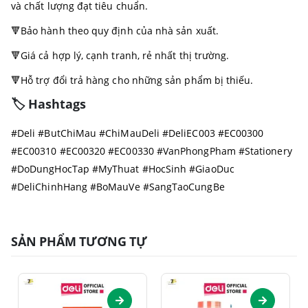
và chất lượng đạt tiêu chuẩn.
🔻Bảo hành theo quy định của nhà sản xuất.
🔻Giá cả hợp lý, cạnh tranh, rẻ nhất thị trường.
🔻Hỗ trợ đổi trả hàng cho những sản phẩm bị thiếu.
🏷️ Hashtags
#Deli #ButChiMau #ChiMauDeli #DeliEC003 #EC00300
#EC00310 #EC00320 #EC00330 #VanPhongPham #Stationery
#DoDungHocTap #MyThuat #HocSinh #GiaoDuc
#DeliChinhHang #BoMauVe #SangTaoCungBe
SẢN PHẨM TƯƠNG TỰ