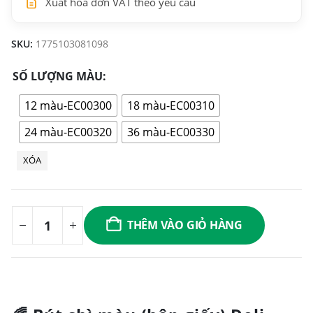
Xuất hóa đơn VAT theo yêu cầu
SKU:
1775103081098
SỐ LƯỢNG MÀU
12 màu-EC00300
18 màu-EC00310
24 màu-EC00320
36 màu-EC00330
XÓA
THÊM VÀO GIỎ HÀNG