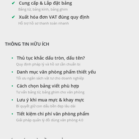
✔
Cung cấp & Lắp đặt bảng
Bảng từ, bảng kính, bảng ghim
✔
Xuất hóa đơn VAT đúng quy định
Hỗ trợ hồ sơ thanh toán nhanh
THÔNG TIN HỮU ÍCH
•
Thủ tục khắc dấu tròn, dấu tên?
Quy định pháp lý và hồ sơ cần chuẩn bị
•
Danh mục văn phòng phẩm thiết yếu
Tối ưu ngân sách vật tư cho doanh nghiệp
•
Cách chọn bảng viết phù hợp
Tư vấn bảng từ, bảng ghim cho văn phòng
•
Lưu ý khi mua mực & khay mực
Bí quyết giữ con dấu bền đẹp lâu dài
•
Tiết kiệm chi phí văn phòng phẩm
Giải pháp quản lý đồ dùng văn phòng 4.0