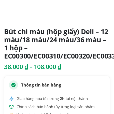
Bút chì màu (hộp giấy) Deli – 12
màu/18 màu/24 màu/36 màu –
1 hộp –
EC00300/EC00310/EC00320/EC003
Khoảng
38.000
₫
–
108.000
₫
giá:
từ
38.000 ₫
Thông tin bán hàng
đến
108.000 ₫
Giao hàng hỏa tốc trong
2h
tại nội thành
Chính sách bảo hành tùy từng loại sản phẩm