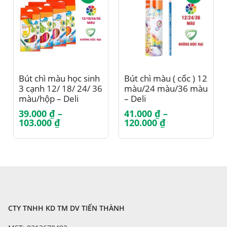
Sản phẩm này có nhiều biến thể. Các tùy chọn có thể được chọn trên trang sản phẩm
Sản phẩm này có nhiều biến thể. Các tùy chọn có thể được chọn trên trang sản phẩm
Bút chì màu học sinh
Bút chì màu ( cốc ) 12
3 cạnh 12/ 18/ 24/ 36
màu/24 màu/36 màu
màu/hộp – Deli
– Deli
EC00200/EC00210/EC00220/EC00230
EC00308/EC00328/EC003
39.000
₫
–
41.000
₫
–
Khoảng
Khoảng
103.000
₫
120.000
₫
giá:
giá:
từ
từ
39.000 ₫
41.000 ₫
đến
đến
103.000 ₫
120.000 ₫
CTY TNHH KD TM DV TIẾN THÀNH