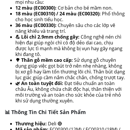
mọi nhu cầu:
12 màu (EC00300):
Cơ bản cho bé mầm non.
18 màu (EC00310) / 24 màu (EC00320):
Phổ thông
cho học sinh tiểu học.
36 màu (EC00330):
Chuyên sâu cho các lớp vẽ
năng khiếu và trang trí.
💪 Lõi chì 2.9mm chống gãy:
Công nghệ nén chì
hiện đại giúp ngòi chì có độ dẻo dai cao, chịu
được lực tì mạnh mà không bị vụn hay gãy ngang
khi đang tô.
🌳 Thân gỗ mềm cao cấp:
Sử dụng gỗ chuyên
dụng giúp việc gọt bút trở nên nhẹ nhàng, không
bị xơ gỗ hay làm tổn thương lõi chì. Thân bút dạng
lục giác giúp cầm nắm chắc chắn, chống trượt tay.
🌿 An toàn tuyệt đối:
Đạt tiêu chuẩn an toàn
châu Âu, không chứa chất độc hại, thân thiện với
môi trường và an toàn cho sức khỏe của trẻ nhỏ
khi sử dụng thường xuyên.
📊 Thông Tin Chi Tiết Sản Phẩm
Thương hiệu:
Deli 🔴
Mã sản phẩm:
EC00300 (12M) / EC00310 (18M) /