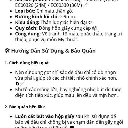
EC00320 (24M) / EC00330 (36M) 📏
Loại bút:
Chì màu thân gỗ.
Đường kính lõi chì:
2.9mm.
Kiểu dáng:
Thân lục giác hiện đại 🎨
Quy cách:
Đóng hộp giấy cứng cáp 📦
Công dụng:
Vẽ tranh, tô màu, phác thảo, trang trí
thiệp, phục vụ môn Mỹ thuật.
🛠️ Hướng Dẫn Sử Dụng & Bảo Quản
1. Cách dùng hiệu quả:
Nên sử dụng gọt chì sắc để đầu chì có độ nhọn
vừa phải, giúp tô các chi tiết nhỏ chính xác hơn.
🔄✅
Khi tô các mảng lớn, hãy nghiêng nhẹ bút để tăng
diện tích tiếp xúc, giúp màu lên đều và mịn hơn.
2. Bảo quản bền lâu:
Luôn cất bút vào hộp giấy
sau khi sử dụng để
bảo vệ đầu chì không bị va chạm dẫn đến gãy ngòi
ngầm bên trong thân gỗ. 🛡️