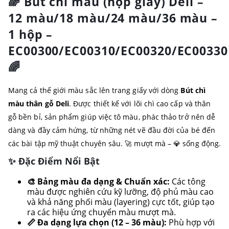
🌈 Bút chì màu (hộp giấy) Deli –
12 màu/18 màu/24 màu/36 màu –
1 hộp –
EC00300/EC00310/EC00320/EC00330
🌈
Mang cả thế giới màu sắc lên trang giấy với dòng
Bút chì
màu thân gỗ Deli
. Được thiết kế với lõi chì cao cấp và thân
gỗ bền bỉ, sản phẩm giúp việc tô màu, phác thảo trở nên dễ
dàng và đầy cảm hứng, từ những nét vẽ đầu đời của bé đến
các bài tập mỹ thuật chuyên sâu. 🚀 mượt mà – 💎 sống động.
✨ Đặc Điểm Nổi Bật
🎨 Bảng màu đa dạng & Chuẩn xác:
Các tông
màu được nghiên cứu kỹ lưỡng, độ phủ màu cao
và khả năng phối màu (layering) cực tốt, giúp tạo
ra các hiệu ứng chuyển màu mượt mà.
📏 Đa dạng lựa chọn (12 – 36 màu):
Phù hợp với