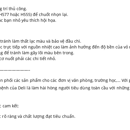
 trí thủ công.
 H577 hoặc H555) để chuốt nhọn lại.
c bạn nhỏ yêu thích hội họa.
tránh làm thất lạc màu và bảo vệ đầu chì.
úc trực tiếp với nguồn nhiệt cao làm ảnh hưởng đến độ bền của vỏ
g để tránh làm gãy lõi màu bên trong.
ơ nuốt phải các chi tiết nhỏ.
———————–
hân phối các sản phẩm cho các đơn vị văn phòng, trường học,… V
mệnh của Deli là làm hài hòng người tiêu dùng toàn cầu với những 
c cam kết:
rõ ràng và chất lượng đạt tiêu chuẩn.