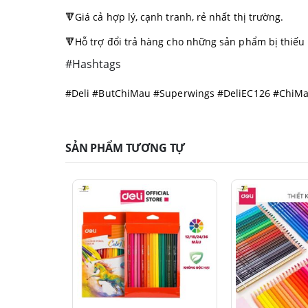
🔻Giá cả hợp lý, cạnh tranh, rẻ nhất thị trường.
🔻Hỗ trợ đổi trả hàng cho những sản phẩm bị thiếu
#Hashtags
#Deli #ButChiMau #Superwings #DeliEC126 #ChiM
SẢN PHẨM TƯƠNG TỰ