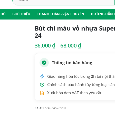
CHỦ
GIỚI THIỆU
THANH TOÁN - VẬN CHUYỂN
HƯỚNG DẪN 
Bút chì màu vỏ nhựa Super
24
Khoảng
36.000
₫
–
68.000
₫
giá:
từ
36.000 ₫
Thông tin bán hàng
đến
68.000 ₫
Giao hàng hỏa tốc trong
2h
tại nội th
Chính sách bảo hành tùy từng loại sả
Xuất hóa đơn VAT theo yêu cầu
SKU:
1774924528910