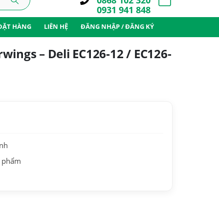
0868 102 320
0931 941 848
ĐẶT HÀNG
LIÊN HỆ
ĐĂNG NHẬP / ĐĂNG KÝ
wings – Deli EC126-12 / EC126-
ành
n phẩm