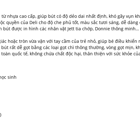
từ nhựa cao cấp, giúp bút có độ dẻo dai nhất định, khó gãy vụn kh
c quyền của Deli cho độ che phủ tốt, màu sắc tươi sáng, dễ dàn
 bút được in hình các nhân vật Jett tia chớp, Donnie thông minh… g
iác hoặc tròn vừa vặn với tay cầm của trẻ nhỏ, giúp bé điều khiển n
t rất dễ gọt bằng các loại gọt chì thông thường, vòng gọt mịn, k
oàn quốc tế, không chứa chất độc hại, thân thiện với sức khỏe của
học sinh
)