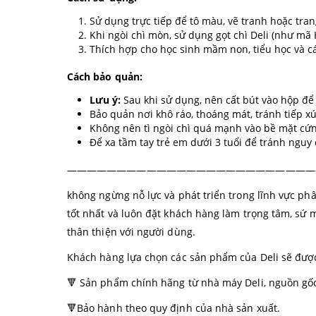
Sử dụng trực tiếp để tô màu, vẽ tranh hoặc trang
Khi ngòi chì mòn, sử dụng gọt chì Deli (như mã
Thích hợp cho học sinh mầm non, tiểu học và cá
Cách bảo quản:
Lưu ý:
Sau khi sử dụng, nên cất bút vào hộp để 
Bảo quản nơi khô ráo, thoáng mát, tránh tiếp x
Không nên tì ngòi chì quá mạnh vào bề mặt cứn
Để xa tầm tay trẻ em dưới 3 tuổi để tránh nguy c
—————————————————————————
không ngừng nỗ lực và phát triển trong lĩnh vực p
tốt nhất và luôn đặt khách hàng làm trọng tâm, sứ 
thân thiện với người dùng.
Khách hàng lựa chọn các sản phẩm của Deli sẽ đượ
🔻 Sản phẩm chính hãng từ nhà máy Deli, nguồn gốc 
🔻Bảo hành theo quy định của nhà sản xuất.