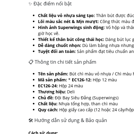
✨ Đặc điểm nổi bật
Chất liệu vỏ nhựa sáng tạo:
Thân bút được đúc 
Lõi màu sắc nét & Mịn mượt:
Công thức màu độ
Hình ảnh Superwings sinh động:
Vỏ hộp và thân
giờ học vẽ.
Thiết kế thân bút công thái học:
Dáng bút lục g
Dễ dàng chuốt nhọn:
Dù làm bằng nhựa nhưng bú
Tuyệt đối an toàn:
Sản phẩm đạt tiêu chuẩn an t
📋 Thông tin chi tiết sản phẩm
Tên sản phẩm:
Bút chì màu vỏ nhựa / Chì màu 
Mã sản phẩm:
*
EC126-12:
Hộp 12 màu
EC126-24:
Hộp 24 màu
Thương hiệu:
Deli
Chủ đề:
Đội Bay Siêu Đẳng (Superwings)
Chất liệu:
Nhựa tổng hợp, than chì màu
Quy cách:
Hộp giấy cao cấp (12 hoặc 24 cây/hộp
🛠 Hướng dẫn sử dụng & Bảo quản
Cách sử dụng: