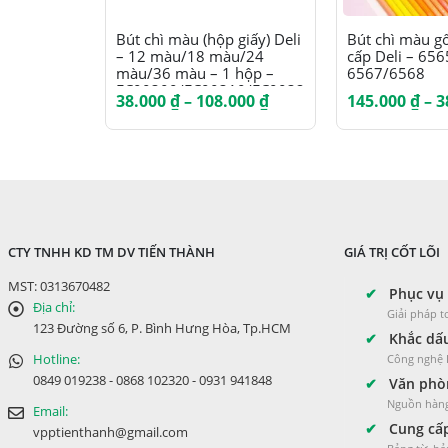
Sản phẩm này có nhiều biến thể. Các tùy chọn có thể được chọn trên trang sản phẩm
Sản phẩm này có nhiều biến thể. Các tùy chọn có thể được chọn trên trang sản phẩm
Bút chì màu (hộp giấy) Deli
Bút chì màu g
– 12 màu/18 màu/24
cấp Deli – 656
màu/36 màu – 1 hộp –
6567/6568
EC00300/EC00310/EC00320/EC00330
Khoảng
38.000
₫
–
108.000
₫
145.000
₫
–
3
giá:
từ
38.000 ₫
đến
108.000 ₫
CTY TNHH KD TM DV TIẾN THÀNH
GIÁ TRỊ CỐT LÕI
MST: 0313670482
✔
Phục vụ 
Địa chỉ:
Giải pháp 
123 Đường số 6, P. Bình Hưng Hòa, Tp.HCM
✔
Khắc dấu
Hotline:
Công nghệ L
0849 019238 - 0868 102320 - 0931 941848
✔
Văn phòn
Nguồn hàng
Email:
✔
Cung cấp
vpptienthanh@gmail.com