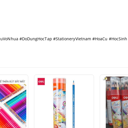
auVoNhua #DoDungHocTap #StationeryVietnam #HoaCu #HocSinh 