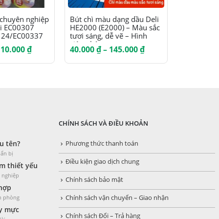
Sản phẩm này có nhiều biến thể. Các tùy chọn có thể được chọn trên trang sản phẩm
Sản phẩm này có nhiều biến thể. Các tùy chọn có thể được chọn trên trang sản phẩm
 chuyên nghiệp
Bút chì màu dạng dầu Deli
Bút chì mà
li EC00307
HE2000 (E2000) – Màu sắc
cạnh 12/ 1
 24/EC00337
tươi sáng, dễ vẽ – Hình
màu/hộp –
siêu nhân
EC00200/
Khoảng
Khoảng
110.000
₫
40.000
₫
–
145.000
₫
39.000
₫
giá:
giá:
từ
từ
46.000 ₫
40.000 ₫
đến
đến
110.000 ₫
145.000 ₫
CHÍNH SÁCH VÀ ĐIỀU KHOẢN
u tên?
Phương thức thanh toán
ẩn bị
Điều kiện giao dịch chung
 thiết yếu
h nghiệp
Chính sách bảo mật
 hợp
ăn phòng
Chính sách vận chuyển – Giao nhận
y mực
Chính sách Đổi – Trả hàng