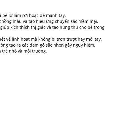
i bé lỡ làm rơi hoặc đè mạnh tay.
g chồng màu và tạo hiệu ứng chuyển sắc mềm mại.
iúp kích thích thị giác và tạo hứng thú cho bé trong
ét vẽ linh hoạt mà không bị trơn trượt hay mỏi tay.
hông tạo ra các dằm gỗ sắc nhọn gây nguy hiểm.
 trẻ nhỏ và môi trường.