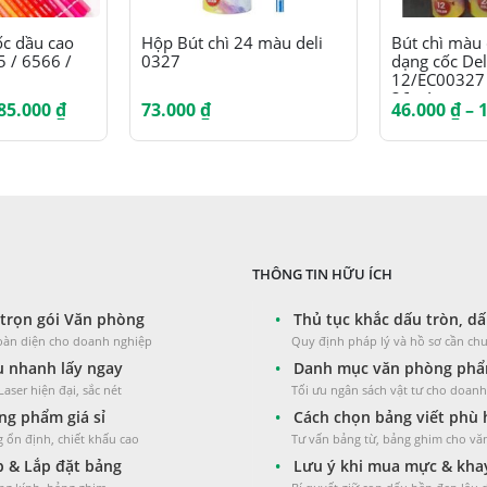
Sản phẩm này có nhiều biến thể. Các tùy chọn có thể được chọn trên trang sản phẩm
ốc dầu cao
Hộp Bút chì 24 màu deli
Bút chì màu
5 / 6566 /
0327
dạng cốc De
12/EC00327
36màu
Khoảng
85.000
₫
73.000
₫
46.000
₫
–
giá:
từ
145.000 ₫
đến
385.000 ₫
THÔNG TIN HỮU ÍCH
trọn gói Văn phòng
•
Thủ tục khắc dấu tròn, dấ
toàn diện cho doanh nghiệp
Quy định pháp lý và hồ sơ cần chu
 nhanh lấy ngay
•
Danh mục văn phòng phẩm
aser hiện đại, sắc nét
Tối ưu ngân sách vật tư cho doan
g phẩm giá sỉ
•
Cách chọn bảng viết phù
 ổn định, chiết khấu cao
Tư vấn bảng từ, bảng ghim cho v
 & Lắp đặt bảng
•
Lưu ý khi mua mực & kha