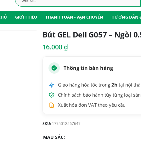
CHỦ
GIỚI THIỆU
THANH TOÁN - VẬN CHUYỂN
HƯỚNG DẪN 
Bút GEL Deli G057 – Ngòi 
16.000
₫
Thông tin bán hàng
Giao hàng hỏa tốc trong
2h
tại nội th
Chính sách bảo hành tùy từng loại sả
Xuất hóa đơn VAT theo yêu cầu
SKU:
1775018567647
MÀU SẮC