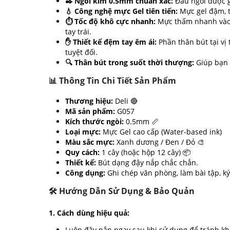
✒️ Ngòi kim 0.5mm chuẩn xác:
Đầu ngòi được gi
💧 Công nghệ mực Gel tiên tiến:
Mực gel đậm, t
⏱️ Tốc độ khô cực nhanh:
Mực thấm nhanh vào s
tay trái.
✋ Thiết kế đệm tay êm ái:
Phần thân bút tại vị 
tuyệt đối.
🔍 Thân bút trong suốt thời thượng:
Giúp bạn d
📊 Thông Tin Chi Tiết Sản Phẩm
Thương hiệu:
Deli 🔴
Mã sản phẩm:
G057
Kích thước ngòi:
0.5mm 📏
Loại mực:
Mực Gel cao cấp (Water-based ink)
Màu sắc mực:
Xanh dương / Đen / Đỏ 🎨
Quy cách:
1 cây (hoặc hộp 12 cây) 📦
Thiết kế:
Bút dạng đậy nắp chắc chắn.
Công dụng:
Ghi chép văn phòng, làm bài tập, ký 
🛠️ Hướng Dẫn Sử Dụng & Bảo Quản
1. Cách dùng hiệu quả:
Luôn đậy nắp ngay sau khi sử dụng để tránh khô