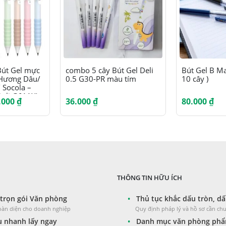
Sản phẩm này có nhiều biến thể. Các tùy chọn có thể được chọn trên trang sản phẩm
Bút Gel mực
combo 5 cây Bút Gel Deli
Bút Gel B Ma
Hương Dâu/
0.5 G30-PR màu tím
10 cây )
 Socola –
Deli G611X)
Khoảng
.000
₫
36.000
₫
80.000
₫
giá:
từ
12.000 ₫
đến
45.000 ₫
THÔNG TIN HỮU ÍCH
trọn gói Văn phòng
•
Thủ tục khắc dấu tròn, dấ
toàn diện cho doanh nghiệp
Quy định pháp lý và hồ sơ cần chu
 nhanh lấy ngay
•
Danh mục văn phòng phẩm