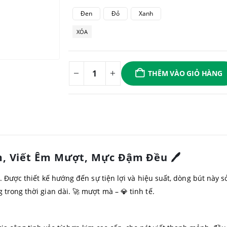
Đen
Đỏ
Xanh
XÓA
THÊM VÀO GIỎ HÀNG
mm, Viết Êm Mượt, Mực Đậm Đều 🖊️
. Được thiết kế hướng đến sự tiện lợi và hiệu suất, dòng bút này 
trong thời gian dài. 🚀 mượt mà – 💎 tinh tế.