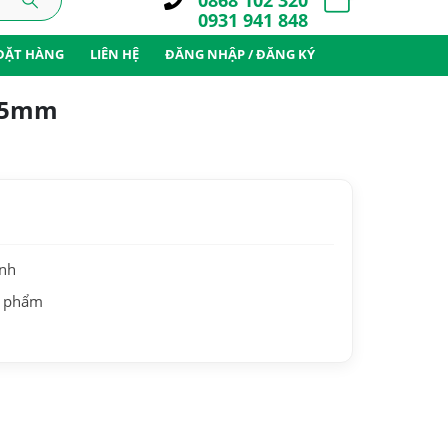
0868 102 320
0931 941 848
ĐẶT HÀNG
LIÊN HỆ
ĐĂNG NHẬP / ĐĂNG KÝ
0.5mm
ành
n phẩm