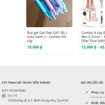
Sản phẩm này có nhiều biến thể. Các tùy chọn có thể được chọn trên trang sản phẩm
Bút gel Gel Deli Q41-BL (
Combo 4 cây 
màu xanh ) – Combo 03
đen 0.5mm – 
cây
Sữa/ Dưa lưới/
Deli EG611X (
18.000
₫
12.000
₫
–
45
CTY TNHH KD TM DV TIẾN THÀNH
GIÁ TRỊ CỐT LÕI
MST: 0313670482
✔
Phục vụ 
Địa chỉ:
Giải pháp 
123 Đường số 6, P. Bình Hưng Hòa, Tp.HCM
✔
Khắc dấu