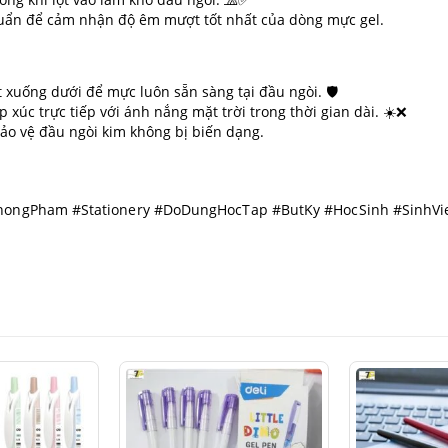
chuẩn để cảm nhận độ êm mượt tốt nhất của dòng mực gel.
xuống dưới để mực luôn sẵn sàng tại đầu ngòi. 🛡️
 xúc trực tiếp với ánh nắng mặt trời trong thời gian dài. ☀️❌
ảo vệ đầu ngòi kim không bị biến dạng.
PhongPham #Stationery #DoDungHocTap #ButKy #HocSinh #SinhV