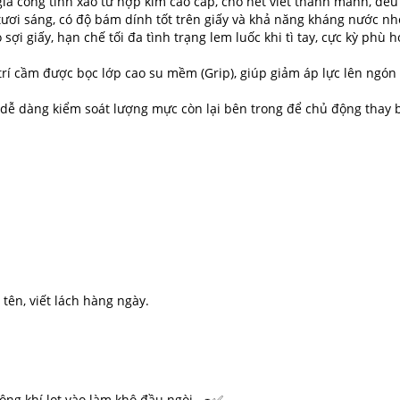
a công tinh xảo từ hợp kim cao cấp, cho nét viết thanh mảnh, đều 
ươi sáng, có độ bám dính tốt trên giấy và khả năng kháng nước nhẹ,
ợi giấy, hạn chế tối đa tình trạng lem luốc khi tì tay, cực kỳ ph
trí cầm được bọc lớp cao su mềm (Grip), giúp giảm áp lực lên ngón 
ễ dàng kiểm soát lượng mực còn lại bên trong để chủ động thay bú
tên, viết lách hàng ngày.
ng khí lọt vào làm khô đầu ngòi. 🧢✅