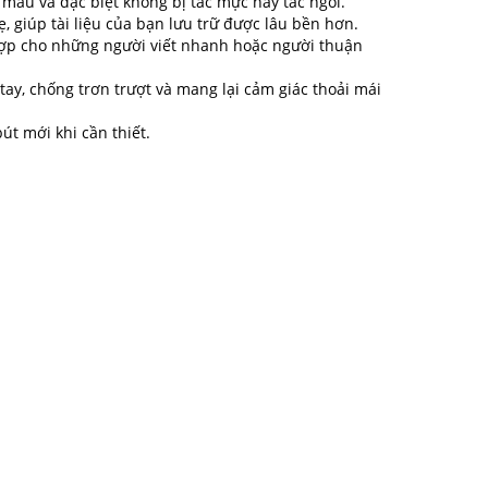
màu và đặc biệt không bị tắc mực hay tắc ngòi.
 giúp tài liệu của bạn lưu trữ được lâu bền hơn.
ù hợp cho những người viết nhanh hoặc người thuận
tay, chống trơn trượt và mang lại cảm giác thoải mái
t mới khi cần thiết.