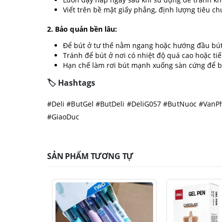
Viết trên bề mặt giấy phẳng, định lượng tiêu 
2. Bảo quản bền lâu:
Để bút ở tư thế nằm ngang hoặc hướng đầu bút 
Tránh để bút ở nơi có nhiệt độ quá cao hoặc tiếp
Hạn chế làm rơi bút mạnh xuống sàn cứng để b
🏷️ Hashtags
#Deli #ButGel #ButDeli #DeliG057 #ButNuoc #Van
#GiaoDuc
SẢN PHẨM TƯƠNG TỰ