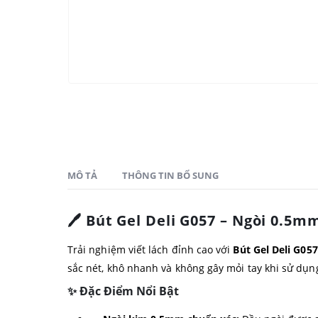
MÔ TẢ
THÔNG TIN BỔ SUNG
🖊️ Bút Gel Deli G057 – Ngòi 0.5
Trải nghiệm viết lách đỉnh cao với
Bút Gel Deli G057
sắc nét, khô nhanh và không gây mỏi tay khi sử dụng 
✨ Đặc Điểm Nổi Bật