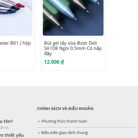
Sản phẩm này có nhiều biến thể. Các tùy chọn có thể được chọn trên trang sản phẩm
ster B01 ( hộp
Bút gel tẩy xóa được Deli
Bút lông 
SA108 Ngòi 0.5mm Có nắp
Thiên Lon
đậy
3 cây
12.000
₫
27.000
₫
CHÍNH SÁCH VÀ ĐIỀU KHOẢN
u tên?
Phương thức thanh toán
ẩn bị
Điều kiện giao dịch chung
 thiết yếu